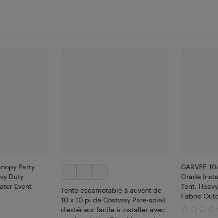
nopy Party
GARVEE 10
vy Duty
Grade Inst
ater Event
Tent, Heav
Tente escamotable à auvent de
Fabric Out
10 x 10 pi de Costway Pare-soleil
Equipped 
d'extérieur facile à installer avec
Sidewalls,