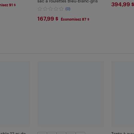
sac à roulettes Bleu-blanc-gris
$394
394,99 
isez 91 $
(0)
$167.99
167,99 $
Économisez 87 $
lable 12 pi de
Tente à au