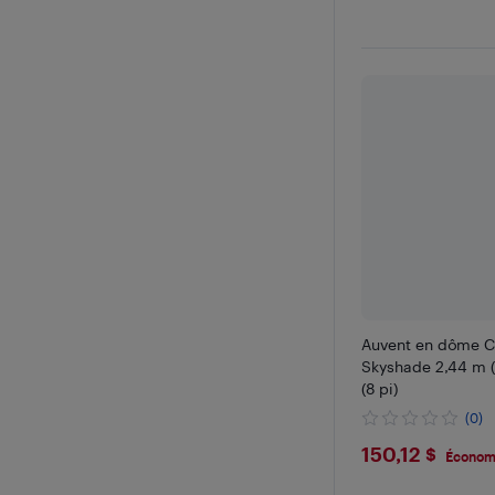
Auvent en dôme 
Skyshade 2,44 m (
(8 pi)
(0)
$150.12
150,12 $
Économi