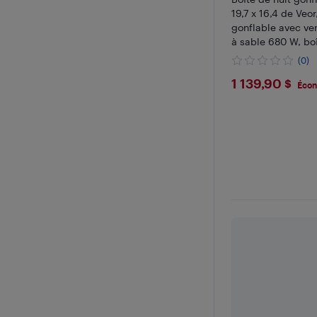
19,7 x 16,4 de Veor
gonflable avec ven
à sable 680 W, boî
ventilée Up avec 2
(0)
Maison Air Cube p
$1139.9
1 139,90 $
anniversaire
Écon