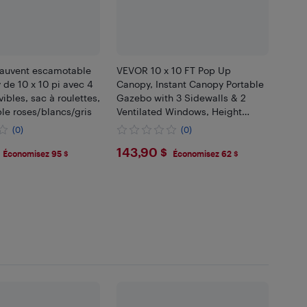
 auvent escamotable
VEVOR 10 x 10 FT Pop Up
de 10 x 10 pi avec 4
Canopy, Instant Canopy Portable
ibles, sac à roulettes,
Gazebo with 3 Sidewalls & 2
le roses/blancs/gris
Ventilated Windows, Height
Adjustable Pop-Up Outdoor
(0)
(0)
Shelter Tent for
.99
$143.9
143,90 $
Events,Patio,Party,Parking
Économisez 95 $
Économisez 62 $