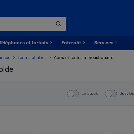
Téléphones et forfaits
Entrepôt
Services
onnée
Tentes et abris
Abris et tentes à moustiquaire
olde
En stock
Best B