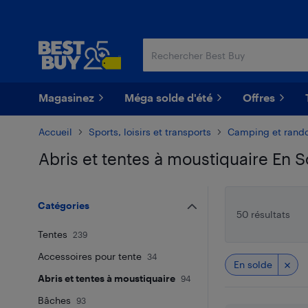
Passer
Passer
au
au
contenu
pied
principal
de
page
Magasinez
Méga solde d'été
Offres
Accueil
Sports, loisirs et transports
Camping et rand
Abris et tentes à moustiquaire En S
Passer aux résultats
Catégories
50 résultats
Tentes
239
Accessoires pour tente
34
En solde
Abris et tentes à moustiquaire
94
Bâches
93