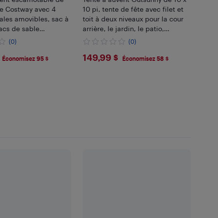
de Costway avec 4
10 pi, tente de fête avec filet et
rales amovibles, sac à
toit à deux niveaux pour la cour
sacs de sable
arrière, le jardin, le patio,
gris
l'extérieur, gris
(0)
(0)
.99
$149.99
149,99 $
Économisez 95 $
Économisez 58 $