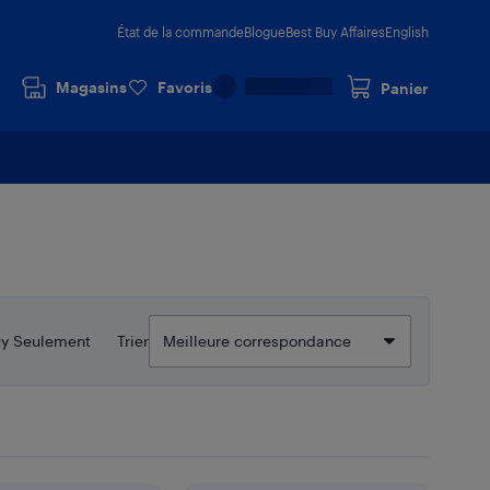
État de la commande
Blogue
Best Buy Affaires
English
Magasins
Favoris
Panier
uy Seulement
Trier