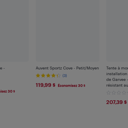
e -
Auvent Sportz Cove - Petit/Moyen
Tente à mou
installation
(3)
de Garvee –
$119.99
119,99 $
résistant a
Économisez 30 $
pluie, tout 
isez 30 $
le camping, 
$207
207,39 $