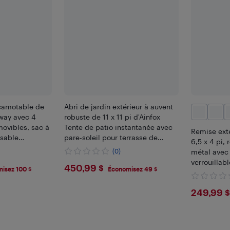
scamotable de
Abri de jardin extérieur à auvent
tway avec 4
robuste de 11 x 11 pi d'Ainfox
movibles, sac à
Tente de patio instantanée avec
Remise ext
 sable
pare-soleil pour terrasse de
6,5 x 4 pi,
jardin
(0)
métal avec
verrouillabl
$450.99
450,99 $
isez 100 $
Économisez 49 $
rangement à
extérieur, 
$249
249,99 $