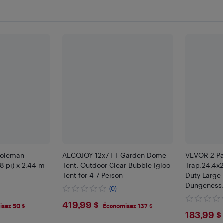
Coleman
AECOJOY 12x7 FT Garden Dome
VEVOR 2 Pa
8 pi) x 2,44 m
Tent, Outdoor Clear Bubble Igloo
Trap,24.4x2
Tent for 4-7 Person
Duty Large 
Dungeness,
(0)
Wire Mesh f
$419.99
419,99 $
Gauge, Red
sez 50 $
Économisez 137 $
$183
183,99 $
Leaded Co