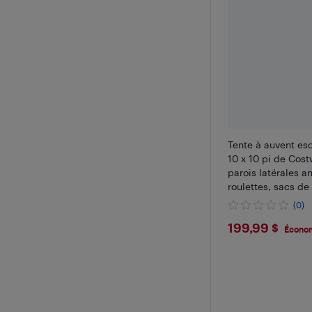
Tente à auvent e
10 x 10 pi de Cos
parois latérales a
roulettes, sacs de
rose/blanc/gris
(0)
$199.99
199,99 $
Économ