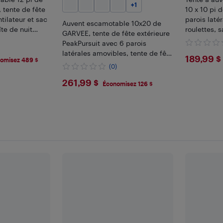
+
1
, tente de fête
10 x 10 pi 
tilateur et sac
parois laté
Auvent escamotable 10x20 de
te de nuit
roulettes, 
GARVEE, tente de fête extérieure
 fenêtres,
rose/blanc/
PeakPursuit avec 6 parois
our tout
latérales amovibles, tente de fête
$189
189,99 $
omisez 489 $
commerciale facile à installer,
(0)
imperméable pour mariage,
$261.99
261,99 $
pergola extérieure
Économisez 126 $