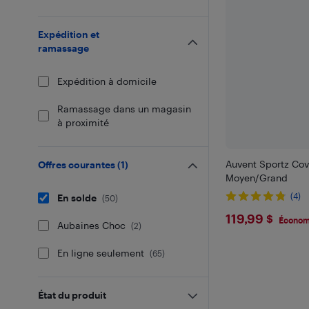
Expédition et
ramassage
Expédition à domicile
Ramassage dans un magasin
à proximité
Auvent Sportz Cov
Offres courantes
(
1
)
Moyen/Grand
(4)
En solde
(
50
)
$119.99
119,99 $
Économ
Aubaines Choc
(
2
)
En ligne seulement
(
65
)
État du produit