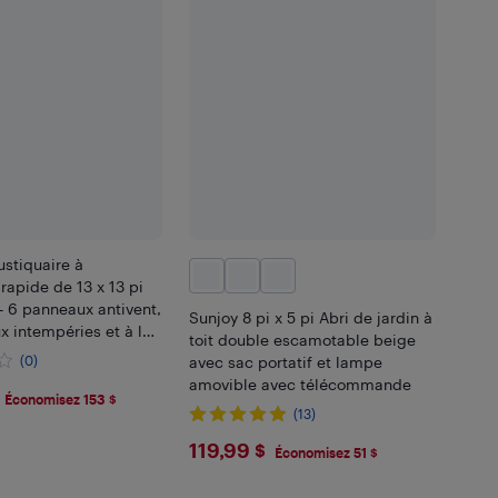
stiquaire à
 rapide de 13 x 13 pi
 6 panneaux antivent,
Sunjoy 8 pi x 5 pi Abri de jardin à
ux intempéries et à la
toit double escamotable beige
en filet – idéale pour
(0)
avec sac portatif et lampe
le patio et le jardin
amovible avec télécommande
.39
Économisez 153 $
(13)
$119.99
119,99 $
Économisez 51 $