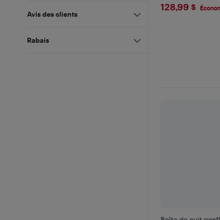
$128.99
128,99 $
Économ
Avis des clients
Rabais
Boîte de nuit gonf