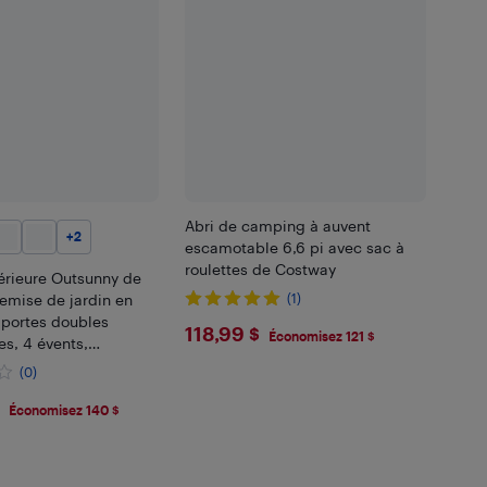
Abri de camping à auvent
+
2
escamotable 6,6 pi avec sac à
roulettes de Costway
érieure Outsunny de
 remise de jardin en
(1)
 portes doubles
$118.99
118,99 $
Économisez 121 $
es, 4 évents,
 outils pour jardin
(0)
argent-blanc
.99
Économisez 140 $