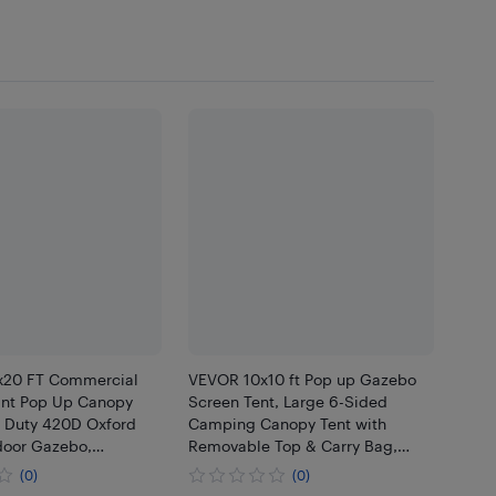
x20 FT Commercial
VEVOR 10x10 ft Pop up Gazebo
ant Pop Up Canopy
Screen Tent, Large 6-Sided
y Duty 420D Oxford
Camping Canopy Tent with
door Gazebo,
Removable Top & Carry Bag,
With Removable
Quick-Set & Bite-Proof,Screen
(0)
(0)
 Clear PE Windows
House Sun Shelter for 6-8