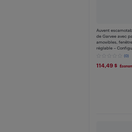
Auvent escamotabl
de Garvee avec pa
amovibles, fenêtre
réglable – Configu
pour le patio, le 
(0)
événements
$114.49
114,49 $
Économ