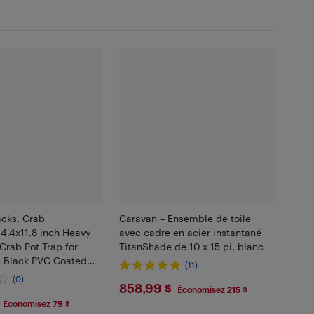
cks, Crab
Caravan – Ensemble de toile
4.4x11.8 inch Heavy
avec cadre en acier instantané
Crab Pot Trap for
TitanShade de 10 x 15 pi, blanc
 Black PVC Coated
(11)
or Stealth,with
(0)
$858.99
858,99 $
/White Float,100ft
Économisez 215 $
.99
re Rope
Économisez 79 $