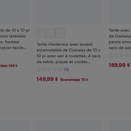
e de 10 x 10 pi
Tente avec
rois latérales
de Costway 
s, hauteur
parois amov
Tente d'extérieur avec auvent
ration facile
sacs de sab
escamotable de Costway de 10 x
camping et les
10 pi avec sac à roulettes, 4 sacs
de sable, piquet et cordes
$189
189,99 $
isez 140 $
gris/rose/blanc/noir
(0)
$149.99
149,99 $
Économisez 75 $