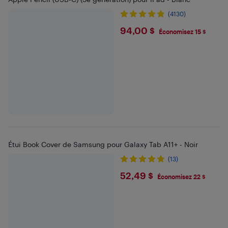
(4130)
$94
94,00 $
Économisez 15 $
Étui Book Cover de Samsung pour Galaxy Tab A11+ - Noir
(13)
$52.49
52,49 $
Économisez 22 $