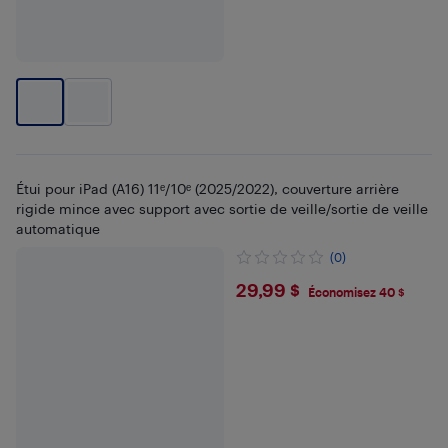
Étui pour iPad (A16) 11ᵉ/10ᵉ (2025/2022), couverture arrière
rigide mince avec support avec sortie de veille/sortie de veille
automatique
(0)
$29.99
29,99 $
Économisez 40 $