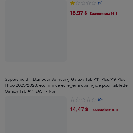
(2)
$18.97
18,97 $
Économisez 16 $
Supershield – Étui pour Samsung Galaxy Tab A11 Plus/A9 Plus
11 po 2025/2023, étui mince et léger à dos rigide pour tablette
Galaxy Tab A11+/A9+ - Noir
(0)
$14.47
14,47 $
Économisez 16 $