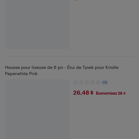
Housse pour liseuse de 6 po - Étui de Tyvek pour Kindle
Paperwhite Pink
(0)
$26.48
26,48 $
Économisez 26 $