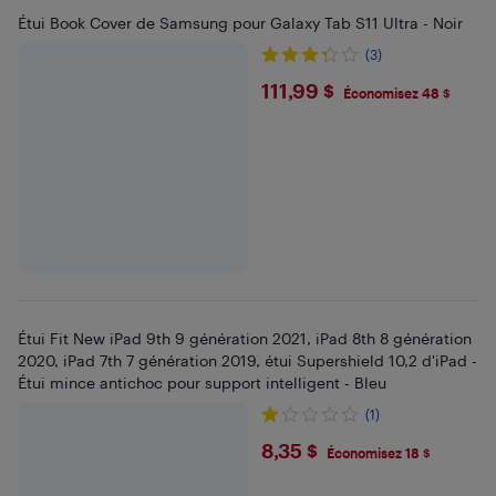
Étui Book Cover de Samsung pour Galaxy Tab S11 Ultra - Noir
(3)
$111.99
111,99 $
Économisez 48 $
Étui Fit New iPad 9th 9 génération 2021, iPad 8th 8 génération
2020, iPad 7th 7 génération 2019, étui Supershield 10,2 d'iPad -
Étui mince antichoc pour support intelligent - Bleu
(1)
$8.35
8,35 $
Économisez 18 $