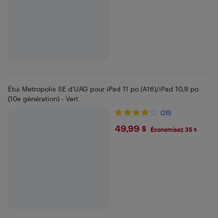
Étui Metropolis SE d'UAG pour iPad 11 po (A16)/iPad 10,9 po
(10e génération) - Vert
(26)
$49.99
49,99 $
Économisez 35 $