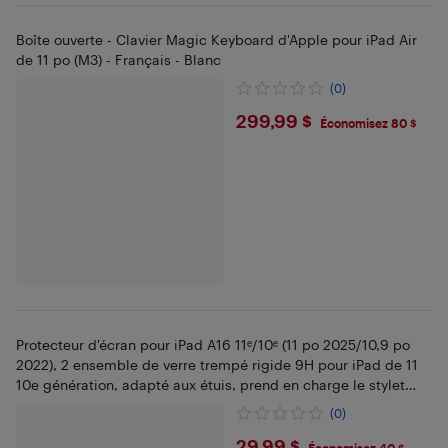
Boîte ouverte - Clavier Magic Keyboard d'Apple pour iPad Air
de 11 po (M3) - Français - Blanc
(0)
$299.99
299,99 $
Économisez 80 $
Protecteur d'écran pour iPad A16 11ᵉ/10ᵉ (11 po 2025/10,9 po
2022), 2 ensemble de verre trempé rigide 9H pour iPad de 11
10e génération, adapté aux étuis, prend en charge le stylet
Apple Pen
(0)
29,99 $