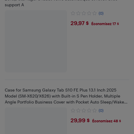
support A
(0)
$29.97
29,97 $
Économisez 17 $
Case for Samsung Galaxy Tab S10 FE Plus 13.1 Inch 2025
Model (SM-X620/X626) with Built-in S Pen Holder, Multiple
Angle Portfolio Business Cover with Pocket Auto Sleep/Wake
(Gray)
(0)
$29.99
29,99 $
Économisez 48 $