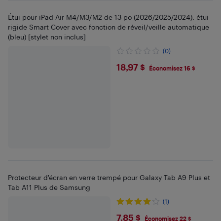
Étui pour iPad Air M4/M3/M2 de 13 po (2026/2025/2024), étui
rigide Smart Cover avec fonction de réveil/veille automatique
(bleu) [stylet non inclus]
(0)
$18.97
18,97 $
Économisez 16 $
Protecteur d'écran en verre trempé pour Galaxy Tab A9 Plus et
Tab A11 Plus de Samsung
(1)
$7.85
7,85 $
Économisez 22 $