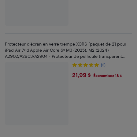
Protecteur d'écran en verre trempé XCRS [paquet de 2] pour
iPad Air 7ᵉ d'Apple Air Core 6ᵉ M3 (2025), M2 (2024)
A2902/A2903/A2904 - Protecteur de pellicule transparent
11 po
(3)
$21.99
21,99 $
Économisez 18 $