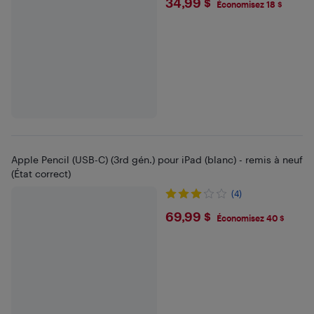
$34.99
34,99 $
Économisez 18 $
Apple Pencil (USB-C) (3rd gén.) pour iPad (blanc) - remis à neuf
(État correct)
(4)
$69.99
69,99 $
Économisez 40 $