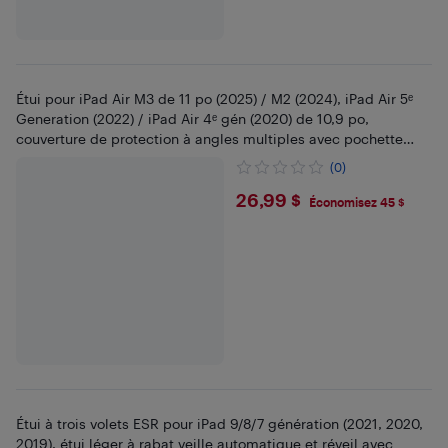
Étui pour iPad Air M3 de 11 po (2025) / M2 (2024), iPad Air 5ᵉ
Generation (2022) / iPad Air 4ᵉ gén (2020) de 10,9 po,
couverture de protection à angles multiples avec pochette
(ciel étoilé)
(0)
$26.99
26,99 $
Économisez 45 $
Étui à trois volets ESR pour iPad 9/8/7 génération (2021, 2020,
2019), étui léger à rabat veille automatique et réveil avec