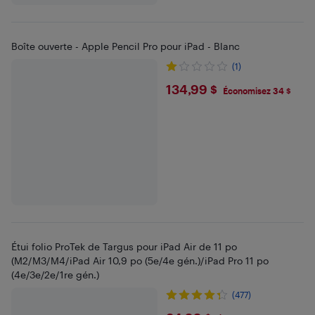
Boîte ouverte - Apple Pencil Pro pour iPad - Blanc
(1)
$134.99
134,99 $
Économisez 34 $
Étui folio ProTek de Targus pour iPad Air de 11 po
(M2/M3/M4/iPad Air 10,9 po (5e/4e gén.)/iPad Pro 11 po
(4e/3e/2e/1re gén.)
(477)