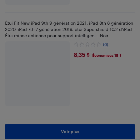
Étui Fit New iPad 9th 9 génération 2021, iPad 8th 8 génération
2020, iPad 7th 7 génération 2019, étui Supershield 10,2 d'iPad -
Étui mince antichoc pour support intelligent - Noir
(0)
$8.35
8,35 $
Économisez 18 $
Voir plus