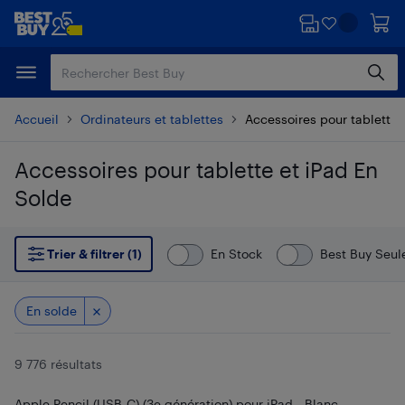
Passer
Passer
au
au
contenu
pied
principal
de
page
Accueil
Ordinateurs et tablettes
Accessoires pour tablette 
Accessoires pour tablette et iPad En
Solde
Passer aux résultats
Trier & filtrer (1)
En Stock
Best Buy Seu
En solde
9 776 résultats
Apple Pencil (USB-C) (3e génération) pour iPad - Blanc