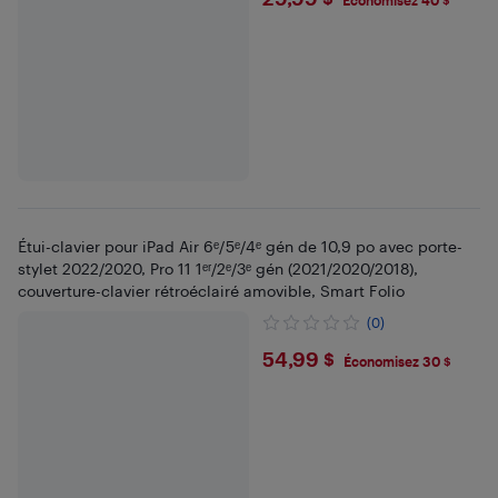
$29.99
Économisez 40 $
Étui-clavier pour iPad Air 6ᵉ/5ᵉ/4ᵉ gén de 10,9 po avec porte-
stylet 2022/2020, Pro 11 1ᵉʳ/2ᵉ/3ᵉ gén (2021/2020/2018),
couverture-clavier rétroéclairé amovible, Smart Folio
(0)
$54.99
54,99 $
Économisez 30 $