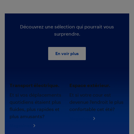
Découvrez une sélection qui pourrait vous
surprendre.
En voir plus
Transport électrique.
Espace extérieur.
Et si vos déplacements
Et si votre cour est
quotidiens étaient plus
devenue l'endroit le plus
fluides, plus rapides et
confortable cet été?
plus amusants?
Magasinez
Magasinez