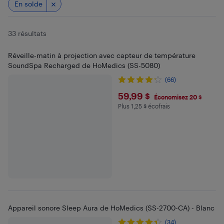
En solde
33 résultats
Réveille-matin à projection avec capteur de température
SoundSpa Recharged de HoMedics (SS-5080)
(66)
$59.99
59,99 $
Économisez 20 $
Plus 1,25 $ écofrais
Plus 1.25 $ en écofrais
Appareil sonore Sleep Aura de HoMedics (SS-2700-CA) - Blanc
(34)