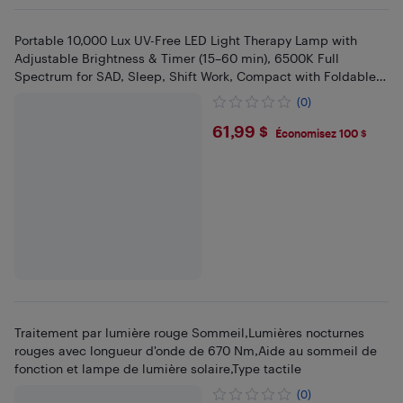
Portable 10,000 Lux UV-Free LED Light Therapy Lamp with
Adjustable Brightness & Timer (15–60 min), 6500K Full
Spectrum for SAD, Sleep, Shift Work, Compact with Foldable
Stand
(0)
$61.99
61,99 $
Économisez 100 $
Traitement par lumière rouge Sommeil,Lumières nocturnes
rouges avec longueur d'onde de 670 Nm,Aide au sommeil de
fonction et lampe de lumière solaire,Type tactile
(0)