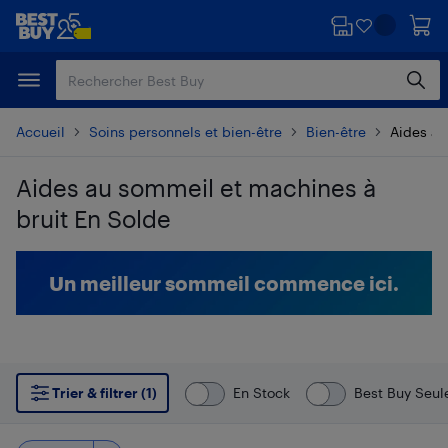
Passer
Passer
au
au
contenu
pied
principal
de
page
Accueil
Soins personnels et bien-être
Bien-être
Aides au
Aides au sommeil et machines à
bruit En Solde
Passer aux résultats
Un meilleur sommeil commence ici.
Trier & filtrer (1)
En Stock
Best Buy Seu