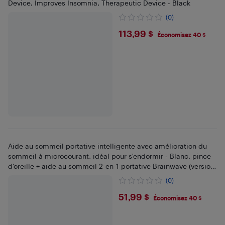
Device, Improves Insomnia, Therapeutic Device - Black
(0)
$113.99
113,99 $
Économisez 40 $
Aide au sommeil portative intelligente avec amélioration du
sommeil à microcourant, idéal pour s'endormir - Blanc, pince
d'oreille + aide au sommeil 2-en-1 portative Brainwave (version
anglaise)
(0)
$51.99
51,99 $
Économisez 40 $