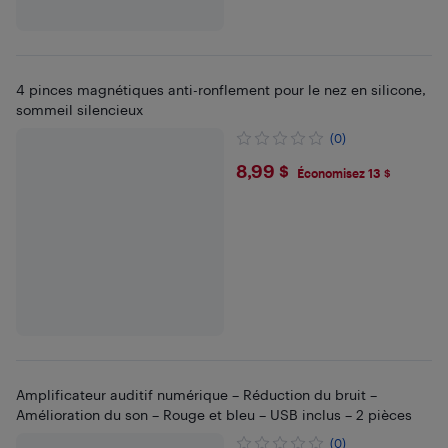
4 pinces magnétiques anti-ronflement pour le nez en silicone,
sommeil silencieux
(0)
$8.99
8,99 $
Économisez 13 $
Amplificateur auditif numérique – Réduction du bruit –
Amélioration du son – Rouge et bleu – USB inclus – 2 pièces
(0)