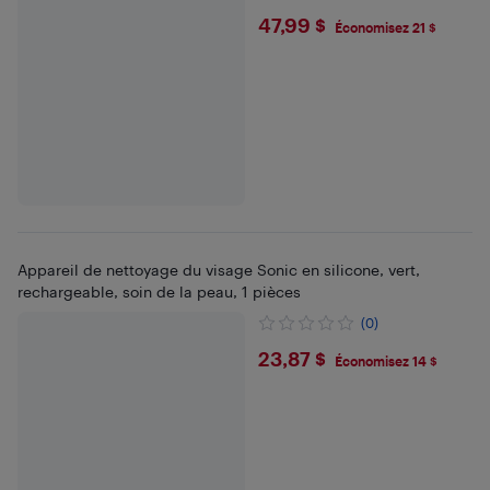
$47.99
47,99 $
Économisez 21 $
Appareil de nettoyage du visage Sonic en silicone, vert,
rechargeable, soin de la peau, 1 pièces
(0)
$23.87
23,87 $
Économisez 14 $