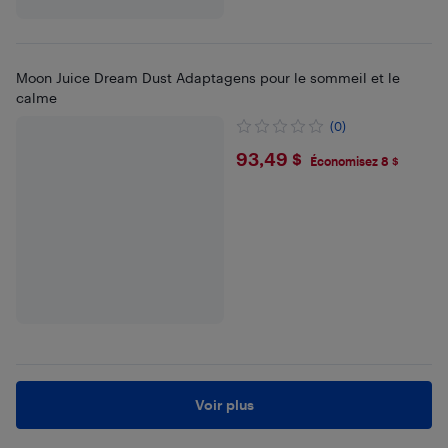
Moon Juice Dream Dust Adaptagens pour le sommeil et le
calme
(0)
$93.49
93,49 $
Économisez 8 $
Voir plus