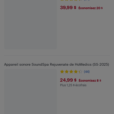
$39.99
39,99 $
Économisez 20 $
Appareil sonore SoundSpa Rejuvenate de HoMedics (SS-2025)
(44)
$24.99
24,99 $
Économisez 8 $
Plus 1,25 $ écofrais
Plus 1.25 $ en écofrais