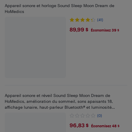
Appareil sonore et horloge Sound Sleep Moon Dream de
HoMedics
(41)
$89.99
89,99 $
Économisez 39 $
Appareil sonore et réveil Sound Sleep Moon Dream de
HoMedics, amélioration du sommeil, sons apaisants 18,
affichage lunaire, haut-parleur Bluetooth® et luminosité
réglable
(0)
$96.83
96,83 $
Économisez 48 $