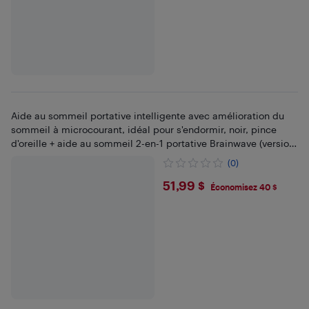
Aide au sommeil portative intelligente avec amélioration du
sommeil à microcourant, idéal pour s'endormir, noir, pince
d'oreille + aide au sommeil 2-en-1 portative Brainwave (version
anglaise)
(0)
$51.99
51,99 $
Économisez 40 $