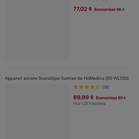
$77.02
77,02 $
Économisez 46 $
Appareil sonore SoundSpa Sunrise de HoMedics (SS-WL100)
(36)
$69.99
69,99 $
Économisez 50 $
Plus 1,25 $ écofrais
Plus 1.25 $ en écofrais