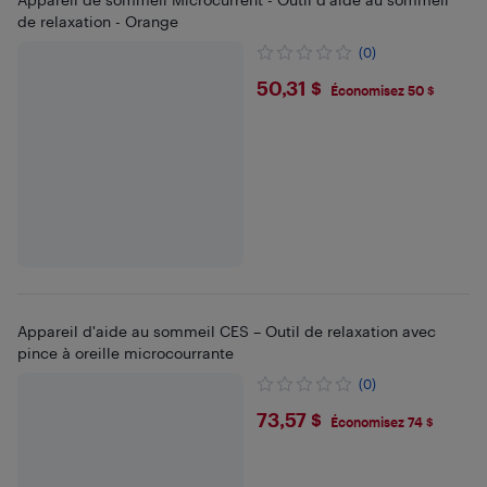
de relaxation - Orange
(0)
$50.31
50,31 $
Économisez 50 $
Appareil d'aide au sommeil CES – Outil de relaxation avec
pince à oreille microcourrante
(0)
$73.57
73,57 $
Économisez 74 $