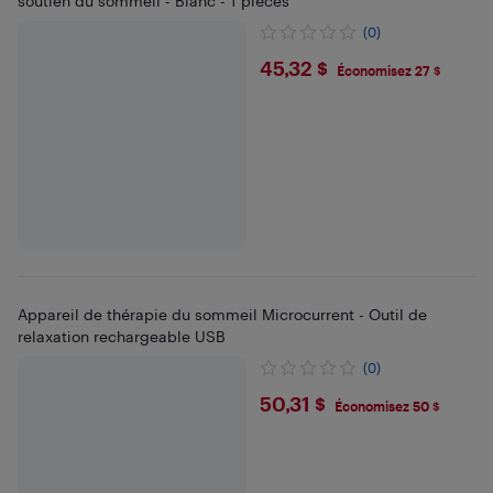
soutien du sommeil - Blanc - 1 pièces
(0)
$45.32
45,32 $
Économisez 27 $
Appareil de thérapie du sommeil Microcurrent - Outil de
relaxation rechargeable USB
(0)
$50.31
50,31 $
Économisez 50 $