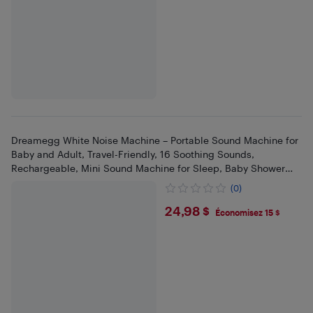
Dreamegg White Noise Machine – Portable Sound Machine for
Baby and Adult, Travel-Friendly, 16 Soothing Sounds,
Rechargeable, Mini Sound Machine for Sleep, Baby Shower
Gift, Home
(0)
$24.98
24,98 $
Économisez 15 $