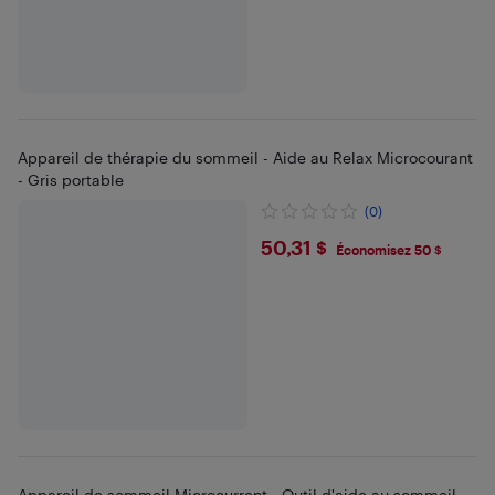
Appareil de thérapie du sommeil - Aide au Relax Microcourant
- Gris portable
(0)
$50.31
50,31 $
Économisez 50 $
Appareil de sommeil Microcurrent - Outil d'aide au sommeil