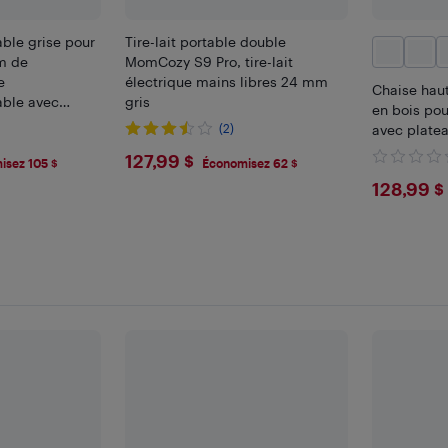
able grise pour
Tire-lait portable double
m de
MomCozy S9 Pro, tire-lait
e
électrique mains libres 24 mm
Chaise haut
able avec
gris
en bois po
ovible, 6
(2)
avec plate
tions de
$127.99
127,99 $
isez 105 $
Économisez 62 $
$128
128,99 $