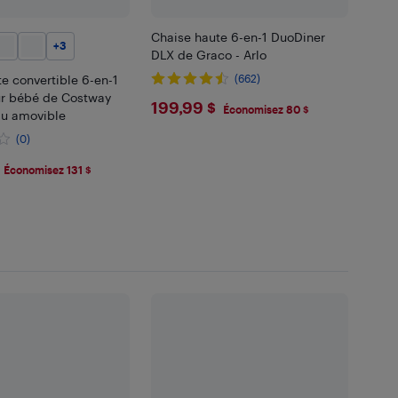
Chaise haute 6-en-1 DuoDiner
+
3
DLX de Graco - Arlo
e convertible 6-en-1
(662)
ur bébé de Costway
$199.99
199,99 $
Économisez 80 $
au amovible
(0)
.99
Économisez 131 $