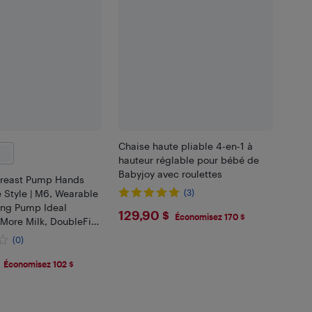
Chaise haute pliable 4-en-1 à
hauteur réglable pour bébé de
Babyjoy avec roulettes
reast Pump Hands
 Style | M6, Wearable
(3)
ing Pump Ideal
$129.9
129,90 $
Économisez 170 $
More Milk, DoubleFit
 Fit & Discreet with 3
(0)
Levels, 24mm- 2 Pack
.99
Économisez 102 $