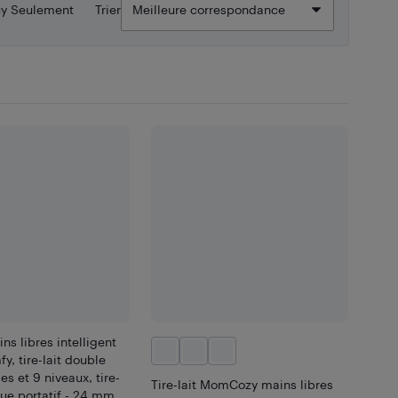
uy Seulement
Trier
ins libres intelligent
, tire-lait double
s et 9 niveaux, tire-
Tire-lait MomCozy mains libres
que portatif - 24 mm,