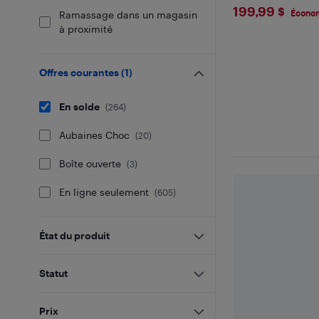
$199.99
199,99 $
Économ
Ramassage dans un magasin
à proximité
Offres courantes
(
1
)
En solde
(
264
)
Aubaines Choc
(
20
)
Boîte ouverte
(
3
)
En ligne seulement
(
605
)
État du produit
Statut
Prix