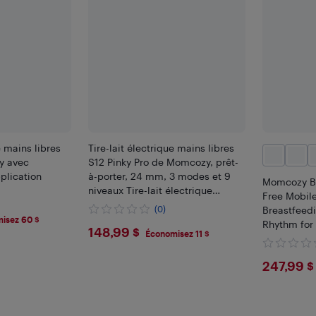
e mains libres
Tire-lait électrique mains libres
fy avec
S12 Pinky Pro de Momcozy, prêt-
lication
à-porter, 24 mm, 3 modes et 9
Momcozy B
niveaux Tire-lait électrique
Free Mobile
portatif, écran intelligent, paquet
(0)
Breastfeed
de 2
isez 60 $
Rhythm for 
$148.99
148,99 $
Économisez 11 $
Flange More
Modes & 9 
$247
247,99 $