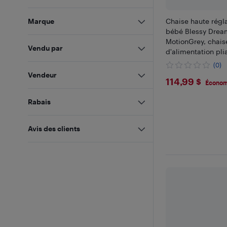
Chaise haute régl
Marque
bébé Blessy Drea
MotionGrey, chais
Vendu par
d'alimentation pli
plateau double am
(0)
hauteurs et 3 posi
Vendeur
$114.99
114,99 $
dossier
Économ
Rabais
Avis des clients