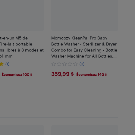
out-en-un M5 de
Momcozy KleanPal Pro Baby
re-lait portable
Bottle Washer - Sterilizer & Dryer
s libres à 3 modes et
Combo for Easy Cleaning - Bottle
 24 mm
Washer Machine for All Bottles,
Pump Parts & Baby Item Care -
(1)
(0)
Save Time & Effort
.99
$359.99
359,99 $
Économisez 100 $
Économisez 140 $