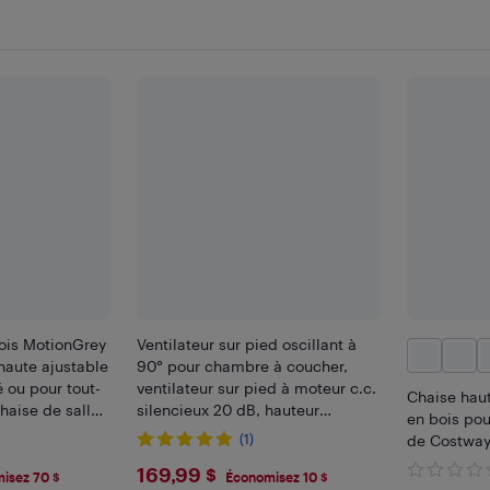
ois MotionGrey
Ventilateur sur pied oscillant à
 haute ajustable
90° pour chambre à coucher,
 ou pour tout-
ventilateur sur pied à moteur c.c.
Chaise haut
haise de salle
silencieux 20 dB, hauteur
en bois po
jusqu'à 250 lb)
réglable 38-42 po, 8 vitesses, 3
(1)
de Costwa
modes, télécommande,
$169.99
169,99 $
minuterie 8 h.
isez 70 $
Économisez 10 $