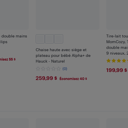
ue double mains
Tire-lait t
ilips
MomCozy, Ti
double main
Chaise haute avec siège et
9 niveaux,
plateau pour bébé Alpha+ de
isez 55 $
Hauck - Naturel
$199
(0)
199,99 $
$259.99
259,99 $
Économisez 40 $