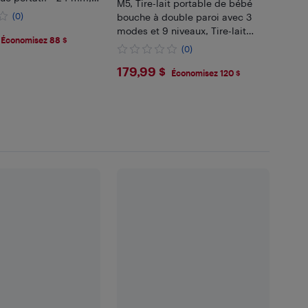
M5, Tire-lait portable de bébé
, rouge confortable
(0)
bouche à double paroi avec 3
modes et 9 niveaux, Tire-lait
99
Économisez 88 $
électrique portatif
(0)
$179.99
179,99 $
Économisez 120 $