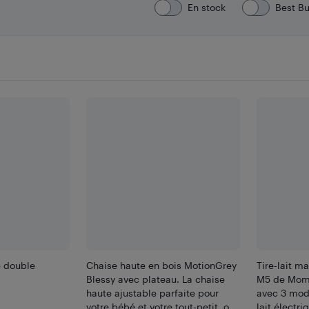
En stock
Best B
ue double
Chaise haute en bois MotionGrey
Tire-lait ma
Blessy avec plateau. La chaise
M5 de Momfy
haute ajustable parfaite pour
avec 3 mode
votre bébé et votre tout-petit, ou
lait électri