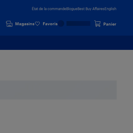
État de la commande
Blogue
Best Buy Affaires
English
Magasins
Favoris
Panier