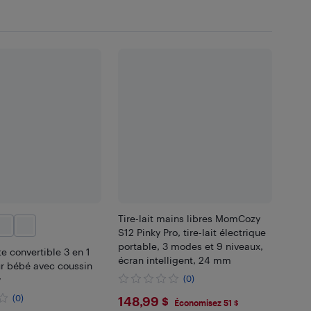
Tire-lait mains libres MomCozy
S12 Pinky Pro, tire-lait électrique
portable, 3 modes et 9 niveaux,
e convertible 3 en 1
écran intelligent, 24 mm
ur bébé avec coussin
y
(0)
$148.99
(0)
148,99 $
Économisez 51 $