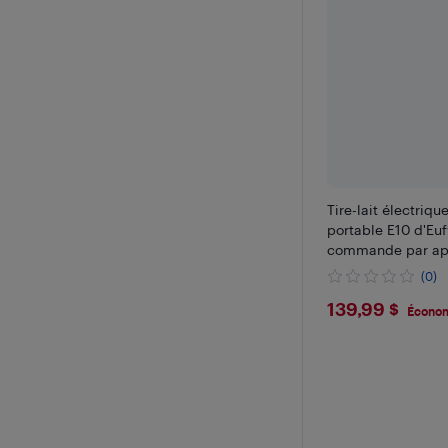
Tire-lait électriqu
portable E10 d'Eu
commande par app
(0)
$139.99
139,99 $
Économ