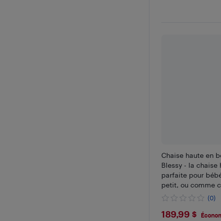
Chaise haute en b
Blessy - la chaise
parfaite pour bébé
petit, ou comme c
à manger. (6 mois 
(0)
- bois
$189.99
189,99 $
Économ