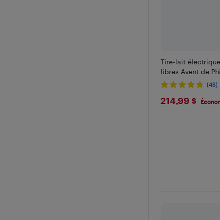
Tire-lait électriq
libres Avent de Ph
(48)
$214.99
214,99 $
Économ