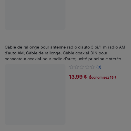
Câble de rallonge pour antenne radio d’auto 3 pi/1 m radio AM
d’auto AM; Câble de rallonge; Câble coaxial DIN pour
connecteur coaxial pour radio d’auto; unité principale stéréo
CD de format moyen
(0)
$13.99
13,99 $
Économisez 15 $