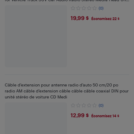
R
(0)
$19.99
19,99 $
Économisez 22 $
Câble d’extension pour antenne radio d’auto 50 cm/20 po
radio AM câble d’extension câble câble câble coaxial DIN pour
unité stéréo de voiture CD Medi
(0)
$12.99
12,99 $
Économisez 14 $