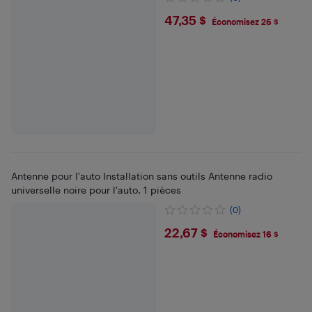
$47.35
47,35 $
Économisez 26 $
Antenne pour l'auto Installation sans outils Antenne radio
universelle noire pour l'auto, 1 pièces
(0)
$22.67
22,67 $
Économisez 16 $