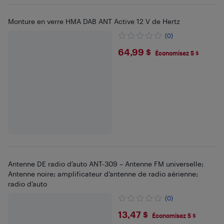
Monture en verre HMA DAB ANT Active 12 V de Hertz
(0)
$64.99
64,99 $
Économisez 5 $
Antenne DE radio d’auto ANT-309 – Antenne FM universelle;
Antenne noire; amplificateur d’antenne de radio aérienne;
radio d’auto
(0)
$13.47
13,47 $
Économisez 5 $