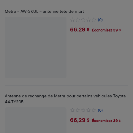
Metra – AW-SKUL – antenne tête de mort
(0)
$66.29
66,29 $
Économisez 39 $
Antenne de rechange de Metra pour certains véhicules Toyota
44-TY205
(0)
$66.29
66,29 $
Économisez 39 $