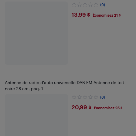
véhicule
(0)
$13.99
13,99 $
Économisez 21 $
Antenne de radio d'auto universelle DAB FM Antenne de toit
noire 28 cm, paq. 1
(0)
$20.99
20,99 $
Économisez 25 $