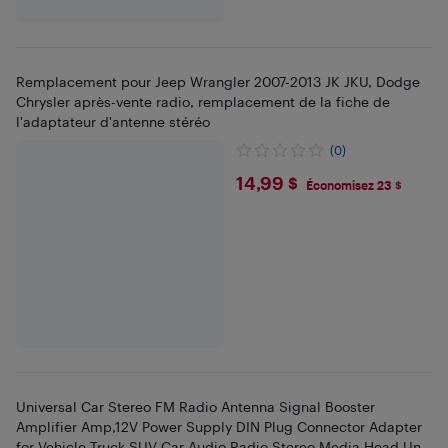
Remplacement pour Jeep Wrangler 2007-2013 JK JKU, Dodge
Chrysler après-vente radio, remplacement de la fiche de
l'adaptateur d'antenne stéréo
(0)
$14.99
14,99 $
Économisez 23 $
Universal Car Stereo FM Radio Antenna Signal Booster
Amplifier Amp,12V Power Supply DIN Plug Connector Adapter
for Vehicle Truck SUV Car Audio Radio Stereo Media Head Unit