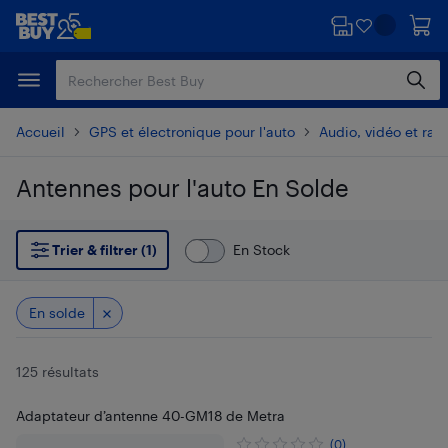
Passer
Passer
au
au
contenu
pied
principal
de
page
Accueil
GPS et électronique pour l'auto
Audio, vidéo et radi
Antennes pour l'auto En Solde
Passer aux résultats
Trier & filtrer (1)
En Stock
En solde
125 résultats
Adaptateur d’antenne 40-GM18 de Metra
(0)