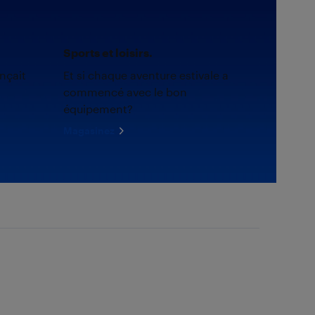
Sports et loisirs.
nçait
Et si chaque aventure estivale a
commencé avec le bon
équipement?
Magasinez