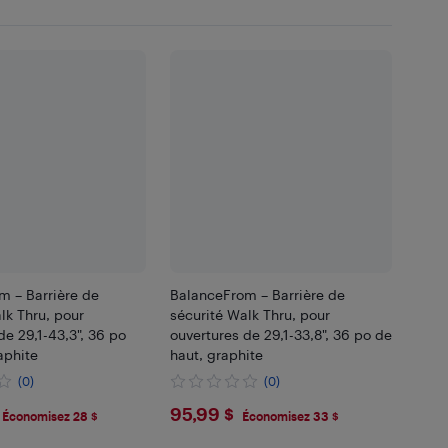
m – Barrière de
BalanceFrom – Barrière de
lk Thru, pour
sécurité Walk Thru, pour
de 29,1-43,3", 36 po
ouvertures de 29,1-33,8", 36 po de
aphite
haut, graphite
(0)
(0)
.99
$95.99
95,99 $
Économisez 28 $
Économisez 33 $