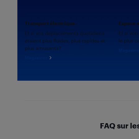
Transport électrique.
Espace e
Et si vos déplacements quotidiens
Et si vot
étaient plus fluides, plus rapides et
le plus c
plus amusants?
Magasine
Magasinez
FAQ sur le