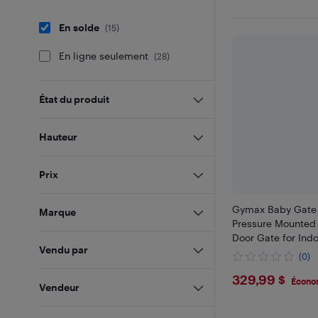
En solde
(
15
)
En ligne seulement
(
28
)
État du produit
Hauteur
Prix
Gymax Baby Gate f
Marque
Pressure Mounted
Door Gate for Ind
Vendu par
(0)
$329.99
329,99 $
Écono
Vendeur