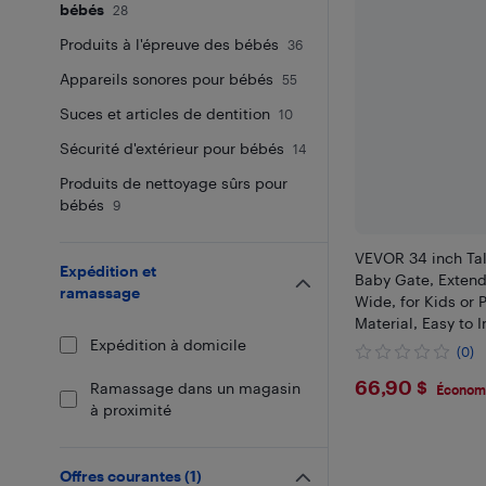
bébés
28
Produits à l'épreuve des bébés
36
Appareils sonores pour bébés
55
Suces et articles de dentition
10
Sécurité d'extérieur pour bébés
14
Produits de nettoyage sûrs pour
bébés
9
VEVOR 34 inch Tal
Expédition et
Baby Gate, Extend
ramassage
Wide, for Kids or 
Material, Easy to I
Expédition à domicile
Stairs, Doorways, 
(0)
Playrooms, Black
$66.9
66,90 $
Ramassage dans un magasin
Économi
à proximité
Offres courantes
(
1
)