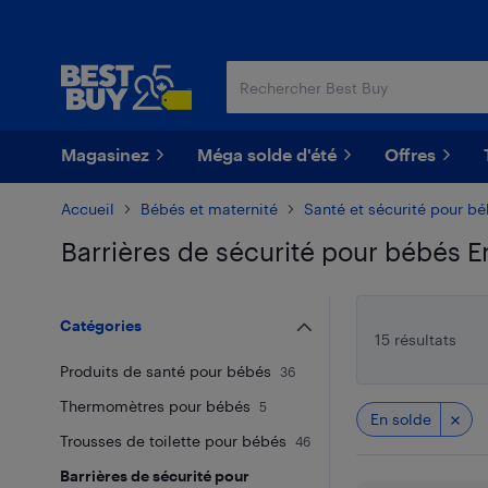
Passer
Passer
au
au
contenu
pied
principal
de
page
Magasinez
Méga solde d'été
Offres
Accueil
Bébés et maternité
Santé et sécurité pour b
Barrières de sécurité pour bébés E
Passer aux résultats
Catégories
15 résultats
Produits de santé pour bébés
36
Thermomètres pour bébés
5
En solde
Trousses de toilette pour bébés
46
Barrières de sécurité pour