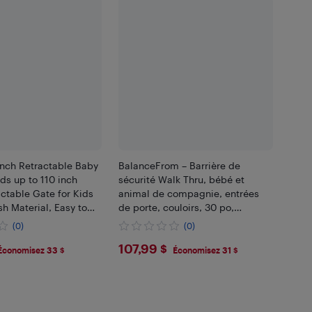
nch Retractable Baby
BalanceFrom – Barrière de
ds up to 110 inch
sécurité Walk Thru, bébé et
ctable Gate for Kids
animal de compagnie, entrées
sh Material, Easy to
de porte, couloirs, 30 po,
Indoor Stairs,
Graphite
(0)
(0)
Hallways, Gray
9
$107.99
107,99 $
Économisez 33 $
Économisez 31 $