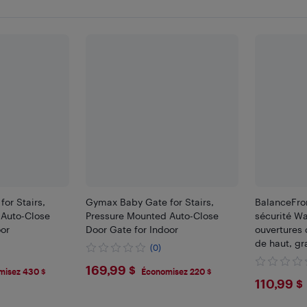
or Stairs,
Gymax Baby Gate for Stairs,
BalanceFro
 Auto-Close
Pressure Mounted Auto-Close
sécurité Wa
oor
Door Gate for Indoor
ouvertures 
de haut, gr
(0)
$169.99
169,99 $
misez 430 $
Économisez 220 $
$110
110,99 $