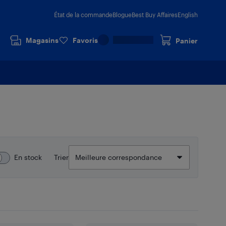
État de la commande
Blogue
Best Buy Affaires
English
Magasins
Favoris
Panier
En stock
Trier