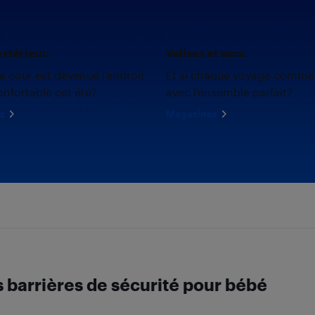
xtérieur.
Valises et sacs.
re cour est devenue l'endroit
Et si chaque voyage comme
onfortable cet été?
avec l'ensemble parfait?
z
Magasinez
s barrières de sécurité pour bébé