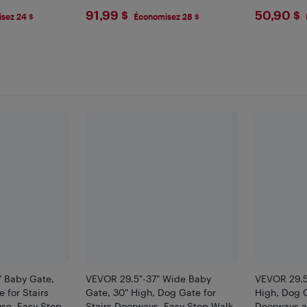
Playrooms,
$91.99
$50.
91,99 $
50,90 $
sez 24 $
Économisez 28 $
" Baby Gate,
VEVOR 29.5"-37" Wide Baby
VEVOR 29.5
 for Stairs
Gate, 30" High, Dog Gate for
High, Dog G
se, Easy Step
Stairs Doorways, Easy Step Walk
Doorways a