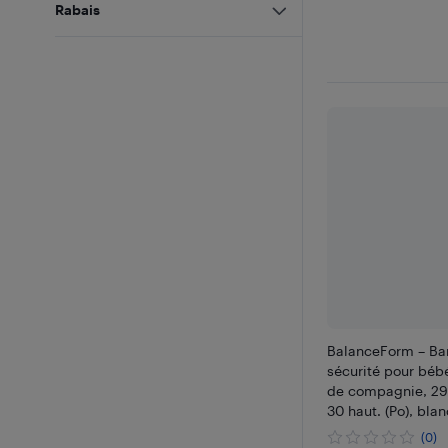
Rabais
BalanceForm – Bar
sécurité pour béb
de compagnie, 29,1
30 haut. (Po), blan
(0)