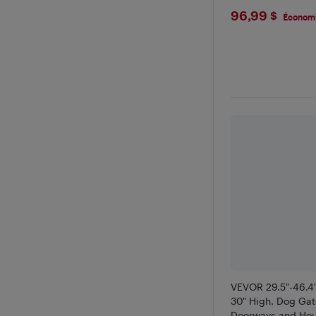
$96.99
96,99 $
Économi
VEVOR 29.5"-46.4
30" High, Dog Gate
Doorways and Hou