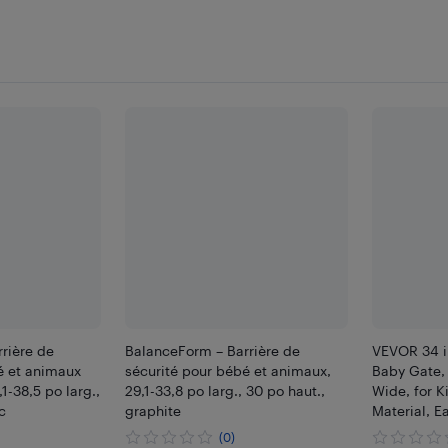
rière de
BalanceForm – Barrière de
VEVOR 34 in
é et animaux
sécurité pour bébé et animaux,
Baby Gate, 
-38,5 po larg.,
29,1-33,8 po larg., 30 po haut.,
Wide, for K
c
graphite
Material, Ea
Stairs, Doo
(0)