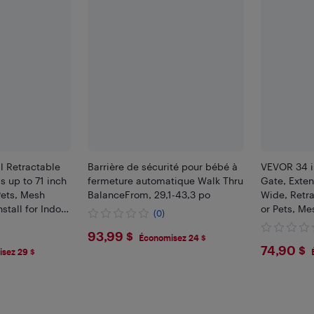
l Retractable
Barrière de sécurité pour bébé à
VEVOR 34 i
s up to 71 inch
fermeture automatique Walk Thru
Gate, Exten
Pets, Mesh
BalanceFrom, 29,1-43,3 po
Wide, Retra
nstall for Indoor
or Pets, Me
(0)
Hallways,
Install for 
$93.99
93,99 $
Doorways, 
Économisez 24 $
$74.
74,90 $
sez 29 $