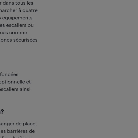
r dans tous les
 marcher à quatre
es équipements
les escaliers ou
arques comme
 zones sécurisées
enfoncées
ptionnelle et
scaliers ainsi
n?
changer de place,
es barrières de