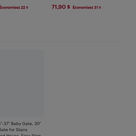
 White
Mount Kit, Black
9
$71.9
71,90 $
Économisez 22 $
Économisez 31 $
"-37" Baby Gate, 30"
ate for Stairs
nd House, Easy Step