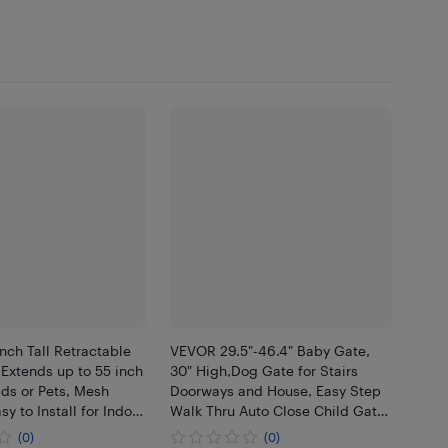
ch Tall Retractable
VEVOR 29.5"-46.4" Baby Gate,
Extends up to 55 inch
30" High,Dog Gate for Stairs
ids or Pets, Mesh
Doorways and House, Easy Step
sy to Install for Indoor
Walk Thru Auto Close Child Gate
rways, Hallways,
Pet Security Gate with Pressure
(0)
(0)