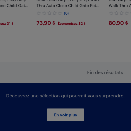
ose Child Gate
Thru Auto Close Child Gate Pet
Walk Thru 
with Pressure
Security Gate with Pressure
Pet Gate wi
(0)
Mount and Wall Mount Kit, White
and Wall Mo
$73.9
$80.
73,90 $
80,90 $
sez 31 $
Économisez 32 $
Fin des résultats
Découvrez une sélection qui pourrait vous surprendre.
En voir plus