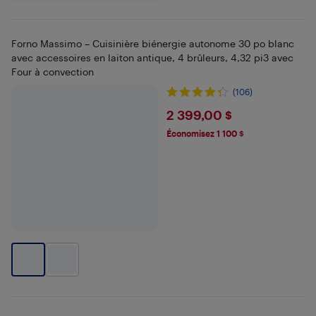
Forno Massimo – Cuisinière biénergie autonome 30 po blanc
avec accessoires en laiton antique, 4 brûleurs, 4,32 pi3 avec
Four à convection
(106)
$2399
2 399,00 $
Économisez 1 100 $