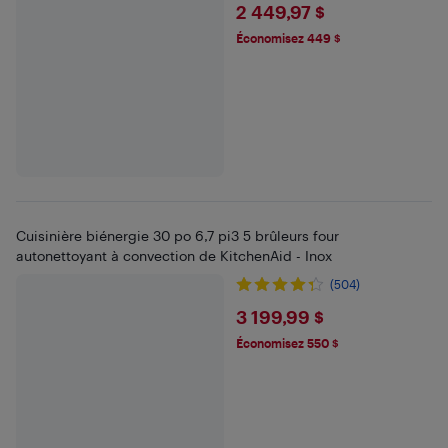
$2449.97
2 449,97 $
Économisez 449 $
Cuisinière biénergie 30 po 6,7 pi3 5 brûleurs four
autonettoyant à convection de KitchenAid - Inox
(504)
$3199.99
3 199,99 $
Économisez 550 $