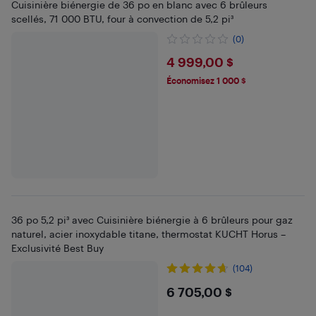
Cuisinière biénergie de 36 po en blanc avec 6 brûleurs
scellés, 71 000 BTU, four à convection de 5,2 pi³
(0)
$4999
4 999,00 $
Économisez 1 000 $
36 po 5,2 pi³ avec Cuisinière biénergie à 6 brûleurs pour gaz
naturel, acier inoxydable titane, thermostat KUCHT Horus –
Exclusivité Best Buy
(104)
$6705
6 705,00 $