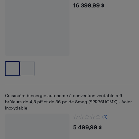
$16399.99
16 399,99 $
Cuisinière biénergie autonome à convection véritable à 6
brûleurs de 4,5 pi³ et de 36 po de Smeg (SPR36UGMX) - Acier
inoxydable
(0)
$5499.99
5 499,99 $