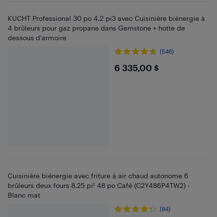
KUCHT Professional 30 po 4,2 pi3 avec Cuisinière biénergie à
4 brûleurs pour gaz propane dans Gemstone + hotte de
dessous d'armoire
(546)
$6335
6 335,00 $
Cuisinière biénergie avec friture à air chaud autonome 6
brûleurs deux fours 8,25 pi² 48 po Café (C2Y486P4TW2) -
Blanc mat
(84)