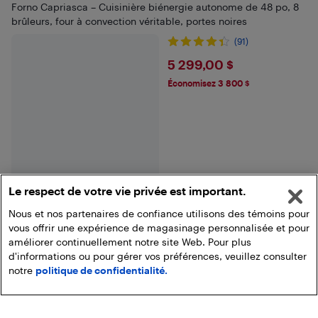
Forno Capriasca – Cuisinière biénergie autonome de 48 po, 8
brûleurs, four à convection véritable, portes noires
(91)
$5299
5 299,00 $
Économisez 3 800 $
Le respect de votre vie privée est important.
Nous et nos partenaires de confiance utilisons des témoins pour
vous offrir une expérience de magasinage personnalisée et pour
Voir plus
améliorer continuellement notre site Web. Pour plus
d'informations ou pour gérer vos préférences, veuillez consulter
notre
politique de confidentialité.