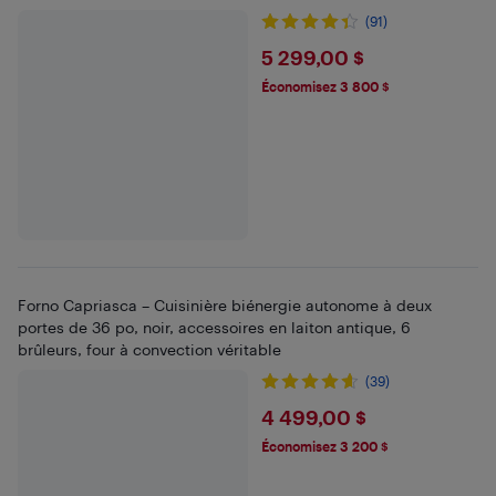
(91)
$5299
5 299,00 $
Économisez 3 800 $
Forno Capriasca – Cuisinière biénergie autonome à deux
portes de 36 po, noir, accessoires en laiton antique, 6
brûleurs, four à convection véritable
(39)
$4499
4 499,00 $
Économisez 3 200 $