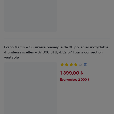
Forno Marco – Cuisinière biénergie de 30 po, acier inoxydable,
4 brûleurs scellés – 37 000 BTU, 4,32 pi³ Four à convection
véritable
(1)
$1399
1 399,00 $
Économisez 2 000 $