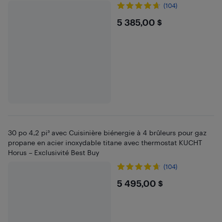
(104)
$5385
5 385,00 $
30 po 4,2 pi³ avec Cuisinière biénergie à 4 brûleurs pour gaz
propane en acier inoxydable titane avec thermostat KUCHT
Horus – Exclusivité Best Buy
(104)
$5495
5 495,00 $