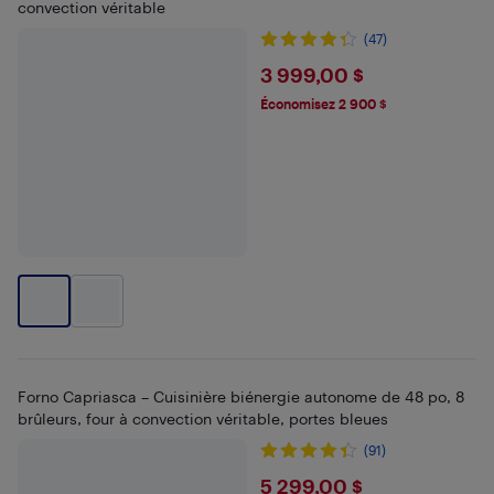
convection véritable
(47)
$3999
3 999,00 $
Économisez 2 900 $
Forno Capriasca – Cuisinière biénergie autonome de 48 po, 8
brûleurs, four à convection véritable, portes bleues
(91)
$5299
5 299,00 $