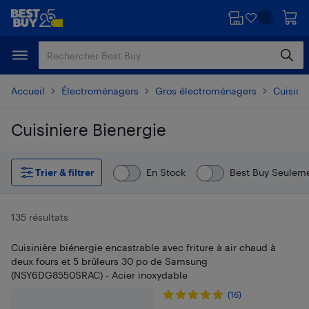
Passer
Passer
au
au
contenu
pied
principal
de
page
Accueil
Électroménagers
Gros électroménagers
Cuisiniè
Cuisiniere Bienergie
Passer aux résultats
Trier & filtrer
En Stock
Best Buy Seulem
135 résultats
Cuisinière biénergie encastrable avec friture à air chaud à
deux fours et 5 brûleurs 30 po de Samsung
(NSY6DG8550SRAC) - Acier inoxydable
(16)