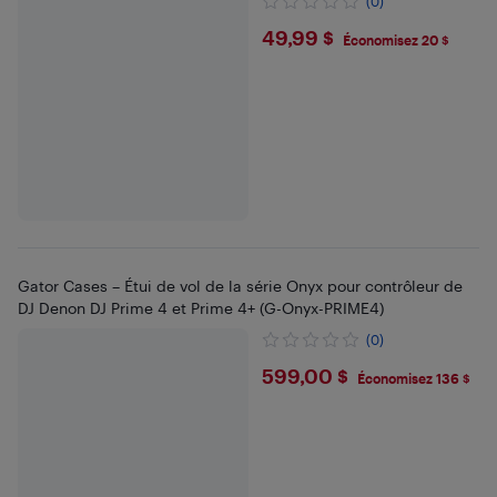
(0)
$49.99
49,99 $
Économisez 20 $
Gator Cases – Étui de vol de la série Onyx pour contrôleur de
DJ Denon DJ Prime 4 et Prime 4+ (G-Onyx-PRIME4)
(0)
$599
599,00 $
Économisez 136 $