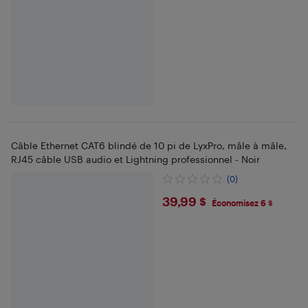
Câble Ethernet CAT6 blindé de 10 pi de LyxPro, mâle à mâle,
RJ45 câble USB audio et Lightning professionnel - Noir
(0)
$39.99
39,99 $
Économisez 6 $