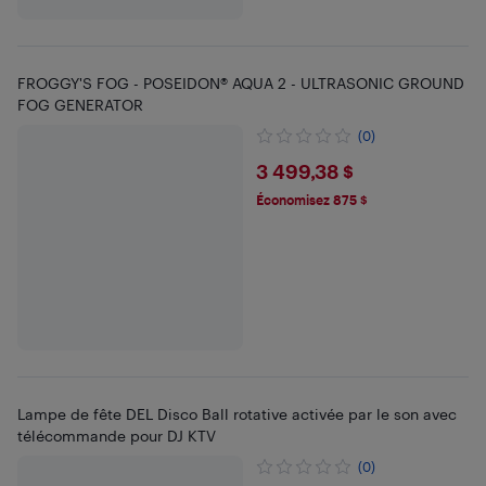
FROGGY'S FOG - POSEIDON® AQUA 2 - ULTRASONIC GROUND
FOG GENERATOR
(0)
$3499.38
3 499,38 $
Économisez 875 $
Lampe de fête DEL Disco Ball rotative activée par le son avec
télécommande pour DJ KTV
(0)