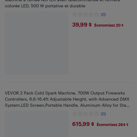
colorée LED, 500 W portative et durable
(0)
$39.99
39,99 $
Économisez 20 $
VEVOR 2 Pack Cold Spark Machine, 700W Output Fireworks
Controllers, 6.6-16.4ft Adjustable Height, with Advanced DMX
System,LED Screen,Portable Handle, Aluminum Alloy for Stage
DJ
(0)
$615.99
615,99 $
Économisez 264 $