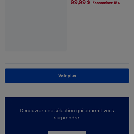
$99.99
99,99 $
Économisez 15 $
Voir plus
Découvrez une sélection qui pourrait vous
surprendre.