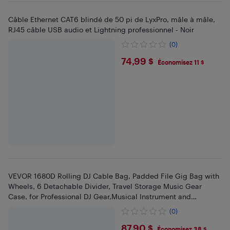
Câble Ethernet CAT6 blindé de 50 pi de LyxPro, mâle à mâle,
RJ45 câble USB audio et Lightning professionnel - Noir
(0)
$74.99
74,99 $
Économisez 11 $
VEVOR 1680D Rolling DJ Cable Bag, Padded File Gig Bag with
Wheels, 6 Detachable Divider, Travel Storage Music Gear
Case, for Professional DJ Gear,Musical Instrument and
Accessories
(0)
$87.9
87,90 $
Économisez 38 $