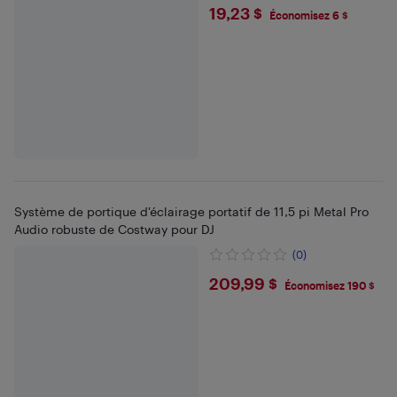
$19.23
19,23 $
Économisez 6 $
Système de portique d'éclairage portatif de 11,5 pi Metal Pro
Audio robuste de Costway pour DJ
(0)
$209.99
209,99 $
Économisez 190 $