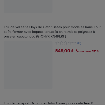
Étui de vol série Onyx de Gator Cases pour modèles Rane Four
et Performer avec loquets torsadés en retrait et poignées à
prise en caoutchouc (G-ONYX-RN4PERF)
(0)
$549
549,00 $
Économisez 131 $
Étui de transport G-Tour de Gator Cases pour contrôleur DJ