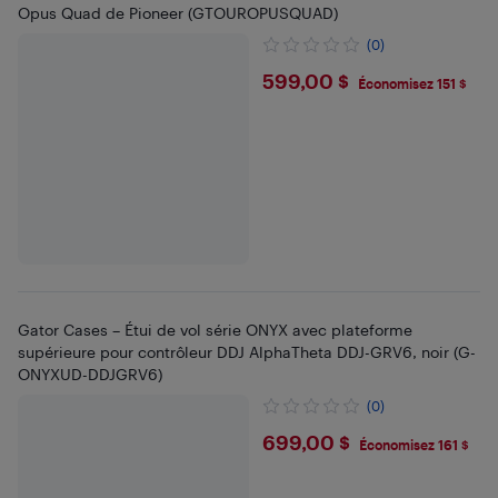
Opus Quad de Pioneer (GTOUROPUSQUAD)
(0)
$599
599,00 $
Économisez 151 $
Gator Cases – Étui de vol série ONYX avec plateforme
supérieure pour contrôleur DDJ AlphaTheta DDJ-GRV6, noir (G-
ONYXUD-DDJGRV6)
(0)
$699
699,00 $
Économisez 161 $