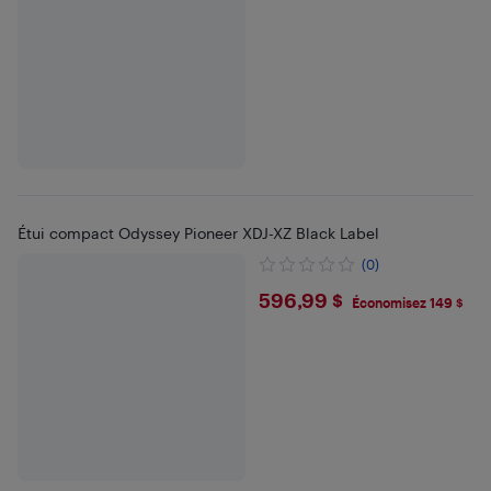
Étui compact Odyssey Pioneer XDJ-XZ Black Label
(0)
$596.99
596,99 $
Économisez 149 $