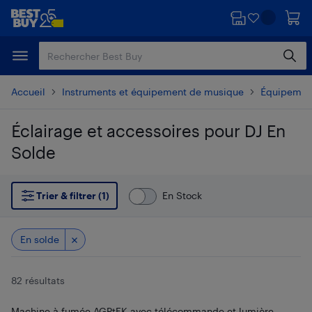
Passer
Passer
au
au
contenu
pied
principal
de
page
Accueil
Instruments et équipement de musique
Équipement
Éclairage et accessoires pour DJ En
Solde
Passer aux résultats
Trier & filtrer (1)
En Stock
En solde
82 résultats
Machine à fumée AGPtEK avec télécommande et lumière