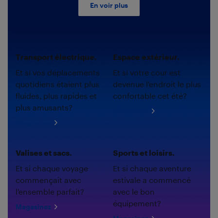
En voir plus
Transport électrique.
Espace extérieur.
Et si vos déplacements
Et si votre cour est
quotidiens étaient plus
devenue l'endroit le plus
fluides, plus rapides et
confortable cet été?
plus amusants?
Magasinez
Magasinez
Valises et sacs.
Sports et loisirs.
Et si chaque voyage
Et si chaque aventure
commençait avec
estivale a commencé
l'ensemble parfait?
avec le bon
équipement?
Magasinez