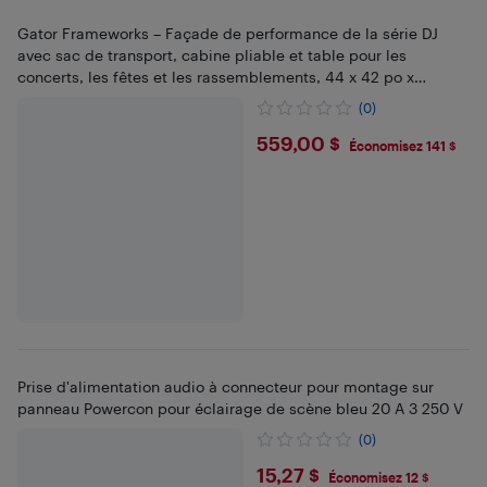
Gator Frameworks – Façade de performance de la série DJ
avec sac de transport, cabine pliable et table pour les
concerts, les fêtes et les rassemblements, 44 x 42 po x
20,5 po (GFW-DJFACADE)
(0)
$559
559,00 $
Économisez 141 $
Prise d'alimentation audio à connecteur pour montage sur
panneau Powercon pour éclairage de scène bleu 20 A 3 250 V
(0)
$15.27
15,27 $
Économisez 12 $