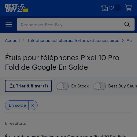
Passer
Passer
au
au
contenu
pied
principal
de
page
Accueil
Téléphones cellulaires, forfaits et accessoires
Acces
Étuis pour téléphones Pixel 10 Pro
Fold de Google En Solde
Passer aux résultats
Trier & filtrer (1)
En Stock
Best Buy Seu
En solde
8 résultats
Étui rigide ajusté Pixelsnap de Google pour Pixel 10 Pro Fold -