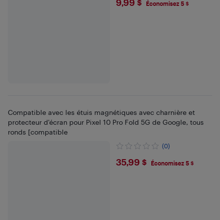
$9.99
9,99 $
Économisez 5 $
Compatible avec les étuis magnétiques avec charnière et
protecteur d'écran pour Pixel 10 Pro Fold 5G de Google, tous
ronds [compatible
(0)
$35.99
35,99 $
Économisez 5 $