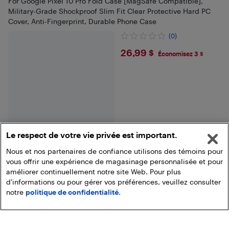
For Google Pixel 10 Pro Fold Case [MagSafe Compatible],
Military-Grade Shockproof Slim Fit Clear Protective Hard PC
Cover, Anti-Fingerprint, Durable Phone Case
(0)
$26.99
26,99 $
Économisez 3 $
Le respect de votre vie privée est important.
Nous et nos partenaires de confiance utilisons des témoins pour
vous offrir une expérience de magasinage personnalisée et pour
améliorer continuellement notre site Web. Pour plus
Fin des résultats
d'informations ou pour gérer vos préférences, veuillez consulter
notre
politique de confidentialité.