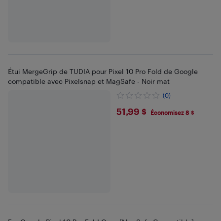
Étui MergeGrip de TUDIA pour Pixel 10 Pro Fold de Google
compatible avec Pixelsnap et MagSafe - Noir mat
(0)
$51.99
51,99 $
Économisez 8 $