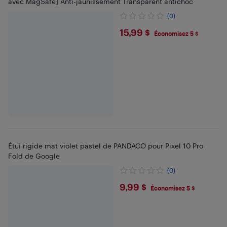
avec MagSafe] Anti-jaunissement Transparent antichoc
(0)
$15.99
15,99 $
Économisez 5 $
Étui rigide mat violet pastel de PANDACO pour Pixel 10 Pro
Fold de Google
(0)
$9.99
9,99 $
Économisez 5 $