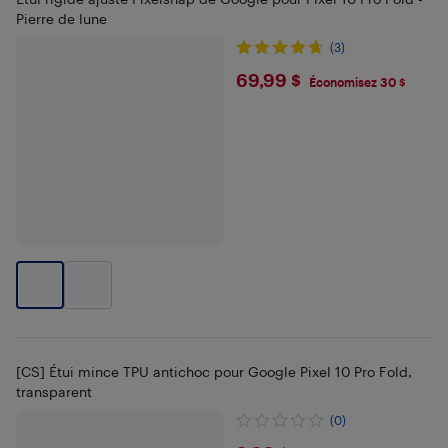
Pierre de lune
(3)
$69.99
69,99 $
Économisez 30 $
[CS] Étui mince TPU antichoc pour Google Pixel 10 Pro Fold,
transparent
(0)