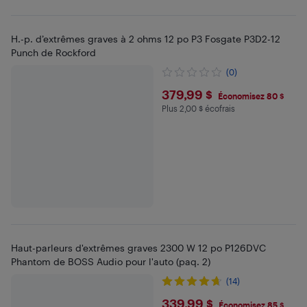
H.-p. d’extrêmes graves à 2 ohms 12 po P3 Fosgate P3D2-12
Punch de Rockford
(0)
$379.99
379,99 $
Économisez 80 $
Plus 2,00 $ écofrais
Plus 2 $ en écofrais
Haut-parleurs d'extrêmes graves 2300 W 12 po P126DVC
Phantom de BOSS Audio pour l'auto (paq. 2)
(14)
$339.99
339,99 $
Économisez 85 $