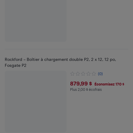
Rockford – Boîtier à chargement double P2, 2 x 12, 12 po,
Fosgate P2
(0)
$879.99
879,99 $
Économisez 170 $
Plus 2,00 $ écofrais
Plus 2 $ en écofrais