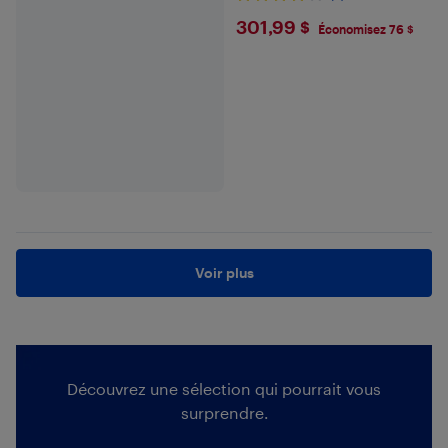
$301.99
301,99 $
Économisez 76 $
Voir plus
Découvrez une sélection qui pourrait vous
surprendre.