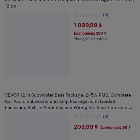
12 po
(0)
$1099.99
1 099,99 $
Économisez 250 $
Plus 2,90 $ écofrais
Plus 2.9 $ en écofrais
VEVOR 12 in Subwoofer Bass Package, 245W RMS, Complete
Car Audio Subwoofer and Amp Package, with Loaded
Enclosure, Built-in Amplifier, and Wiring Kit, Slim Trapezoid ,
Compact
(0)
$203.99
203,99 $
Économisez 88 $