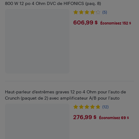
800 W 12 po 4 Ohm DVC de HIFONICS (paq. 8)
(5)
$606.99
606,99 $
Économisez 152 $
Haut-parleur d'extrêmes graves 12 po 4 Ohm pour l'auto de
Crunch (paquet de 2) avec amplificateur A/B pour l'auto
(12)
$276.99
276,99 $
Économisez 69 $