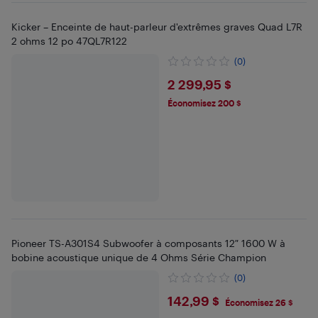
Kicker – Enceinte de haut-parleur d'extrêmes graves Quad L7R
2 ohms 12 po 47QL7R122
(0)
$2299.95
2 299,95 $
Économisez 200 $
Pioneer TS-A301S4 Subwoofer à composants 12″ 1600 W à
bobine acoustique unique de 4 Ohms Série Champion
(0)
$142.99
142,99 $
Économisez 26 $