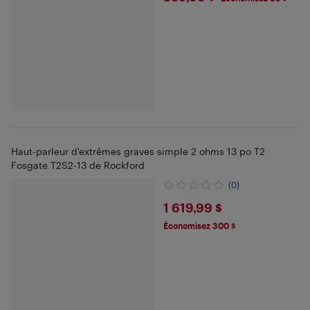
Haut-parleur d'extrêmes graves simple 2 ohms 13 po T2
Fosgate T2S2-13 de Rockford
(0)
$1619.99
1 619,99 $
Économisez 300 $