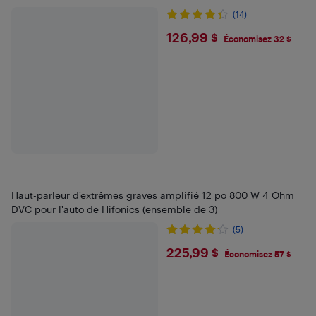
(14)
$126.99
126,99 $
Économisez 32 $
Haut-parleur d'extrêmes graves amplifié 12 po 800 W 4 Ohm
DVC pour l'auto de Hifonics (ensemble de 3)
(5)
$225.99
225,99 $
Économisez 57 $