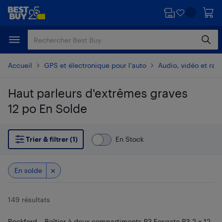
Passer
Passer
au
au
contenu
pied
principal
de
page
Accueil
GPS et électronique pour l'auto
Audio, vidéo et radi
Haut parleurs d'extrêmes graves
12 po En Solde
Passer aux résultats
Trier & filtrer (1)
En Stock
En solde
149 résultats
Rockford – Boîtier à deux compartiments P3 Fosgate P3-2 x 12,