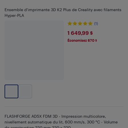
Ensemble d'imprimante 3D K2 Plus de Creality avec filaments
Hyper-PLA
(1)
$1649.99
1 649,99 $
Économisez 670 $
FLASHFORGE AD5X FDM 3D - Impression multicolore,
nivellement automatique du lit, 600 mm/s, 300 °C - Volume
de construction 220 mm 220 x 220