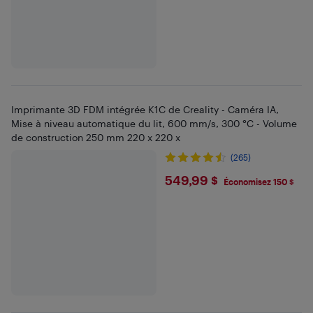
Imprimante 3D FDM intégrée K1C de Creality - Caméra IA,
Mise à niveau automatique du lit, 600 mm/s, 300 °C - Volume
de construction 250 mm 220 x 220 x
(265)
$549.99
549,99 $
Économisez 150 $