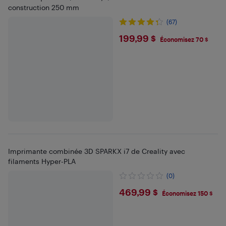
construction 250 mm
(67)
$199.99
199,99 $
Économisez 70 $
Imprimante combinée 3D SPARKX i7 de Creality avec
filaments Hyper-PLA
(0)
$469.99
469,99 $
Économisez 150 $