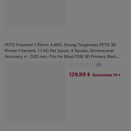
PETG Filament 1.75mm 4.4KG, Strong Toughness PETG 3D
Printer Filament, 1.1 KG Per Spool, 4 Spools, Dimensional
Accuracy +/- 0.02 mm, Fits for Most FDM 3D Printers (Red,
Blue, Orang
(0)
$129.99
129,99 $
Économisez 70 $