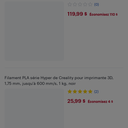
jaune
(0)
$119.99
119,99 $
Économisez 110 $
Filament PLA série Hyper de Creality pour imprimante 3D,
1,75 mm, jusqu'à 600 mm/s, 1 kg, noir
(2)
$25.99
25,99 $
Économisez 4 $