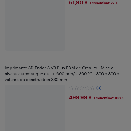
$61.9
61,90 $
Économisez 27 $
Imprimante 3D Ender-3 V3 Plus FDM de Creality - Mise à
niveau automatique du lit, 600 mm/s, 300 °C - 300 x 300 x
volume de construction 330 mm
(0)
$499.99
499,99 $
Économisez 180 $