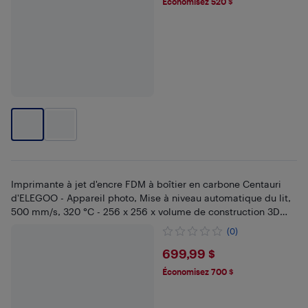
Économisez 520 $
Imprimante à jet d'encre FDM à boîtier en carbone Centauri
d'ELEGOO - Appareil photo, Mise à niveau automatique du lit,
500 mm/s, 320 °C - 256 x 256 x volume de construction 3D
256 mm
(0)
$699.99
699,99 $
Économisez 700 $