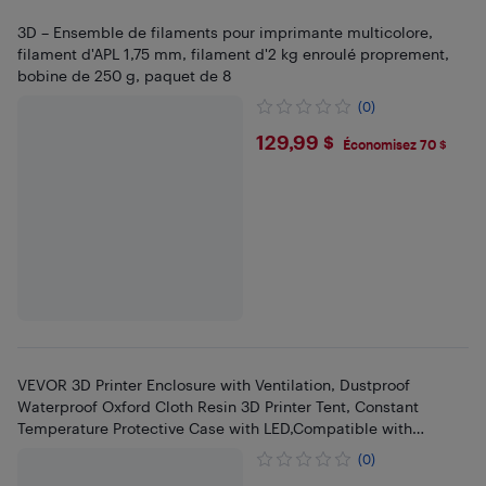
3D – Ensemble de filaments pour imprimante multicolore,
filament d'APL 1,75 mm, filament d'2 kg enroulé proprement,
bobine de 250 g, paquet de 8
(0)
$129.99
129,99 $
Économisez 70 $
VEVOR 3D Printer Enclosure with Ventilation, Dustproof
Waterproof Oxford Cloth Resin 3D Printer Tent, Constant
Temperature Protective Case with LED,Compatible with
FDM/LCD Printer
(0)