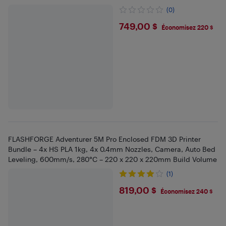
Volume
(0)
$749
749,00 $
Économisez 220 $
FLASHFORGE Adventurer 5M Pro Enclosed FDM 3D Printer
Bundle – 4x HS PLA 1kg, 4x 0.4mm Nozzles, Camera, Auto Bed
Leveling, 600mm/s, 280°C – 220 x 220 x 220mm Build Volume
(1)
$819
819,00 $
Économisez 240 $