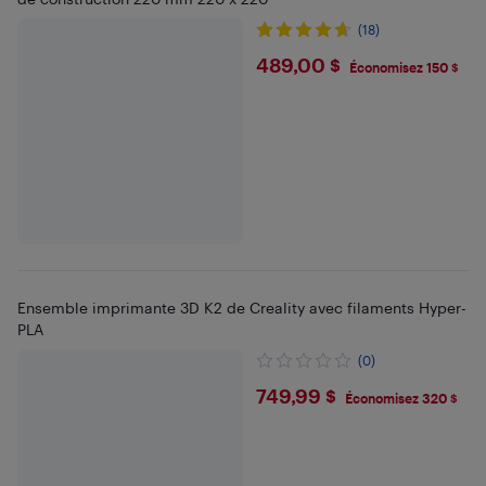
(18)
$489
489,00 $
Économisez 150 $
Ensemble imprimante 3D K2 de Creality avec filaments Hyper-
PLA
(0)
$749.99
749,99 $
Économisez 320 $