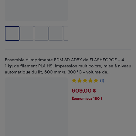
+
7
Ensemble d'imprimante FDM 3D AD5X de FLASHFORGE – 4
1 kg de filament PLA HS, impression multicolore, mise à niveau
automatique du lit, 600 mm/s, 300 °C – volume de
construction 220 mm de 220 x 220
(1)
$609
609,00 $
Économisez 180 $