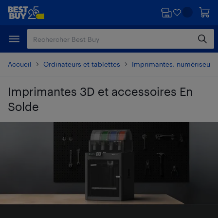
Passer
Passer
au
au
contenu
pied
principal
de
page
Accueil
Ordinateurs et tablettes
Imprimantes, numériseurs 
Imprimantes 3D et accessoires En
Solde
Passer aux résultats