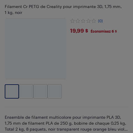
Filament Cr PETG de Creality pour imprimante 3D, 1,75 mm,
1 kg, noir
(0)
$19.99
19,99 $
Économisez 6 $
Ensemble de filament multicolore pour imprimante PLA 3D,
1,75 mm de filament PLA de 250 g, bobine de chaque 0,25 kg,
Total 2 kg, 8 paquets, noir transparent rouge orange bleu violet