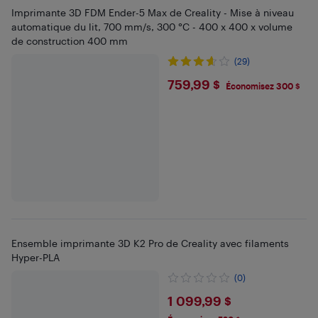
Imprimante 3D FDM Ender-5 Max de Creality - Mise à niveau
automatique du lit, 700 mm/s, 300 °C - 400 x 400 x volume
de construction 400 mm
(29)
$759.99
759,99 $
Économisez 300 $
Ensemble imprimante 3D K2 Pro de Creality avec filaments
Hyper-PLA
(0)
$1099.99
1 099,99 $