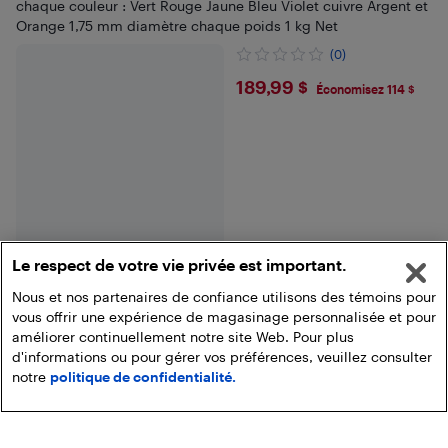
chaque couleur : Vert Rouge Jaune Bleu Violet cuivre Argent et
Orange 1,75 mm diamètre chaque poids 1 kg Net
(0)
$189.99
189,99 $
Économisez 114 $
Le respect de votre vie privée est important.
Nous et nos partenaires de confiance utilisons des témoins pour
vous offrir une expérience de magasinage personnalisée et pour
Voir plus
améliorer continuellement notre site Web. Pour plus
d'informations ou pour gérer vos préférences, veuillez consulter
notre
politique de confidentialité.