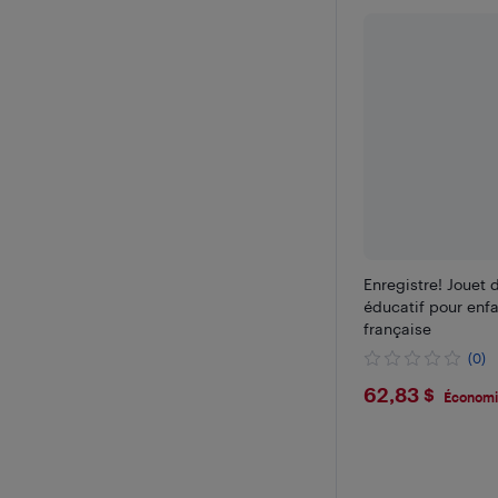
Enregistre! Jouet 
éducatif pour enfa
française
(0)
$62.83
62,83 $
Économi