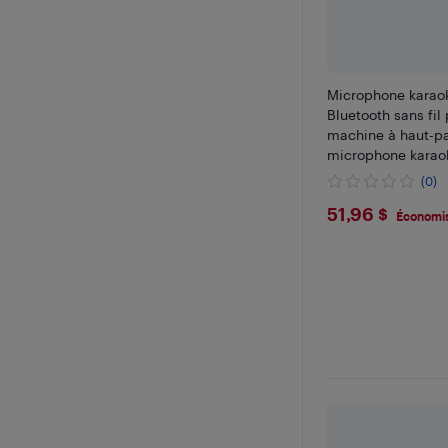
Microphone karao
Bluetooth sans fil
machine à haut-pa
microphone karaok
DEL, jouets pour f
(0)
de 3 4 5 6 7 8 9 10
$51.96
51,96 $
Économis