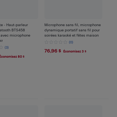
te - Haut-parleur
Microphone sans fil, microphone
uetooth BTS458
dynamique portatif sans fil pour
r avec microphone
soirées karaoké et fêtes maison
ir
(0)
(3)
$76.96
76,96 $
Économisez 3 $
99
Économisez 80 $