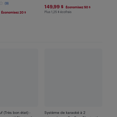
(9)
$149.99
149,99 $
Économisez 50 $
.99
Plus 1,25 $ écofrais
Plus 1.25 $ en écofrais
Économisez 20 $
f (Très bon état) -
Système de karaoké à 2