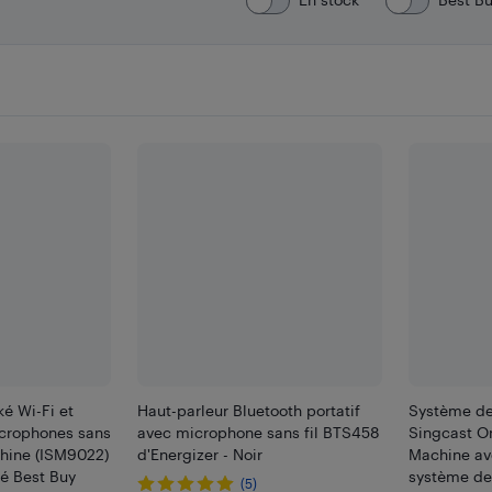
é Wi-Fi et
Haut-parleur Bluetooth portatif
Système de
icrophones sans
avec microphone sans fil BTS458
Singcast O
chine (ISM9022)
d'Energizer - Noir
Machine ave
té Best Buy
système de
(5)