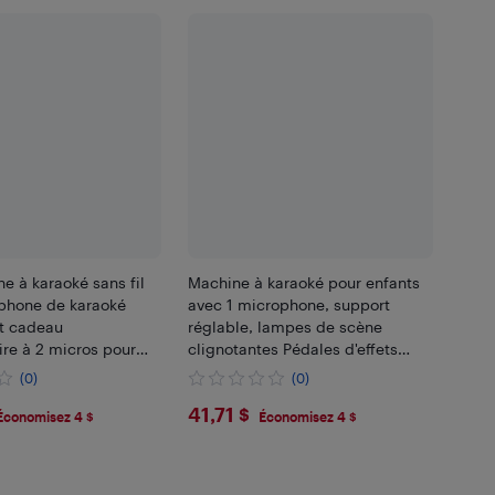
e à karaoké sans fil
Machine à karaoké pour enfants
phone de karaoké
avec 1 microphone, support
et cadeau
réglable, lampes de scène
ire à 2 micros pour
clignotantes Pédales d'effets
musicaux chantant
(0)
(0)
39
$41.71
41,71 $
Économisez 4 $
Économisez 4 $