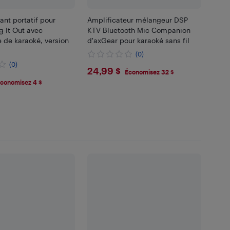
ant portatif pour
Amplificateur mélangeur DSP
g It Out avec
KTV Bluetooth Mic Companion
 de karaoké, version
d'axGear pour karaoké sans fil
(0)
(0)
$24.99
24,99 $
Économisez 32 $
74
conomisez 4 $