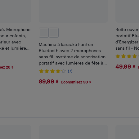
ké, Microphone
Boîte ouver
 pour enfants,
portatif Bl
rleur avec
d'Energize
Machine à karaoké FanFun
é et lumières
sans fil - No
Bluetooth avec 2 microphones
illes et garçons
sans fil, système de sonorisation
 11 12 ans
portatif avec lumières de fête à
$49.
49,99 $
ez 28 $
DEL, T18-T.
(7)
$89.99
89,99 $
Économisez 50 $