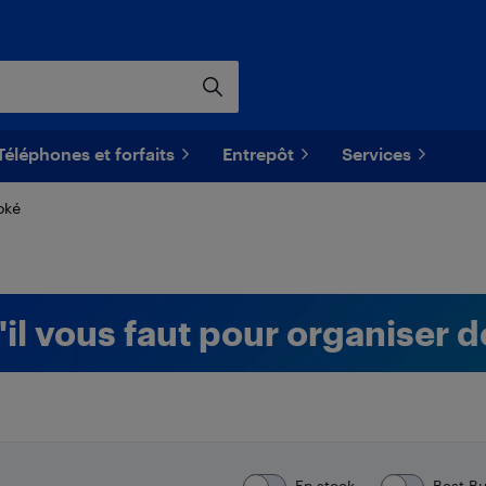
Téléphones et forfaits
Entrepôt
Services
oké
'il vous faut pour organiser d
En stock
Best B