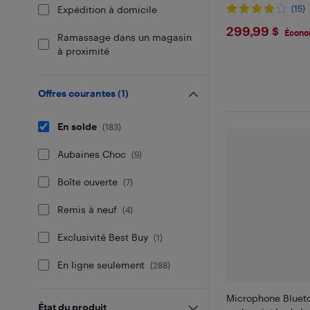
Expédition à domicile
(15)
$299.99
299,99 $
Écono
Ramassage dans un magasin
à proximité
Offres courantes
(
1
)
En solde
(
183
)
Aubaines Choc
(
9
)
Boîte ouverte
(
7
)
Remis à neuf
(
4
)
Exclusivité Best Buy
(
1
)
En ligne seulement
(
288
)
Microphone Blueto
État du produit