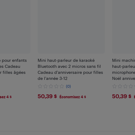
 pour enfants
Mini haut-parleur de karaoké
Mini machi
es Cadeau
Bluetooth avec 2 micros sans fil
haut-parleu
r filles âgées
Cadeau d'anniversaire pour filles
microphone
de l'année 3-12
Noël annive
garçons de
(0)
$50.39
$50.
50,39 $
50,39 $
sez 4 $
Économisez 4 $