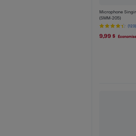
Microphone Singi
(SMM-205)
(123
$9.99
9,99 $
Économise