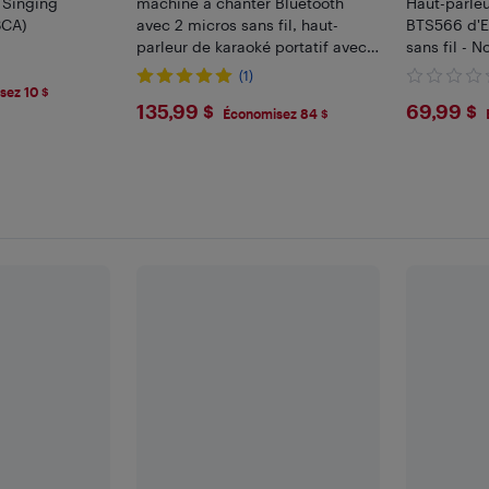
 Singing
machine à chanter Bluetooth
Haut-parleu
CA)
avec 2 micros sans fil, haut-
BTS566 d'E
parleur de karaoké portatif avec
sans fil - No
lumières de fête LED, S68
(1)
sez 10 $
$135.99
$69.
135,99 $
69,99 $
Économisez 84 $