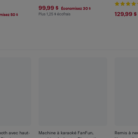
$99.99
99,99 $
Économisez 30 $
$129
129,99 $
Plus 1,25 $ écofrais
Plus 1.25 $ en écofrais
misez 50 $
oth avec haut-
Machine à karaoké FanFun,
Remis à neu