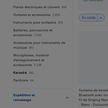
Pianos électriques et claviers
618
Guitares et accessoires
2 825
En solde
Instruments pour orchestre
675
Batteries, percussions et
accessoires
1 030
Accessoires pour instruments de
musique
910
Microphones, matériel
d'enregistrement et
accessoires
2 236
Karaoké
342
Partitions
84
Système de karaok
Expédition et
Bluetooth avec m
ramassage
fil de Singing Ma
- Blanc - Exclusivi