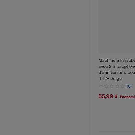
Machine à karaoké
avec 2 microphon
d'anniversaire pou
4-12+ Beige
(0)
$55.99
55,99 $
Économi