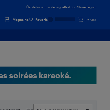
État de la commande
Blogue
Best Buy Affaires
English
Magasins
Favoris
Panier
es soirées karaoké.
uy Seulement
Trier