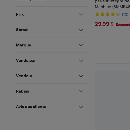
parleur intégré de
Machine (SMM548
Prix
(10)
$29.99
29,99 $
Économi
Statut
Marque
Vendu par
Vendeur
Rabais
Avis des clients