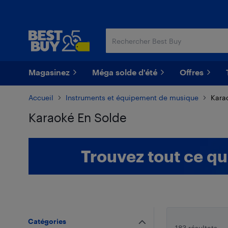
Passer
Passer
au
au
contenu
pied
principal
de
page
Magasinez
Méga solde d'été
Offres
Accueil
Instruments et équipement de musique
Kara
Karaoké En Solde
Passer aux résultats
Trouvez tout ce qu
Catégories
183 résultats