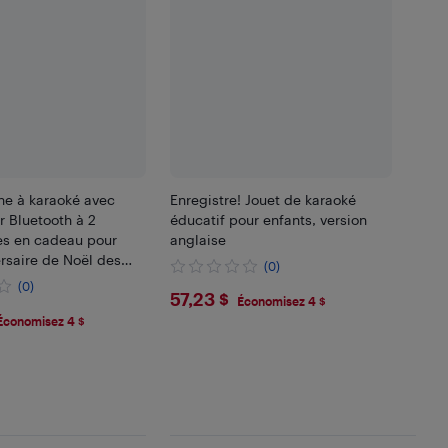
ne à karaoké avec
Enregistre! Jouet de karaoké
r Bluetooth à 2
éducatif pour enfants, version
s en cadeau pour
anglaise
rsaire de Noël des
(0)
 3-8
(0)
$57.23
57,23 $
Économisez 4 $
39
Économisez 4 $