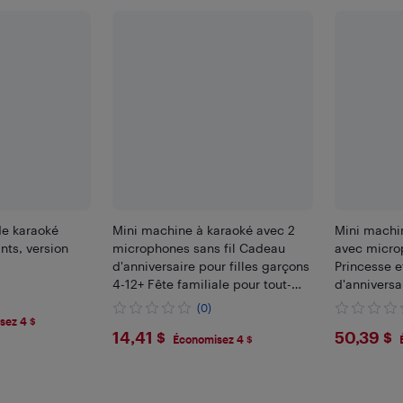
de karaoké
Mini machine à karaoké avec 2
Mini machin
nts, version
microphones sans fil Cadeau
avec micro
d'anniversaire pour filles garçons
Princesse 
4-12+ Fête familiale pour tout-
d'anniversa
petits adolescents
filles 4-8
(0)
sez 4 $
$14.41
$50.
14,41 $
50,39 $
Économisez 4 $