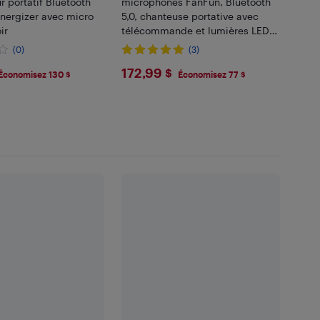
r portatif Bluetooth
microphones FanFun, Bluetooth
nergizer avec micro
5,0, chanteuse portative avec
ir
télécommande et lumières LED
pour fête, T10-T.
(0)
(3)
99
$172.99
172,99 $
Économisez 130 $
Économisez 77 $