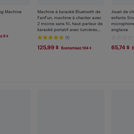
ng Machine
Machine à karaoké Bluetooth de
Jouet de ch
FanFun, machine à chanter avec
enfants Sin
2 micros sans fil, haut-parleur de
microphone
)
karaoké portatif avec lumières
anglaise
LED, MS80
z 5 $
(1)
$125.99
$65.
125,99 $
65,74 $
Économisez 104 $
É