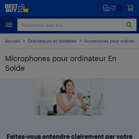
Passer
Passer
au
au
contenu
pied
principal
de
page
Accueil
Ordinateurs et tablettes
Accessoires pour ordinate
Microphones pour ordinateur En
Solde
Passer aux résultats
Faites-vous entendre clairement par votre