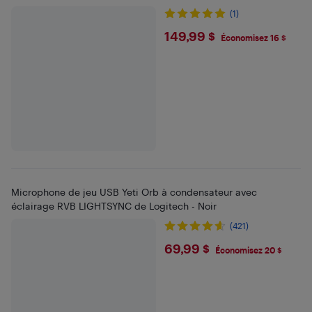
(1)
$149.99
149,99 $
Économisez 16 $
Microphone de jeu USB Yeti Orb à condensateur avec
éclairage RVB LIGHTSYNC de Logitech - Noir
(421)
$69.99
69,99 $
Économisez 20 $