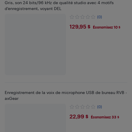
Gris, son 24 bits/96 kHz de qualité studio avec 4 motifs
d'enregistrement, voyant DEL
(0)
$129.95
129,95 $
Économisez 10 $
Enregistrement de la voix de microphone USB de bureau RVB -
axGear
(0)
$22.99
22,99 $
Économisez 33 $