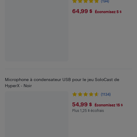
(194)
$64.99
64,99 $
Économisez 5 $
Microphone à condensateur USB pour le jeu SoloCast de
HyperX - Noir
(1134)
$54.99
54,99 $
Économisez 15 $
Plus 1,25 $ écofrais
Plus 1.25 $ en écofrais