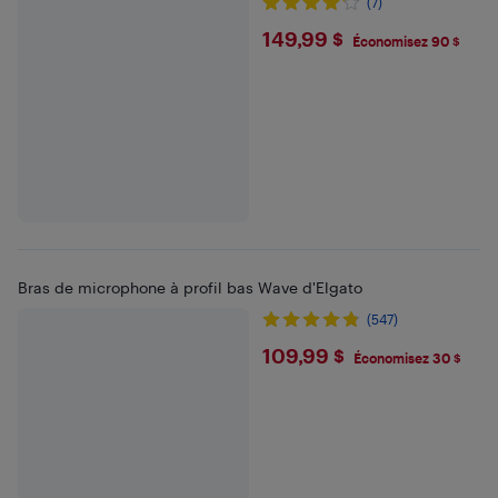
(7)
$149.99
149,99 $
Économisez 90 $
Bras de microphone à profil bas Wave d'Elgato
(547)
$109.99
109,99 $
Économisez 30 $