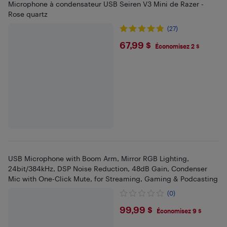
Microphone à condensateur USB Seiren V3 Mini de Razer -
Rose quartz
(27)
$67.99
67,99 $
Économisez 2 $
USB Microphone with Boom Arm, Mirror RGB Lighting,
24bit/384kHz, DSP Noise Reduction, 48dB Gain, Condenser
Mic with One-Click Mute, for Streaming, Gaming & Podcasting
(0)
$99.99
99,99 $
Économisez 9 $