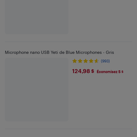
Microphone nano USB Yeti de Blue Microphones - Gris
(993)
$124.98
124,98 $
Économisez 5 $