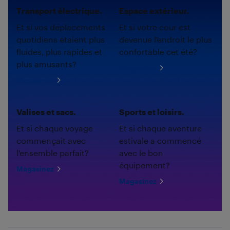
Transport électrique.
Espace extérieur.
Et si vos déplacements
Et si votre cour est
quotidiens étaient plus
devenue l'endroit le plus
fluides, plus rapides et
confortable cet été?
plus amusants?
Magasinez
Magasinez
Valises et sacs.
Sports et loisirs.
Et si chaque voyage
Et si chaque aventure
commençait avec
estivale a commencé
l'ensemble parfait?
avec le bon
équipement?
Magasinez
Magasinez