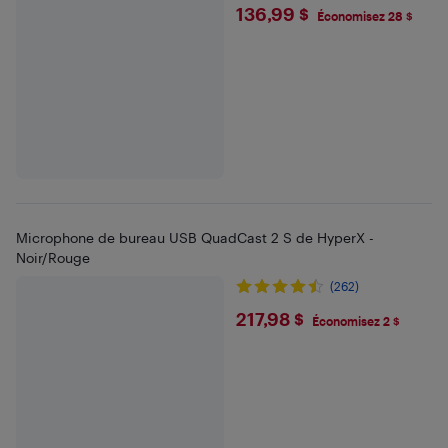
$136.99
136,99 $
Économisez 28 $
Microphone de bureau USB QuadCast 2 S de HyperX -
Noir/Rouge
(262)
$217.98
217,98 $
Économisez 2 $