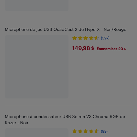
Microphone de jeu USB QuadCast 2 de HyperX - Noir/Rouge
(397)
$149.98
149,98 $
Économisez 20 $
Microphone à condensateur USB Seiren V3 Chroma RGB de
Razer - Noir
(89)