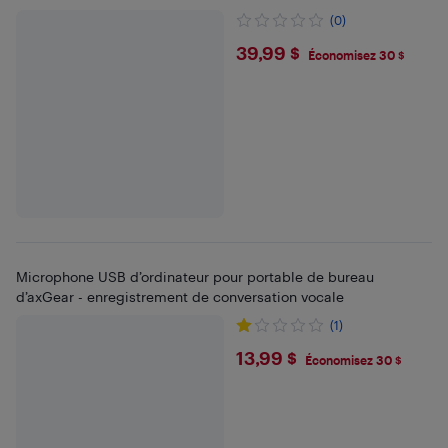
de gain de volume d'écho)
(0)
$39.99
39,99 $
Économisez 30 $
Microphone USB d’ordinateur pour portable de bureau
d’axGear - enregistrement de conversation vocale
(1)
$13.99
13,99 $
Économisez 30 $