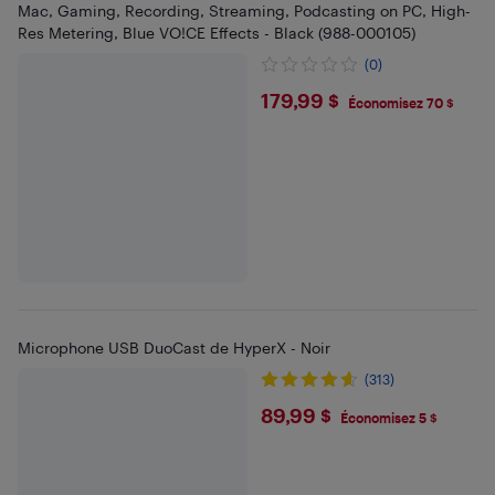
Mac, Gaming, Recording, Streaming, Podcasting on PC, High-
Res Metering, Blue VO!CE Effects - Black (988-000105)
(0)
$179.99
179,99 $
Économisez 70 $
Microphone USB DuoCast de HyperX - Noir
(313)
$89.99
89,99 $
Économisez 5 $