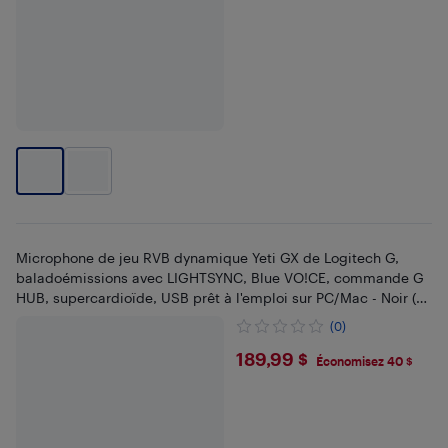
Microphone de jeu RVB dynamique Yeti GX de Logitech G,
baladoémissions avec LIGHTSYNC, Blue VO!CE, commande G
HUB, supercardioïde, USB prêt à l'emploi sur PC/Mac - Noir (
988-000567)
(0)
$189.99
189,99 $
Économisez 40 $