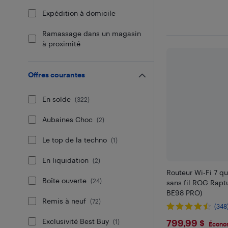
Expédition à domicile
Ramassage dans un magasin
à proximité
Offres courantes
En solde
(
322
)
Aubaines Choc
(
2
)
Le top de la techno
(
1
)
En liquidation
(
2
)
Routeur Wi-Fi 7 q
Boîte ouverte
(
24
)
sans fil ROG Rapt
BE98 PRO)
Remis à neuf
(
72
)
(348
$799.99
Exclusivité Best Buy
799,99 $
(
1
)
Économ