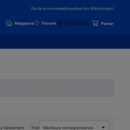
État de la commande
Blogue
Best Buy Affaires
English
Magasins
Favoris
Panier
uy Seulement
Trier