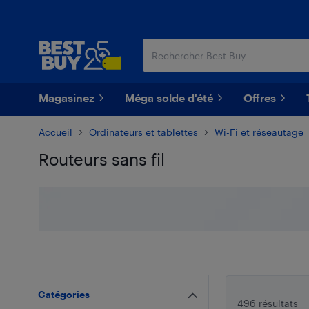
Passer
Passer
au
au
contenu
pied
principal
de
page
Magasinez
Méga solde d'été
Offres
Accueil
Ordinateurs et tablettes
Wi-Fi et réseautage
Routeurs sans fil
Passer aux résultats
Catégories
496 résultats