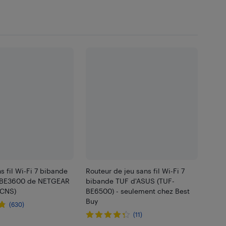
s fil Wi-Fi 7 bibande
Routeur de jeu sans fil Wi-Fi 7
 BE3600 de NETGEAR
bibande TUF d'ASUS (TUF-
0CNS)
BE6500) - seulement chez Best
Buy
(630)
(11)
.99