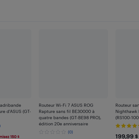
uadribande
Routeur Wi-Fi 7 ASUS ROG
Routeur san
ure d'ASUS (GT-
Rapture sans fil BE30000 à
Nighthawk
quatre bandes (GT-BE98 PRO),
(RS100-10
édition 20e anniversaire
)
(0)
$199
199,99 $
isez 150 $