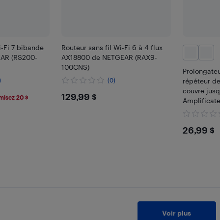
i-Fi 7 bibande
Routeur sans fil Wi-Fi 6 à 4 flux
AR (RS200-
AX18800 de NETGEAR (RAX9-
100CNS)
Prolongateu
)
(0)
répéteur de
couvre jusq
$129.99
129,99 $
misez 20 $
Amplificate
port Ethern
$26.
26,99 $
Voir plus