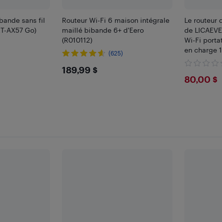
bande sans fil
Routeur Wi-Fi 6 maison intégrale
Le routeur
T-AX57 Go)
maillé bibande 6+ d'Eero
de LICAEVE
(R010112)
Wi-Fi porta
en charge 1
(625)
voyages et 
$189.99
189,99 $
$80
80,00 $