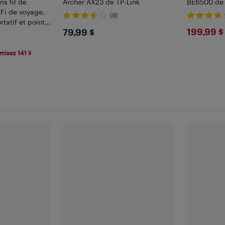
ns fil de
Archer AX23 de TP-Link
BE6500 de 
-Fi de voyage,
(9)
rtatif et point
$79.99
$199
199,99 $
79,99 $
outeur RPV...
9
misez 141 $