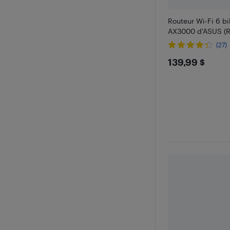
Routeur Wi-Fi 6 bi
AX3000 d'ASUS (R
(27)
$139.99
139,99 $