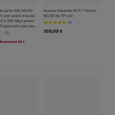
 de carte SIM 4G/5G
Routeur bibande Wi-Fi 7 Archer
Y avec point d'accès
BE230 de TP-Link
tif à 300 Mb/s prend
(3)
0 appareils pour les
$169.99
169,99 $
les affaires
(0)
Économisez 80 $