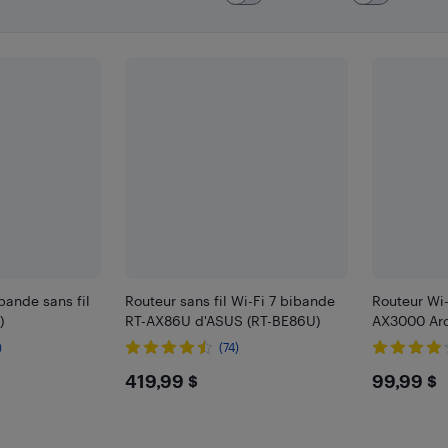
ibande sans fil
Routeur sans fil Wi-Fi 7 bibande
Routeur Wi-
)
RT-AX86U d'ASUS (RT-BE86U)
AX3000 Arc
)
(74)
9
$419.99
$99.
419,99 $
99,99 $