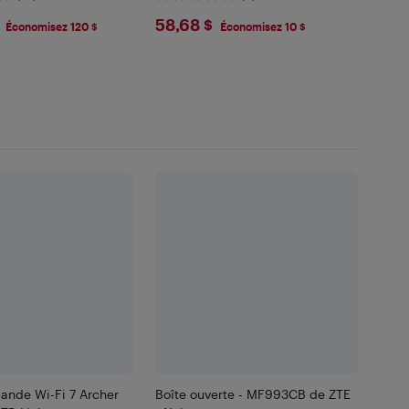
.99
$58.68
58,68 $
Économisez 120 $
Économisez 10 $
ande Wi-Fi 7 Archer
Boîte ouverte - MF993CB de ZTE