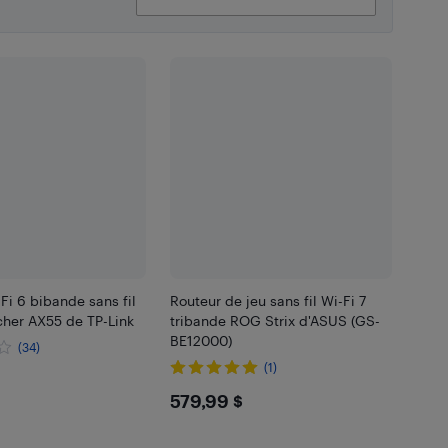
Fi 6 bibande sans fil
Routeur de jeu sans fil Wi-Fi 7
her AX55 de TP-Link
tribande ROG Strix d'ASUS (GS-
BE12000)
(34)
(1)
99
$579.99
579,99 $