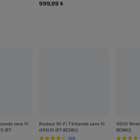
$999.99
999,99 $
bande sans fil
Routeur Wi-Fi 7 bibande sans fil
ASUS Wirele
S (RT-
d'ASUS (RT-BE58U)
BE88U)
(64)