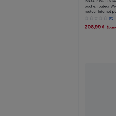
Routeur Wi-Fi 6 sa
poche, routeur Wi
routeur Internet po
d'accès sans fil, r
(0)
$208.9
208,99 $
Écono