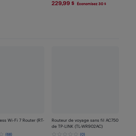
$229.99
229,99 $
Économisez 30 $
ss Wi-Fi 7 Router (RT-
Routeur de voyage sans fil AC750
de TP-LINK (TL-WR902AC)
(68)
(0)