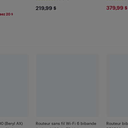
$219.99
$379
379,99 $
219,99 $
sez 20 $
0 (Beryl AX)
Routeur sans fil Wi-Fi 6 bibande
Routeur bib