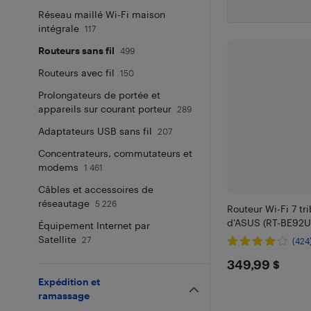
Réseau maillé Wi-Fi maison
intégrale
117
Routeurs sans fil
499
Routeurs avec fil
150
Prolongateurs de portée et
appareils sur courant porteur
289
Adaptateurs USB sans fil
207
Concentrateurs, commutateurs et
modems
1 461
Câbles et accessoires de
réseautage
5 226
Routeur Wi-Fi 7 tr
d'ASUS (RT-BE92U
Équipement Internet par
Satellite
27
(424
$349.9
349,99 $
Expédition et
ramassage