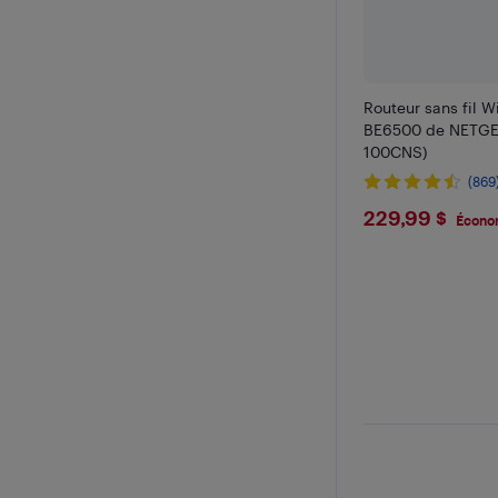
Routeur sans fil W
BE6500 de NETGE
100CNS)
(869
$229.99
229,99 $
Écono