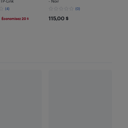
TP-Link
- Noir
(4)
(0)
.99
$115
115,00 $
Économisez 20 $