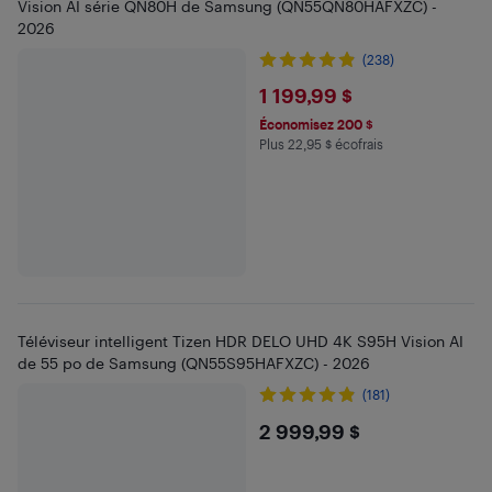
Vision AI série QN80H de Samsung (QN55QN80HAFXZC) -
2026
(238)
$1199.99
1 199,99 $
Économisez 200 $
Plus 22,95 $ écofrais
Plus 22.95 $ en écofrais
Téléviseur intelligent Tizen HDR DELO UHD 4K S95H Vision AI
de 55 po de Samsung (QN55S95HAFXZC) - 2026
(181)
$2999.99
2 999,99 $