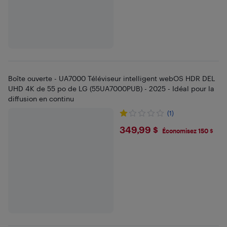
Boîte ouverte - UA7000 Téléviseur intelligent webOS HDR DEL
UHD 4K de 55 po de LG (55UA7000PUB) - 2025 - Idéal pour la
diffusion en continu
(1)
$349.99
349,99 $
Économisez 150 $