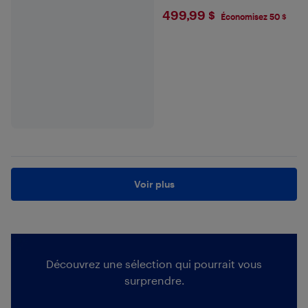
$499.99
499,99 $
Économisez 50 $
Voir plus
Découvrez une sélection qui pourrait vous
surprendre.