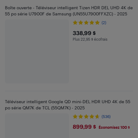
Boîte ouverte - Téléviseur intelligent Tizen HDR DEL UHD 4K de
55 po série U7900F de Samsung (UN55U7900FFXZC) - 2025
(2)
$338.99
338,99 $
Plus 22,95 $ écofrais
Plus 22.95 $ en écofrais
Téléviseur intelligent Google QD mini-DEL HDR UHD 4K de 55
po série QM7K de TCL (55QM7K) - 2025
(536)
$899.99
899,99 $
Économisez 100 $