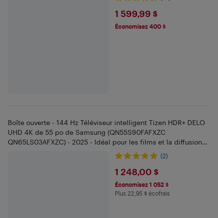
$1599.99
1 599,99 $
Économisez 400 $
Boîte ouverte - 144 Hz Téléviseur intelligent Tizen HDR+ DELO
UHD 4K de 55 po de Samsung (QN55S90FAFXZC
QN65LS03AFXZC) - 2025 - Idéal pour les films et la diffusion
en continu
(2)
$1248
1 248,00 $
Économisez 1 052 $
Plus 22,95 $ écofrais
Plus 22.95 $ en écofrais