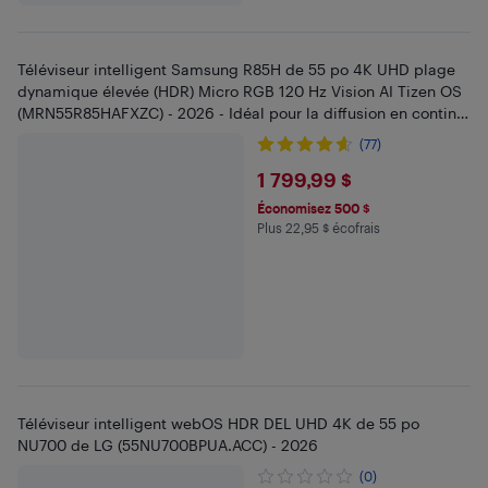
Téléviseur intelligent Samsung R85H de 55 po 4K UHD plage
dynamique élevée (HDR) Micro RGB 120 Hz Vision AI Tizen OS
(MRN55R85HAFXZC) - 2026 - Idéal pour la diffusion en continu
et le jeu vidéo
(77)
$1799.99
1 799,99 $
Économisez 500 $
Plus 22,95 $ écofrais
Plus 22.95 $ en écofrais
Téléviseur intelligent webOS HDR DEL UHD 4K de 55 po
NU700 de LG (55NU700BPUA.ACC) - 2026
(0)