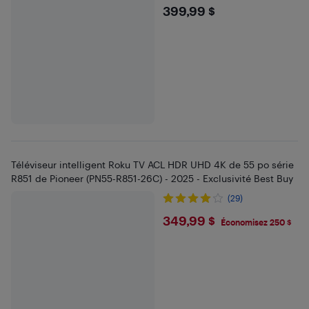
$399.99
399,99 $
Téléviseur intelligent Roku TV ACL HDR UHD 4K de 55 po série
R851 de Pioneer (PN55-R851-26C) - 2025 - Exclusivité Best Buy
(29)
$349.99
349,99 $
Économisez 250 $