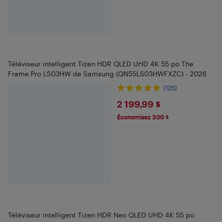
Téléviseur intelligent Tizen HDR QLED UHD 4K 55 po The
Frame Pro LS03HW de Samsung (QN55LS03HWFXZC) - 2026
(125)
$2199.99
2 199,99 $
Économisez 300 $
Téléviseur intelligent Tizen HDR Neo QLED UHD 4K 55 po