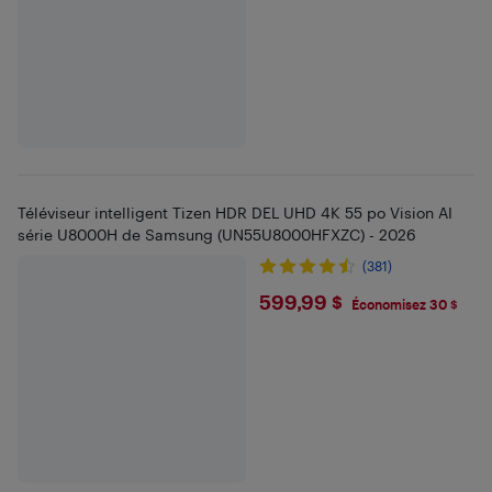
Téléviseur intelligent Tizen HDR DEL UHD 4K 55 po Vision AI
série U8000H de Samsung (UN55U8000HFXZC) - 2026
(381)
$599.99
599,99 $
Économisez 30 $