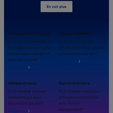
En voir plus
Transport électrique.
Espace extérieur.
Et si vos déplacements
Et si votre cour est
quotidiens étaient plus
devenue l'endroit le plus
fluides, plus rapides et
confortable cet été?
plus amusants?
Magasinez
Magasinez
Valises et sacs.
Sports et loisirs.
Et si chaque voyage
Et si chaque aventure
commençait avec
estivale a commencé
l'ensemble parfait?
avec le bon
équipement?
Magasinez