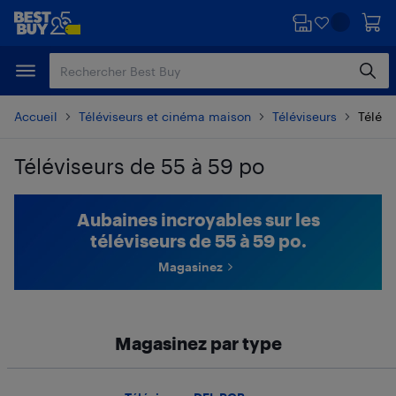
Passer
Passer
au
au
contenu
pied
principal
de
page
Accueil
Téléviseurs et cinéma maison
Téléviseurs
Télévi
Téléviseurs de 55 à 59 po
Passer aux résultats
Aubaines incroyables sur les
téléviseurs de 55 à 59 po.
Magasinez
Magasinez par type