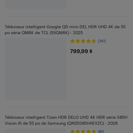
Téléviseur intelligent Google QD mini-DEL HDR UHD 4K de 55
po série QM6K de TCL (55QM6K) - 2025
(747)
$799.99
799,99 $
Téléviseur intelligent Tizen HDR DELO UHD 4K HDR série S85H
Vision AI de 55 po de Samsung (QN55S85HAEXZC) - 2026
(81)