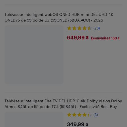
Téléviseur intelligent webOS QNED HDR mini-DEL UHD 4K
QNED75 de 55 po de LG (55QNED75BUA.ACC) - 2026
(23)
$649.99
649,99 $
Économisez 150 $
Téléviseur intelligent Fire TV DEL HDR10 4K Dolby Vision Dolby
Atmos S45L de 55 po de TCL (55S45L) - Exclusivité Best Buy
(3)
$349.99
349,99 $