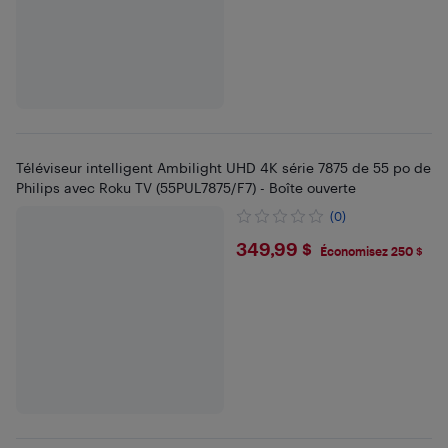
Téléviseur intelligent Ambilight UHD 4K série 7875 de 55 po de
Philips avec Roku TV (55PUL7875/F7) - Boîte ouverte
(0)
$349.99
349,99 $
Économisez 250 $