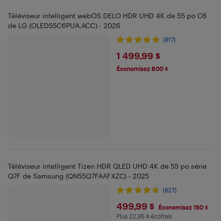
Téléviseur intelligent webOS DELO HDR UHD 4K de 55 po C6
de LG (OLED55C6PUA.ACC) - 2026
(817)
$1499.99
1 499,99 $
Économisez 800 $
Téléviseur intelligent Tizen HDR QLED UHD 4K de 55 po série
Q7F de Samsung (QN55Q7FAAFXZC) - 2025
(627)
$499.99
499,99 $
Économisez 150 $
Plus 22,95 $ écofrais
Plus 22.95 $ en écofrais