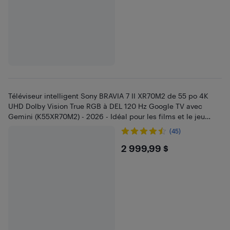
Téléviseur intelligent Sony BRAVIA 7 II XR70M2 de 55 po 4K
UHD Dolby Vision True RGB à DEL 120 Hz Google TV avec
Gemini (K55XR70M2) - 2026 - Idéal pour les films et le jeu
vidéo
(45)
$2999.99
2 999,99 $