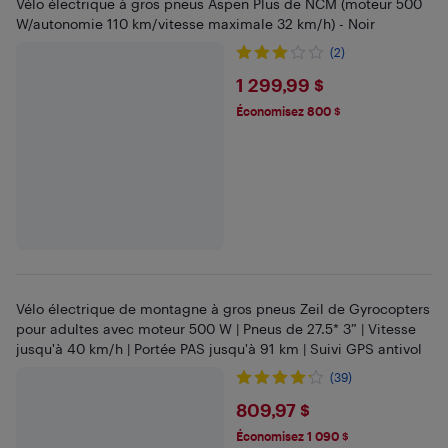
Vélo électrique à gros pneus Aspen Plus de NCM (moteur 500
W/autonomie 110 km/vitesse maximale 32 km/h) - Noir
(2)
$1299.99
1 299,99 $
Économisez 800 $
Vélo électrique de montagne à gros pneus Zeil de Gyrocopters
pour adultes avec moteur 500 W | Pneus de 27.5* 3” | Vitesse
jusqu'à 40 km/h | Portée PAS jusqu'à 91 km | Suivi GPS antivol
(39)
$809.97
809,97 $
Économisez 1 090 $