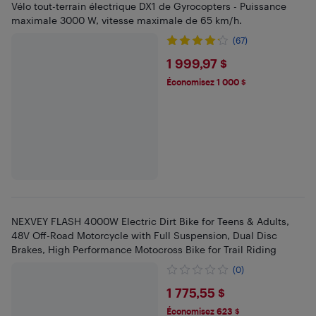
Vélo tout-terrain électrique DX1 de Gyrocopters - Puissance
maximale 3000 W, vitesse maximale de 65 km/h.
(67)
$1999.97
1 999,97 $
Économisez 1 000 $
NEXVEY FLASH 4000W Electric Dirt Bike for Teens & Adults,
48V Off-Road Motorcycle with Full Suspension, Dual Disc
Brakes, High Performance Motocross Bike for Trail Riding
(0)
$1775.55
1 775,55 $
Économisez 623 $