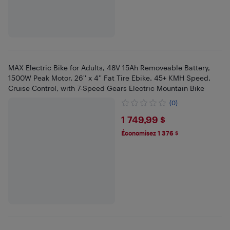
MAX Electric Bike for Adults, 48V 15Ah Removeable Battery,
1500W Peak Motor, 26'' x 4'' Fat Tire Ebike, 45+ KMH Speed,
Cruise Control, with 7-Speed Gears Electric Mountain Bike
(0)
$1749.99
1 749,99 $
Économisez 1 376 $