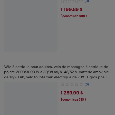
(0)
$1199.89
1 199,89 $
Économisez 800 $
Vélo électrique pour adultes, vélo de montagne électrique de
pointe 2000/3000 W à 30/38 mi/h, 48/52 V, batterie amovible
de 13/20 Ah, vélo tout-terrain électrique de 70/90, gros pneus
de 20 x 4 po
(0)
$1289.99
1 289,99 $
Économisez 710 $