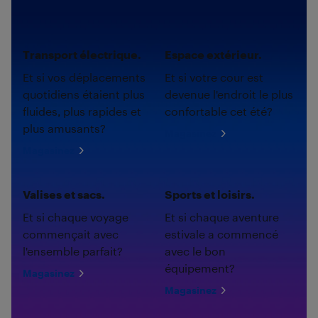
Transport électrique.
Espace extérieur.
Et si vos déplacements
Et si votre cour est
quotidiens étaient plus
devenue l'endroit le plus
fluides, plus rapides et
confortable cet été?
plus amusants?
Magasinez
Magasinez
Valises et sacs.
Sports et loisirs.
Et si chaque voyage
Et si chaque aventure
commençait avec
estivale a commencé
l'ensemble parfait?
avec le bon
équipement?
Magasinez
Magasinez