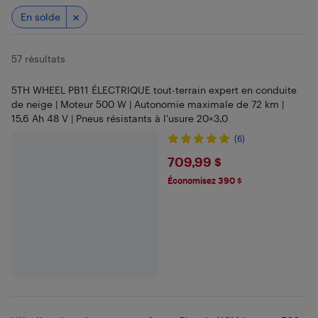
En solde
57 résultats
5TH WHEEL PB11 ÉLECTRIQUE tout-terrain expert en conduite
de neige | Moteur 500 W | Autonomie maximale de 72 km |
15,6 Ah 48 V | Pneus résistants à l'usure 20×3,0
(6)
$709.99
709,99 $
Économisez 390 $