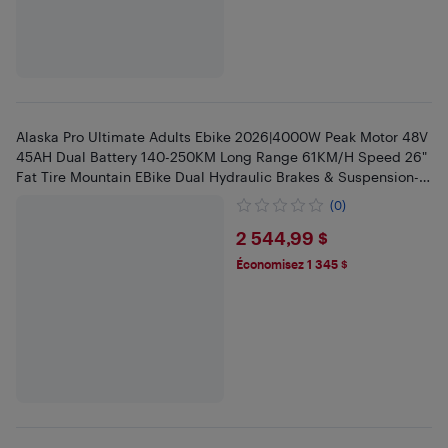
Alaska Pro Ultimate Adults Ebike 2026|4000W Peak Motor 48V
45AH Dual Battery 140-250KM Long Range 61KM/H Speed 26"
Fat Tire Mountain EBike Dual Hydraulic Brakes & Suspension-
Black
(0)
$2544.99
2 544,99 $
Économisez 1 345 $