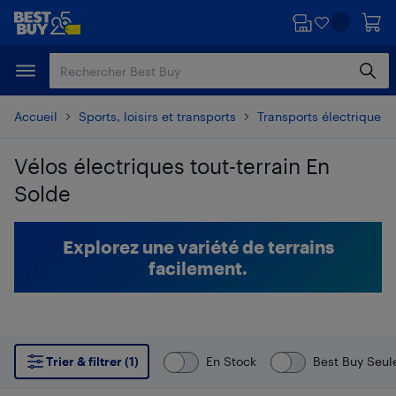
Passer
Passer
au
au
contenu
pied
principal
de
page
Accueil
Sports, loisirs et transports
Transports électriques
Vélos électriques tout-terrain En
Solde
Passer aux résultats
Explorez une variété de terrains
facilement.
Trier & filtrer (1)
En Stock
Best Buy Seu