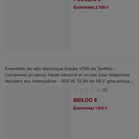
$1999.99
Économisez 2 700 $
Ensemble de vélo électrique Eskute V100 de TechGo –
Comprend un verrou haute sécurité et un sac pour téléphone
résistant aux intempéries – 500 W, 13 Ah de 48 V, gros pneus
4,0 po de 16 po – Noir
(0)
$889
889,00 $
Économisez 1 510 $