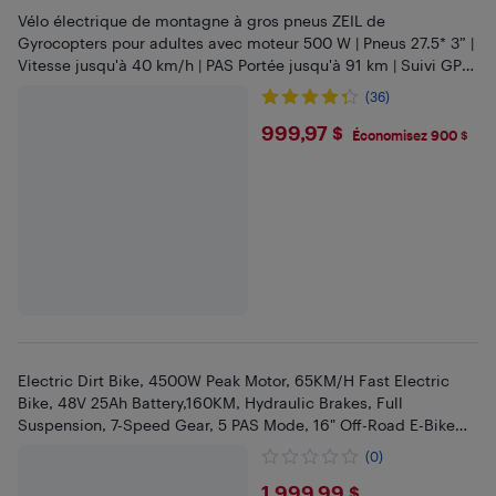
Vélo électrique de montagne à gros pneus ZEIL de
Gyrocopters pour adultes avec moteur 500 W | Pneus 27.5* 3” |
Vitesse jusqu'à 40 km/h | PAS Portée jusqu'à 91 km | Suivi GPS
antivol
(36)
$999.97
999,97 $
Économisez 900 $
Electric Dirt Bike, 4500W Peak Motor, 65KM/H Fast Electric
Bike, 48V 25Ah Battery,160KM, Hydraulic Brakes, Full
Suspension, 7-Speed Gear, 5 PAS Mode, 16" Off-Road E-Bike
for Adults
(0)
1 999,99 $