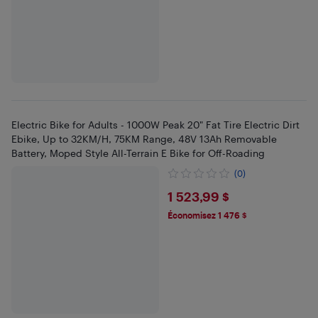
Electric Bike for Adults - 1000W Peak 20" Fat Tire Electric Dirt
Ebike, Up to 32KM/H, 75KM Range, 48V 13Ah Removable
Battery, Moped Style All-Terrain E Bike for Off-Roading
(0)
$1523.99
1 523,99 $
Économisez 1 476 $