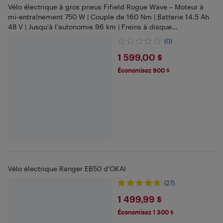
Vélo électrique à gros pneus Fifield Rogue Wave – Moteur à
mi-entraînement 750 W | Couple de 160 Nm | Batterie 14,5 Ah
48 V | Jusqu'à l'autonomie 96 km | Freins à disque
hydrauliques
(0)
$1599
1 599,00 $
Économisez 900 $
Vélo électrique Ranger EB50 d'OKAI
(27)
$1499.99
1 499,99 $
Économisez 1 300 $