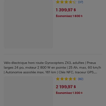
(37)
$1399.97
1 399,97 $
Économisez 1 600 $
Vélo électrique hors route Gyrocopters ZX3, adultes | Pneus
larges 24 po, moteur 2 800 W en pointe | 25 Ah, max. 60 km/h
| Autonomie assistée max. 161 km | Clés NFC, traceur GPS,
suspension intégrale
(82)
$2199.97
2 199,97 $
Économisez 1 300 $