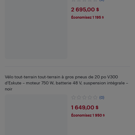
$2695
2 695,00 $
Économisez 1 195 $
Vélo tout-terrain tout-terrain à gros pneus de 20 po V300
d'Eskute – moteur 750 W, batterie 48 V, suspension intégrale –
noir
(0)
$1649
1 649,00 $
Économisez 1 950 $