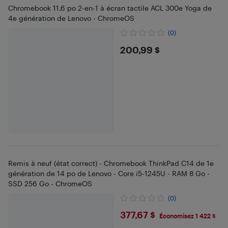
Chromebook 11,6 po 2-en-1 à écran tactile ACL 300e Yoga de
4e génération de Lenovo - ChromeOS
(0)
$200.99
200,99 $
Remis à neuf (état correct) - Chromebook ThinkPad C14 de 1e
génération de 14 po de Lenovo - Core i5-1245U - RAM 8 Go -
SSD 256 Go - ChromeOS
(0)
$377.67
377,67 $
Économisez 1 422 $