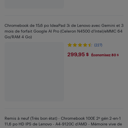
Chromebook de 15,6 po IdeaPad 3i de Lenovo avec Gemini et 3
mois de forfait Google AI Pro (Celeron N4500 d'Intel/eMMC 64
Go/RAM 4 Go)
(227)
$299.95
299,95 $
Économisez 80 $
Remis à neuf (Très bon état) - Chromebook 100E 2ᵉ gén 2-en-1
11,6 po HD IPS de Lenovo - A4-9120C d'AMD - Mémoire vive de