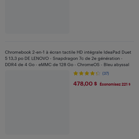
Chromebook 2-en-1 à écran tactile HD intégrale IdeaPad Duet
5 13,3 po DE LENOVO - Snapdragon 7c de 2e génération -
DDR4 de 4 Go - eMMC de 128 Go - ChromeOS - Bleu abyssal
(37)
$478
478,00 $
Économisez 221 $