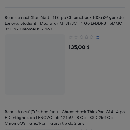
Remis à neuf (Bon état) - 11,6 po Chromebook 100e (2ᵉ gén) de
Lenovo, étudiant - MediaTek MT8173C - 4 Go LPDDR3 - eMMC
32 Go - ChromeOS - Noir
(0)
$135
135,00 $
Remis à neuf (Très bon état) - Chromebook ThinkPad C14 14 po
HD intégrale de LENOVO - i5-1245U - 8 Go - SSD 256 Go -
ChromeOS - Gris/Noir - Garantie de 2 ans