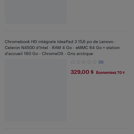
Chromebook HD intégrale IdeaPad 3 15,6 po de Lenovo -
Celeron N4500 d'Intel - RAM 4 Go - eMMC 64 Go + station
d'accueil 160 Go - ChromeOS - Gris arctique
(0)
$329
329,00 $
Économisez 70 $