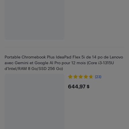
Portable Chromebook Plus IdeaPad Flex 5i de 14 po de Lenovo
avec Gemini et Google AI Pro pour 12 mois (Core i3-1315U
d'Intel/RAM 8 Go/SSD 256 Go)
(23)
$644.97
644,97 $