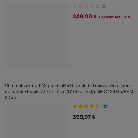
(0)
$349
349,00 $
Économisez 150 $
Chromebook de 12,2 po IdeaPad Flex 3i de Lenovo avec 3 mois
de forfait Google AI Pro - Bleu (N100 d'Intel/eMMC 128 Go/RAM
8 Go)
(32)
$399.97
399,97 $