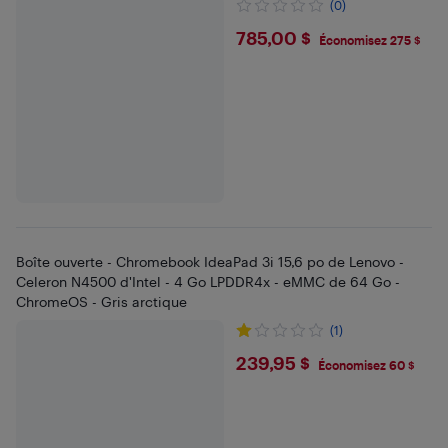
(0)
$785
785,00 $
Économisez 275 $
Boîte ouverte - Chromebook IdeaPad 3i 15,6 po de Lenovo -
Celeron N4500 d'Intel - 4 Go LPDDR4x - eMMC de 64 Go -
ChromeOS - Gris arctique
(1)
$239.95
239,95 $
Économisez 60 $