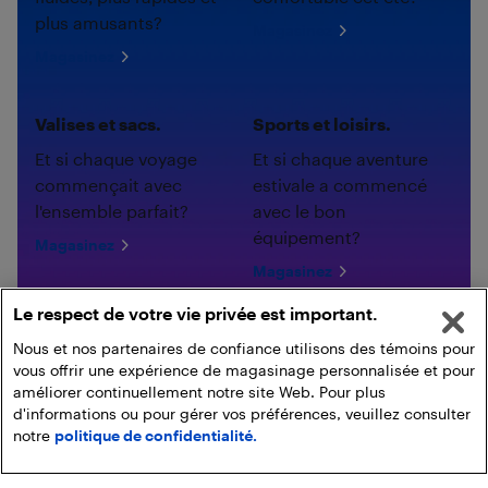
plus amusants?
Magasinez
Magasinez
Valises et sacs.
Sports et loisirs.
Et si chaque voyage
Et si chaque aventure
commençait avec
estivale a commencé
l'ensemble parfait?
avec le bon
équipement?
Magasinez
Magasinez
Le respect de votre vie privée est important.
Nous et nos partenaires de confiance utilisons des témoins pour
vous offrir une expérience de magasinage personnalisée et pour
améliorer continuellement notre site Web. Pour plus
d'informations ou pour gérer vos préférences, veuillez consulter
notre
politique de confidentialité.