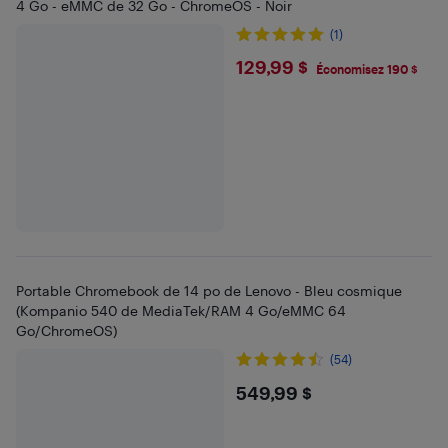
4 Go - eMMC de 32 Go - ChromeOS - Noir
(1)
$129.99
129,99 $
Économisez 190 $
Portable Chromebook de 14 po de Lenovo - Bleu cosmique
(Kompanio 540 de MediaTek/RAM 4 Go/eMMC 64
Go/ChromeOS)
(54)
$549.99
549,99 $