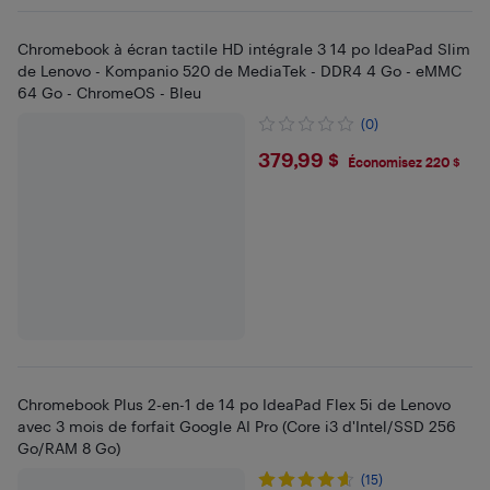
Chromebook à écran tactile HD intégrale 3 14 po IdeaPad Slim
de Lenovo - Kompanio 520 de MediaTek - DDR4 4 Go - eMMC
64 Go - ChromeOS - Bleu
(0)
$379.99
379,99 $
Économisez 220 $
Chromebook Plus 2-en-1 de 14 po IdeaPad Flex 5i de Lenovo
avec 3 mois de forfait Google AI Pro (Core i3 d'Intel/SSD 256
Go/RAM 8 Go)
(15)