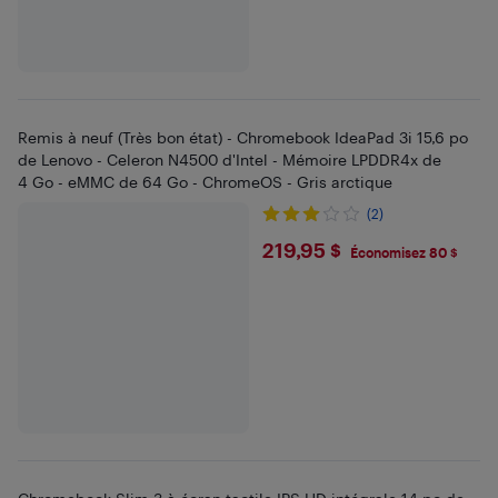
Remis à neuf (Très bon état) - Chromebook IdeaPad 3i 15,6 po
de Lenovo - Celeron N4500 d'Intel - Mémoire LPDDR4x de
4 Go - eMMC de 64 Go - ChromeOS - Gris arctique
(2)
$219.95
219,95 $
Économisez 80 $