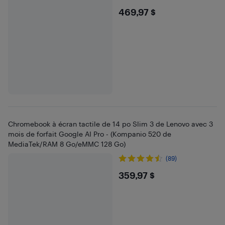
$469.97
469,97 $
Chromebook à écran tactile de 14 po Slim 3 de Lenovo avec 3
mois de forfait Google AI Pro - (Kompanio 520 de
MediaTek/RAM 8 Go/eMMC 128 Go)
(89)
$359.97
359,97 $