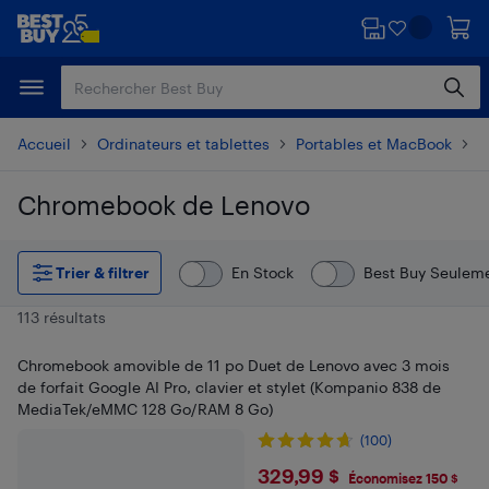
Passer
Passer
au
au
contenu
pied
principal
de
page
Accueil
Ordinateurs et tablettes
Portables et MacBook
C
Chromebook de Lenovo
Passer aux résultats
Trier & filtrer
En Stock
Best Buy Seulem
113 résultats
Chromebook amovible de 11 po Duet de Lenovo avec 3 mois
de forfait Google AI Pro, clavier et stylet (Kompanio 838 de
MediaTek/eMMC 128 Go/RAM 8 Go)
(100)
$329.99
329,99 $
Économisez 150 $