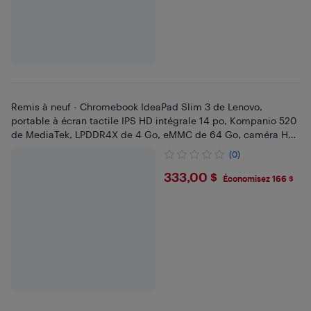
Remis à neuf - Chromebook IdeaPad Slim 3 de Lenovo,
portable à écran tactile IPS HD intégrale 14 po, Kompanio 520
de MediaTek, LPDDR4X de 4 Go, eMMC de 64 Go, caméra HD
Wi-Fi 6, ChromeOS, bleu abyssal
(0)
$333
333,00 $
Économisez 166 $