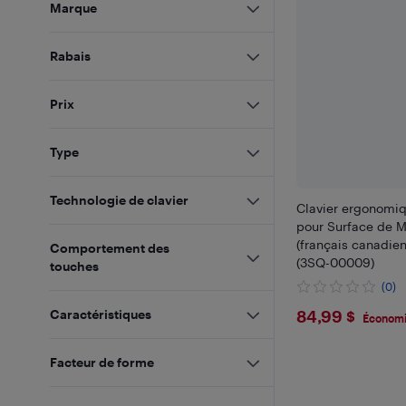
Marque
Rabais
Prix
Type
Technologie de clavier
Clavier ergonomiq
pour Surface de M
(français canadien
Comportement des
(3SQ-00009)
touches
(0)
$84.99
84,99 $
Caractéristiques
Économi
Facteur de forme