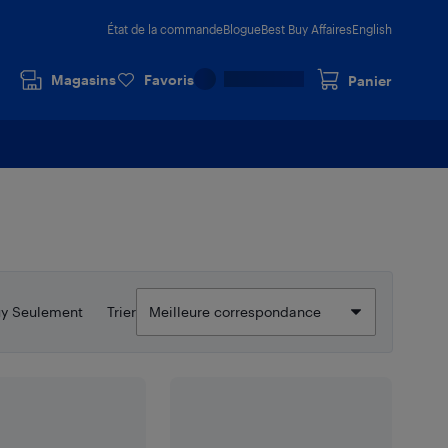
État de la commande
Blogue
Best Buy Affaires
English
Magasins
Favoris
Panier
uy Seulement
Trier