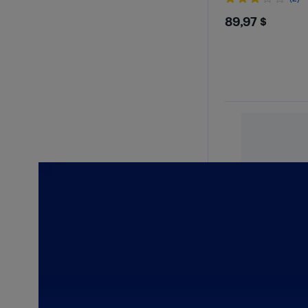
$89.97
89,97 $