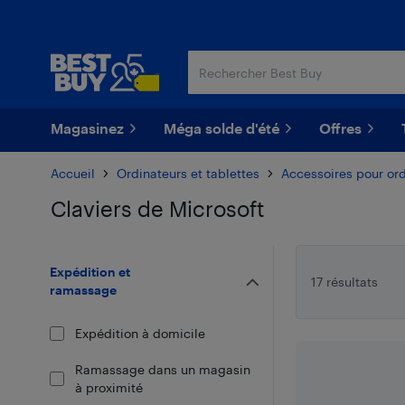
Passer
Passer
au
au
contenu
pied
principal
de
page
Magasinez
Méga solde d'été
Offres
Accueil
Ordinateurs et tablettes
Accessoires pour ord
Claviers de Microsoft
Passer aux résultats
Expédition et
17 résultats
ramassage
Expédition à domicile
Ramassage dans un magasin
à proximité