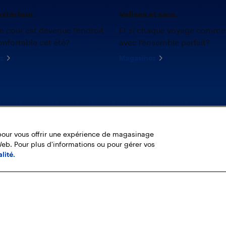
xtérieur.
Valises et sacs.
re cour est devenue l'endroit
Et si chaque voyage comme
onfortable cet été?
avec l'ensemble parfait?
z
Magasinez
pour vous offrir une expérience de magasinage
Web. Pour plus d'informations ou pour gérer vos
lité.