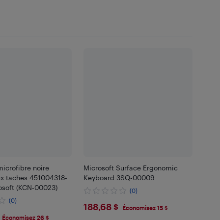
microfibre noire
Microsoft Surface Ergonomic
ux taches 451004318-
Keyboard 3SQ-00009
osoft (KCN-00023)
(0)
(0)
$188.68
188,68 $
Économisez 15 $
.99
Économisez 26 $