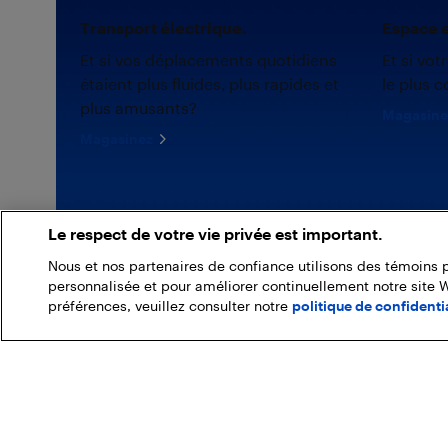
Transport électrique.
Espace e
Et si vos déplacements quotidiens
Et si vot
étaient plus fluides, plus rapides et
le plus c
plus amusants?
Magasine
Magasinez
Le respect de votre vie privée est important.
Nous et nos partenaires de confiance utilisons des témoins 
personnalisée et pour améliorer continuellement notre site 
préférences, veuillez consulter notre
politique de confidentia