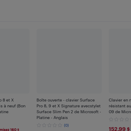
o 8 et X
Boîte ouverte - clavier Surface
Clavier en 
s à neuf (Bon
Pro 8, 9 et X Signature avecstylet
résistant a
atine
Surface Slim Pen 2 de Microsoft -
09 de Micr
Platine - Anglais
(0)
$152
152,99 $
misez 160 $