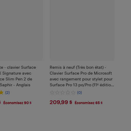
te - clavier Surface
Remis à neuf (Très bon état) -
 X Signature avec
Clavier Surface Pro de Microsoft
ace Slim Pen 2 de
avec rangement pour stylet pour
 Saphir - Anglais
Surface Pro 13 po/Pro (11ᵉ édition
Surface)/Pro 8/Pro 9 - Modèle
(2)
(0)
1864 - Noir
9
$209.99
$
209,99 $
Économisez 90 $
Économisez 65 $