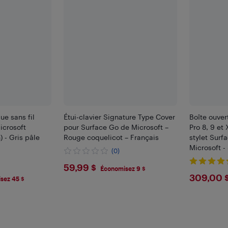
ue sans fil
Étui-clavier Signature Type Cover
Boîte ouver
icrosoft
pour Surface Go de Microsoft –
Pro 8, 9 et
) - Gris pâle
Rouge coquelicot – Français
stylet Surf
Microsoft -
(0)
$59.99
59,99 $
Économisez 9 $
$30
309,00 
sez 45 $