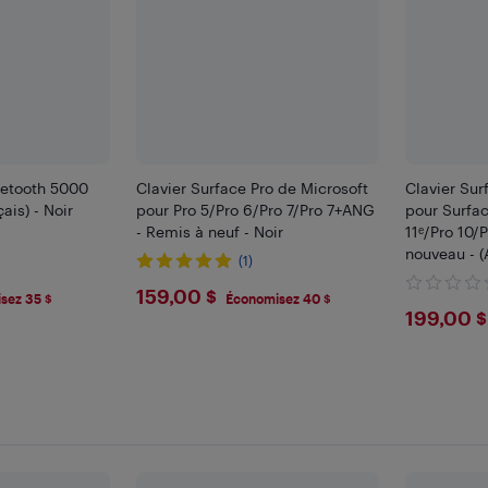
uetooth 5000
Clavier Surface Pro de Microsoft
Clavier Sur
ais) - Noir
pour Pro 5/Pro 6/Pro 7/Pro 7+ANG
pour Surfac
- Remis à neuf - Noir
11ᵉ/Pro 10/P
nouveau - (
(1)
canadien)
$159
159,00 $
sez 35 $
Économisez 40 $
$199
199,00 $