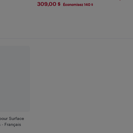
$309
309,00 $
Économisez 140 $
 pour Surface
s - Français