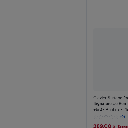
Clavier Surface Pr
Signature de Remi
état) - Anglais - Pl
(0)
$289
289,00 $
Écono