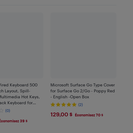
Wired Keyboard 500
Microsoft Surface Go Type Cover
ch Layout, Spill-
for Surface Go 2/Go - Poppy Red
Multimedia Hot Keys,
- English -Open Box
lack Keyboard for
(2)
C
(0)
$129
129,00 $
Économisez 70 $
99
Économisez 39 $