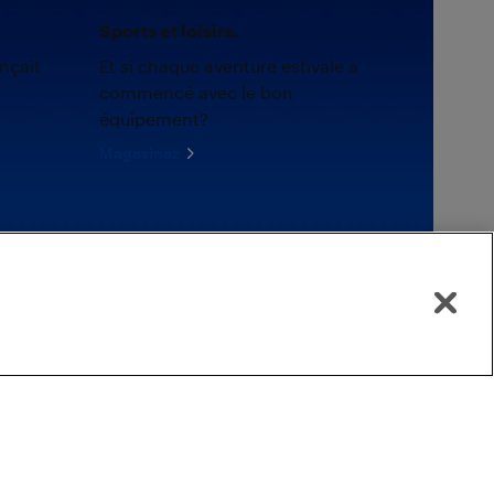
Sports et loisirs.
nçait
Et si chaque aventure estivale a
commencé avec le bon
équipement?
Magasinez