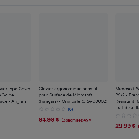
avier type Cover
Clavier ergonomique sans fil
Microsoft 
2/Go de
pour Surface de Microsoft
PS/2 - Fren
lace - Anglais
(français) - Gris pâle (3RA-00002)
Resistant, 
Full-Size B
(0)
Windows P
$84.99
84,99 $
Économisez 45 $
$29.
29,99 $