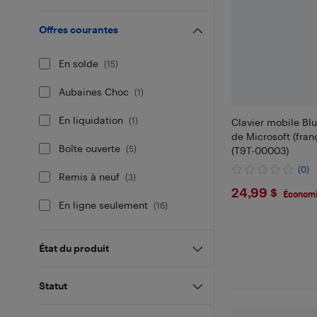
Offres courantes
En solde
(
15
)
Aubaines Choc
(
1
)
En liquidation
(
1
)
Clavier mobile Bl
de Microsoft (franç
Boîte ouverte
(
5
)
(T9T-00003)
(0)
Remis à neuf
(
3
)
$24.99
24,99 $
Économi
En ligne seulement
(
16
)
État du produit
Statut