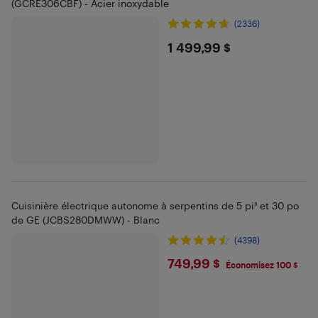
(GCRE306CBF) - Acier inoxydable
(2336)
$1499.99
1 499,99 $
Cuisinière électrique autonome à serpentins de 5 pi³ et 30 po
de GE (JCBS280DMWW) - Blanc
(4398)
$749.99
749,99 $
Économisez 100 $