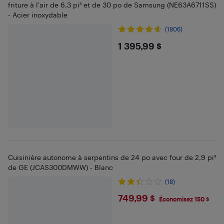
friture à l'air de 6,3 pi³ et de 30 po de Samsung (NE63A6711SS)
- Acier inoxydable
(1806)
$1395.99
1 395,99 $
Cuisinière autonome à serpentins de 24 po avec four de 2,9 pi³
de GE (JCAS300DMWW) - Blanc
(18)
$749.99
749,99 $
Économisez 150 $