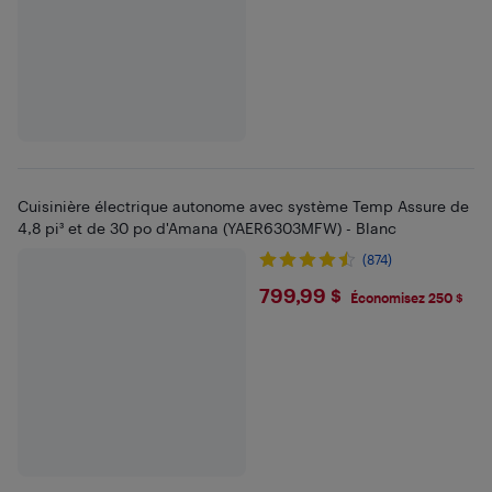
Cuisinière électrique autonome avec système Temp Assure de
4,8 pi³ et de 30 po d'Amana (YAER6303MFW) - Blanc
(874)
$799.99
799,99 $
Économisez 250 $