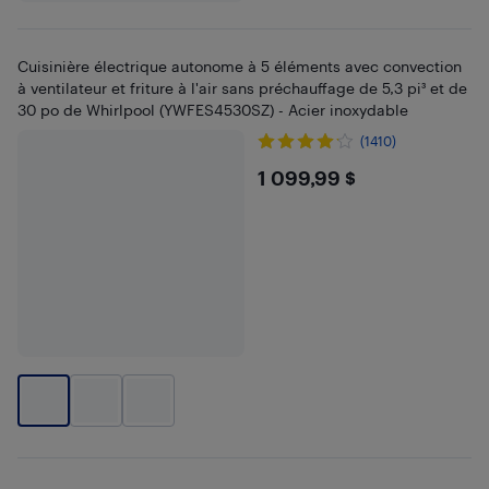
Cuisinière électrique autonome à 5 éléments avec convection
à ventilateur et friture à l'air sans préchauffage de 5,3 pi³ et de
30 po de Whirlpool (YWFES4530SZ) - Acier inoxydable
(1410)
$1099.99
1 099,99 $