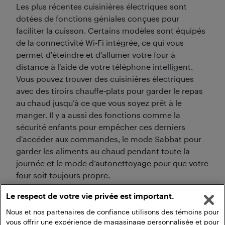
Les plus récentes cuisinières électriques sont
dotées de fonctions géniales conçues pour
faciliter la cuisson. Certains modèles sont équipés
de la connectivité Wi-Fi intégrée, ce qui vous
permet d’éteindre et d’allumer votre four à
distance à l’aide de votre téléphone intelligent.
Vous pouvez trouver des cuisinières électriques
avec des tiroirs chauffe-plats pour garder le repas
au chaud jusqu’à ce que vous soyez prêt à le
manger. Il y a aussi des fonctions comme la
sécurité enfants pour empêcher ces derniers
d’accéder aux commandes, le mode Sabbat pour
garder les aliments au chaud pendant toute la
journée et le mode d’autonettoyage pour que votre
four soit toujours propre.
Le respect de votre vie privée est important.
Nous et nos partenaires de confiance utilisons des témoins pour
vous offrir une expérience de magasinage personnalisée et pour