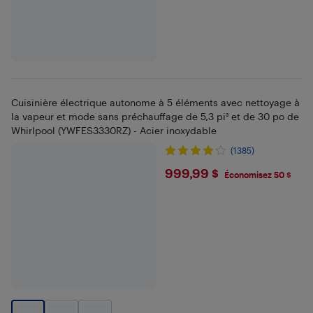
Cuisinière électrique autonome à 5 éléments avec nettoyage à
la vapeur et mode sans préchauffage de 5,3 pi³ et de 30 po de
Whirlpool (YWFES3330RZ) - Acier inoxydable
(1385)
$999.99
999,99 $
Économisez 50 $