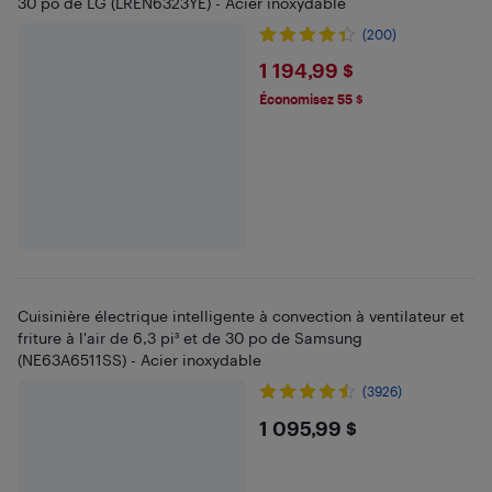
30 po de LG (LREN6323YE) - Acier inoxydable
(200)
$1194.99
1 194,99 $
Économisez 55 $
Cuisinière électrique intelligente à convection à ventilateur et
friture à l'air de 6,3 pi³ et de 30 po de Samsung
(NE63A6511SS) - Acier inoxydable
(3926)
$1095.99
1 095,99 $