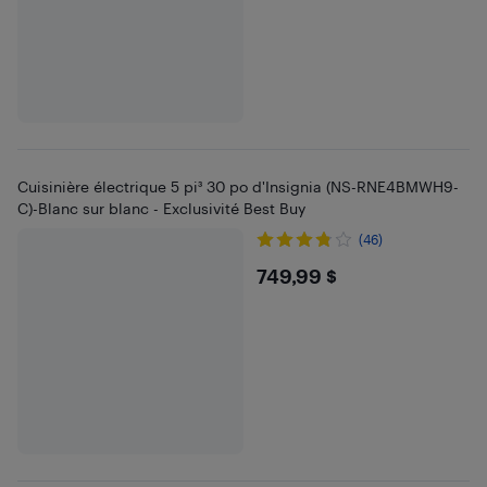
Cuisinière électrique 5 pi³ 30 po d'Insignia (NS-RNE4BMWH9-
C)-Blanc sur blanc - Exclusivité Best Buy
(46)
$749.99
749,99 $