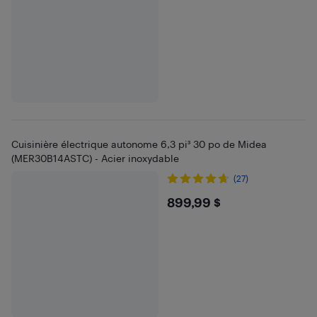
Cuisinière électrique autonome 6,3 pi³ 30 po de Midea
(MER30B14ASTC) - Acier inoxydable
(27)
$899.99
899,99 $