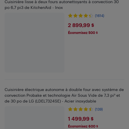
Cuisinière lisse à deux fours autonettoyants à convection 30
po 6,7 pi3 de KitchenAid - Inox
(1614)
$2899.99
2 899,99 $
Économisez 500 $
Cuisinière électrique autonome à double four avec système de
convection Probake et technologie Air Sous Vide de 7,3 pi³ et
de 30 po de LG (LDEL7324SE) - Acier inoxydable
(139)
$1499.99
1 499,99 $
Économisez 600 $