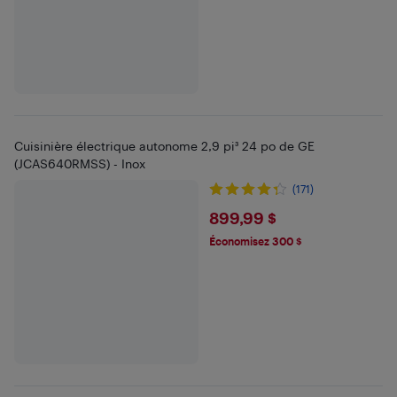
Cuisinière électrique autonome 2,9 pi³ 24 po de GE
(JCAS640RMSS) - Inox
(171)
$899.99
899,99 $
Économisez 300 $