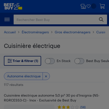
Passer
Passer
au
au
contenu
pied
principal
de
page
Accueil
Électroménagers
Gros électroménagers
Cuisiniè
Cuisinière électrique
Passer aux résultats
Trier & filtrer (1)
En Stock
Best Buy Seu
Autonome électrique
117 résultats
Cuisinière électrique autonome 5,0 pi³ 30 po d'Insignia (NS-
RGRCESS3-C) - Inox - Exclusivité de Best Buy
(58)