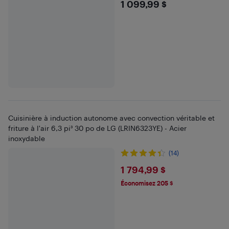
$1099.99
1 099,99 $
Cuisinière à induction autonome avec convection véritable et
friture à l'air 6,3 pi³ 30 po de LG (LRIN6323YE) - Acier
inoxydable
(14)
$1794.99
1 794,99 $
Économisez 205 $