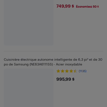
$749.99
749,99 $
Économisez 50 $
Cuisinière électrique autonome intelligente de 6,3 pi³ et de 30
po de Samsung (NE63A6111SS) - Acier inoxydable
(1135)
$995.99
995,99 $