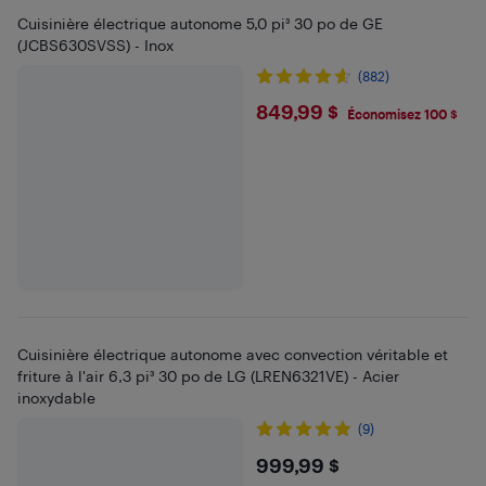
Cuisinière électrique autonome 5,0 pi³ 30 po de GE
(JCBS630SVSS) - Inox
(882)
$849.99
849,99 $
Économisez 100 $
Cuisinière électrique autonome avec convection véritable et
friture à l'air 6,3 pi³ 30 po de LG (LREN6321VE) - Acier
inoxydable
(9)
$999.99
999,99 $