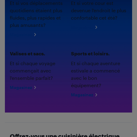
Et si vos déplacements
Et si votre cour est
quotidiens étaient plus
devenue l'endroit le plus
fluides, plus rapides et
confortable cet été?
plus amusants?
Magasinez
Magasinez
Valises et sacs.
Sports et loisirs.
Et si chaque voyage
Et si chaque aventure
commençait avec
estivale a commencé
l'ensemble parfait?
avec le bon
équipement?
Magasinez
Magasinez
Offrez-vous une cuisinière électrique