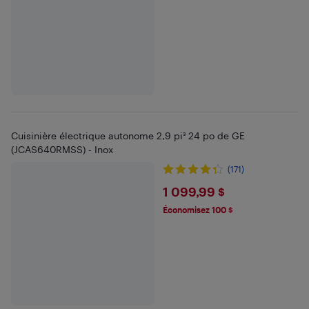
Cuisinière électrique autonome 2,9 pi³ 24 po de GE
(JCAS640RMSS) - Inox
(171)
$1099.99
1 099,99 $
Économisez 100 $