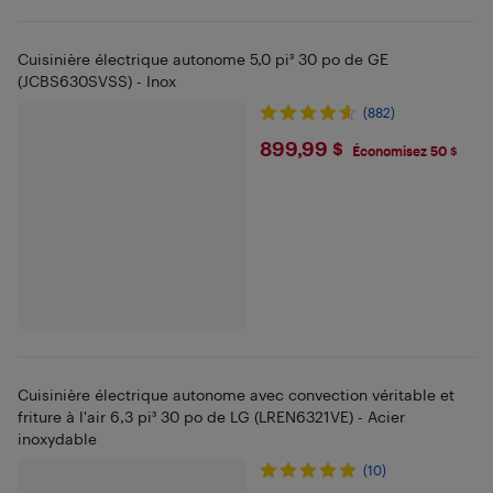
Cuisinière électrique autonome 5,0 pi³ 30 po de GE
(JCBS630SVSS) - Inox
(882)
$899.99
899,99 $
Économisez 50 $
Cuisinière électrique autonome avec convection véritable et
friture à l'air 6,3 pi³ 30 po de LG (LREN6321VE) - Acier
inoxydable
(10)