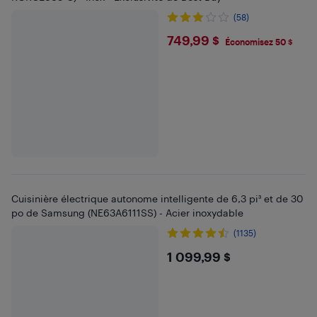
(58)
$749.99
749,99 $
Économisez 50 $
Cuisinière électrique autonome intelligente de 6,3 pi³ et de 30
po de Samsung (NE63A6111SS) - Acier inoxydable
(1135)
$1099.99
1 099,99 $