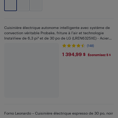
Cuisinière électrique autonome intelligente avec système de
convection véritable Probake, friture à l'air et technologie
InstaView de 6,3 pi³ et de 30 po de LG (LREN6325XE) - Acier
inoxydable
(148)
$1394.99
1 394,99 $
Économisez 5 $
Forno Leonardo – Cuisinière électrique espresso de 30 po, noir