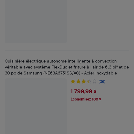
Cuisinière électrique autonome intelligente à convection
véritable avec système FlexDuo et friture à l'air de 6,3 pi³ et de
30 po de Samsung (NE63A6751SS/AC) - Acier inoxydable
(36)
$1799.99
1 799,99 $
Économisez 100 $