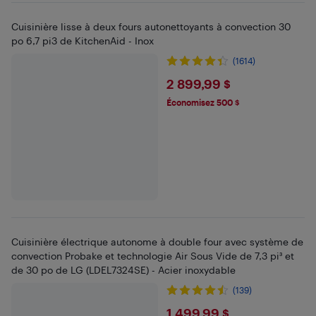
Cuisinière lisse à deux fours autonettoyants à convection 30
po 6,7 pi3 de KitchenAid - Inox
(1614)
$2899.99
2 899,99 $
Économisez 500 $
Cuisinière électrique autonome à double four avec système de
convection Probake et technologie Air Sous Vide de 7,3 pi³ et
de 30 po de LG (LDEL7324SE) - Acier inoxydable
(139)
$1499.99
1 499,99 $