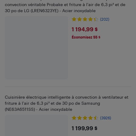
convection véritable Probake et friture à l'air de 6,3 pi³ et de
30 po de LG (LREN6323YE) - Acier inoxydable
(202)
$1194.99
1 194,99 $
Économisez 55 $
Cuisinière électrique intelligente à convection à ventilateur et
friture à l'air de 6,3 pi³ et de 30 po de Samsung
(NE63A6511SS) - Acier inoxydable
(3926)
$1199.99
1 199,99 $