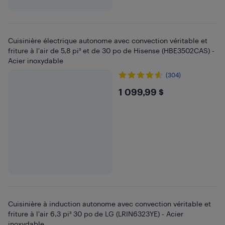
Cuisinière électrique autonome avec convection véritable et
friture à l'air de 5,8 pi³ et de 30 po de Hisense (HBE3502CAS) -
Acier inoxydable
(304)
$1099.99
1 099,99 $
Cuisinière à induction autonome avec convection véritable et
friture à l'air 6,3 pi³ 30 po de LG (LRIN6323YE) - Acier
inoxydable