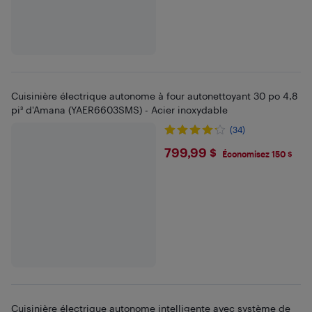
Cuisinière électrique autonome à four autonettoyant 30 po 4,8
pi³ d'Amana (YAER6603SMS) - Acier inoxydable
(34)
$799.99
799,99 $
Économisez 150 $
Cuisinière électrique autonome intelligente avec système de