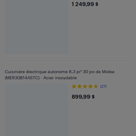
$1249.99
1 249,99 $
Cuisinière électrique autonome 6,3 pi³ 30 po de Midea
(MER30B14ASTC) - Acier inoxydable
(27)
$899.99
899,99 $