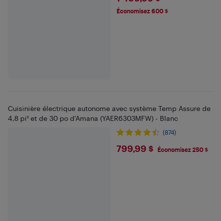
Économisez 600 $
Cuisinière électrique autonome avec système Temp Assure de
4,8 pi³ et de 30 po d'Amana (YAER6303MFW) - Blanc
(874)
$799.99
799,99 $
Économisez 250 $