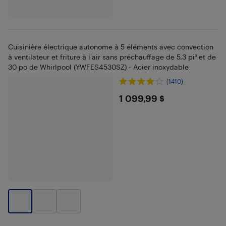
Cuisinière électrique autonome à 5 éléments avec convection
à ventilateur et friture à l'air sans préchauffage de 5,3 pi³ et de
30 po de Whirlpool (YWFES4530SZ) - Acier inoxydable
(1410)
$1099.99
1 099,99 $