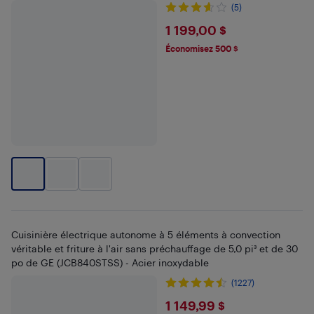
(5)
$1199
1 199,00 $
Économisez 500 $
Cuisinière électrique autonome à 5 éléments à convection
véritable et friture à l'air sans préchauffage de 5,0 pi³ et de 30
po de GE (JCB840STSS) - Acier inoxydable
(1227)
$1149.99
1 149,99 $