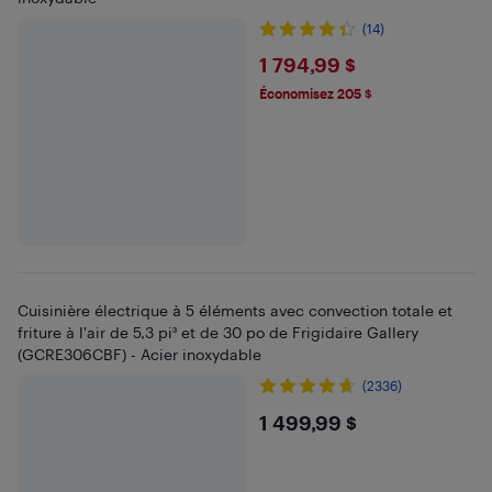
(14)
$1794.99
1 794,99 $
Économisez 205 $
Cuisinière électrique à 5 éléments avec convection totale et
friture à l'air de 5,3 pi³ et de 30 po de Frigidaire Gallery
(GCRE306CBF) - Acier inoxydable
(2336)
$1499.99
1 499,99 $