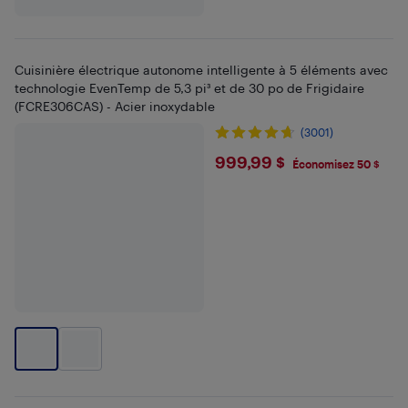
Cuisinière électrique autonome intelligente à 5 éléments avec
technologie EvenTemp de 5,3 pi³ et de 30 po de Frigidaire
(FCRE306CAS) - Acier inoxydable
(3001)
$999.99
999,99 $
Économisez 50 $