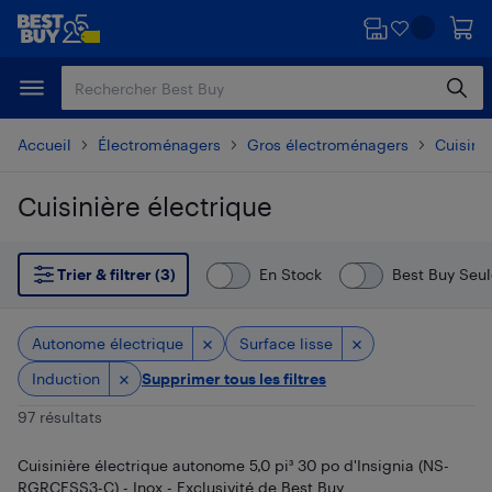
Passer
Passer
au
au
contenu
pied
principal
de
page
Accueil
Électroménagers
Gros électroménagers
Cuisiniè
Cuisinière électrique
Passer aux résultats
Trier & filtrer (3)
En Stock
Best Buy Seu
Autonome électrique
Surface lisse
Induction
Supprimer tous les filtres
97 résultats
Cuisinière électrique autonome 5,0 pi³ 30 po d'Insignia (NS-
RGRCESS3-C) - Inox - Exclusivité de Best Buy