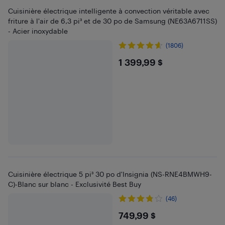
Cuisinière électrique intelligente à convection véritable avec
friture à l'air de 6,3 pi³ et de 30 po de Samsung (NE63A6711SS)
- Acier inoxydable
(1806)
$1399.99
1 399,99 $
Cuisinière électrique 5 pi³ 30 po d'Insignia (NS-RNE4BMWH9-
C)-Blanc sur blanc - Exclusivité Best Buy
(46)
$749.99
749,99 $