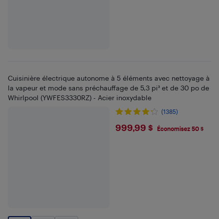
Cuisinière électrique autonome à 5 éléments avec nettoyage à
la vapeur et mode sans préchauffage de 5,3 pi³ et de 30 po de
Whirlpool (YWFES3330RZ) - Acier inoxydable
(1385)
$999.99
999,99 $
Économisez 50 $