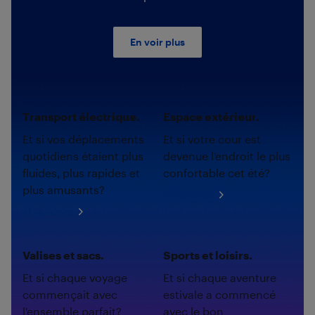
En voir plus
Transport électrique.
Espace extérieur.
Et si vos déplacements
Et si votre cour est
quotidiens étaient plus
devenue l'endroit le plus
fluides, plus rapides et
confortable cet été?
plus amusants?
Magasinez
Magasinez
Valises et sacs.
Sports et loisirs.
Et si chaque voyage
Et si chaque aventure
commençait avec
estivale a commencé
l'ensemble parfait?
avec le bon