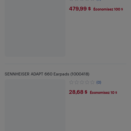
$479.99
479,99 $
Économisez 100 $
SENNHEISER ADAPT 660 Earpads (1000418)
(0)
$28.68
28,68 $
Économisez 10 $