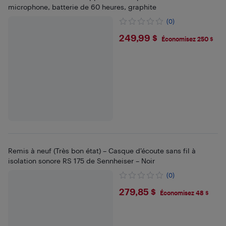
microphone, batterie de 60 heures, graphite
(0)
$249.99
249,99 $
Économisez 250 $
Remis à neuf (Très bon état) – Casque d’écoute sans fil à
isolation sonore RS 175 de Sennheiser – Noir
(0)
$279.85
279,85 $
Économisez 48 $