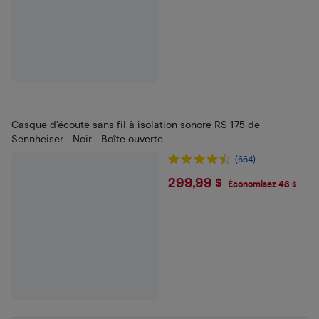
Casque d’écoute sans fil à isolation sonore RS 175 de
Sennheiser - Noir - Boîte ouverte
(664)
$299.99
299,99 $
Économisez 48 $