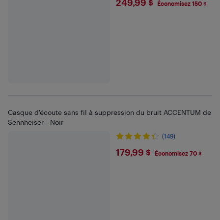
$249.99
249,99 $
Économisez 150 $
Casque d'écoute sans fil à suppression du bruit ACCENTUM de
Sennheiser - Noir
(149)
$179.99
179,99 $
Économisez 70 $