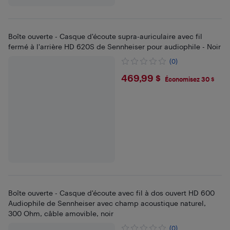
Boîte ouverte - Casque d'écoute supra-auriculaire avec fil
fermé à l'arrière HD 620S de Sennheiser pour audiophile - Noir
(0)
$469.99
469,99 $
Économisez 30 $
Boîte ouverte - Casque d'écoute avec fil à dos ouvert HD 600
Audiophile de Sennheiser avec champ acoustique naturel,
300 Ohm, câble amovible, noir
(0)