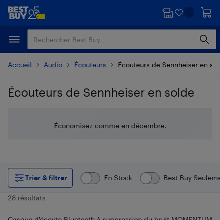
Passer
Passer
au
au
contenu
pied
principal
de
page
Accueil
Audio
Écouteurs
Écouteurs de Sennheiser en so
Écouteurs de Sennheiser en solde
Passer aux résultats
Économisez comme en décembre.
Trier & filtrer
En Stock
Best Buy Seulem
28 résultats
Casque d'écoute Bluetooth à suppression du bruit MOMENTUM