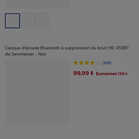
Casque d'écoute Bluetooth à suppression du bruit HD 450BT
de Sennheiser - Noir
(438)
$99.99
99,99 $
Économisez 130 $