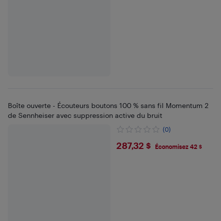
Boîte ouverte - Écouteurs boutons 100 % sans fil Momentum 2
de Sennheiser avec suppression active du bruit
(0)
$287.32
287,32 $
Économisez 42 $