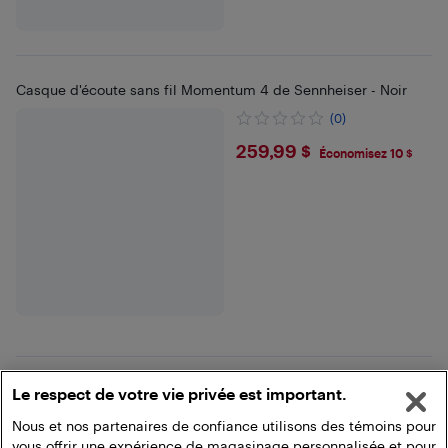
Casque d'écoute sans fil Momentum 4 de Sennheiser - Noir
(0)
$259.99
259,99 $
Économisez 10 $
Le respect de votre vie privée est important.
Voir plus
Nous et nos partenaires de confiance utilisons des témoins pour
vous offrir une expérience de magasinage personnalisée et pour