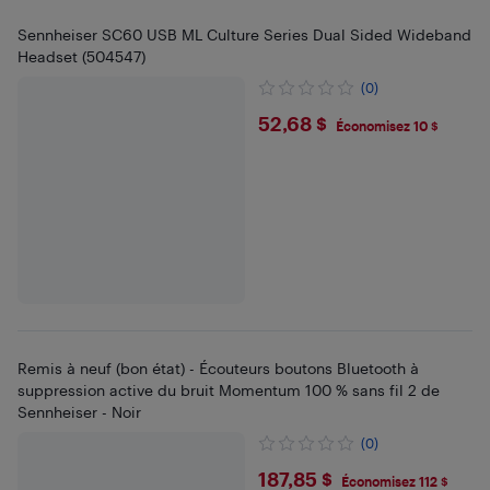
Sennheiser SC60 USB ML Culture Series Dual Sided Wideband
Headset (504547)
(0)
$52.68
52,68 $
Économisez 10 $
Remis à neuf (bon état) - Écouteurs boutons Bluetooth à
suppression active du bruit Momentum 100 % sans fil 2 de
Sennheiser - Noir
(0)
$187.85
187,85 $
Économisez 112 $