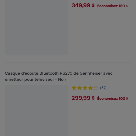
$349.99
349,99 $
Économisez 150 $
Casque d'écoute Bluetooth RS275 de Sennheiser avec
émetteur pour téléviseur - Noir
(57)
$299.99
299,99 $
Économisez 100 $