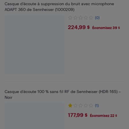
Casque d’écoute à suppression du bruit avec microphone
ADAPT 360 de Sennheiser (1000209)
(0)
$224.99
224,99 $
Économisez 39 $
Casque d'écoute 100 % sans fil RF de Sennheiser (HDR-165) –
Noir
(1)
$177.99
177,99 $
Économisez 22 $