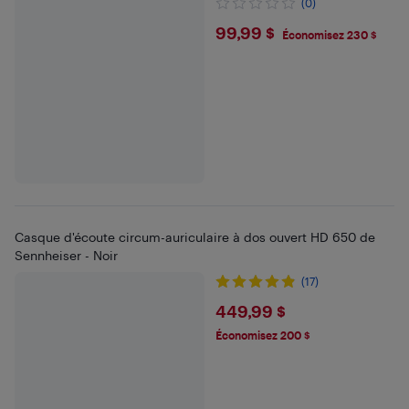
(0)
$99.99
99,99 $
Économisez 230 $
Casque d'écoute circum-auriculaire à dos ouvert HD 650 de
Sennheiser - Noir
(17)
$449.99
449,99 $
Économisez 200 $