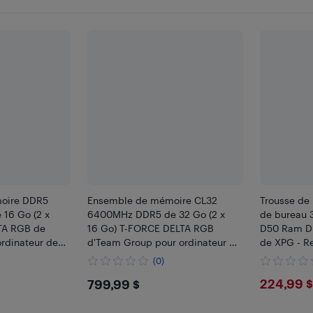
oire DDR5
Ensemble de mémoire CL32
Trousse de
16 Go (2 x
6400MHz DDR5 de 32 Go (2 x
de bureau
LTA RGB de
16 Go) T-FORCE DELTA RGB
D50 Ram DD
rdinateur de
d'Team Group pour ordinateur de
de XPG - Re
vive de jeu
bureau
(0)
e, PC5-48000,
$799.99
$224
224,99 $
799,99 $
es