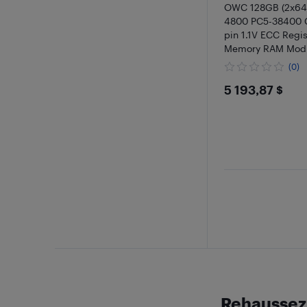
OWC 128GB (2x6
4800 PC5-38400 
pin 1.1V ECC Reg
Memory RAM Mod
Kit Compatible wi
(0)
P7 PX
$5193.8
5 193,87 $
Rehaussez 