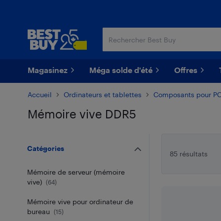
Passer
Passer
au
au
contenu
pied
principal
de
page
Magasinez
Méga solde d'été
Offres
Accueil
Ordinateurs et tablettes
Composants pour P
Mémoire vive DDR5
Passer aux résultats
Catégories
85 résultats
Mémoire de serveur (mémoire
vive)
(
64
)
Mémoire vive pour ordinateur de
bureau
(
15
)