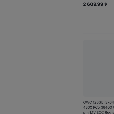
$2609.
2 609,99 $
Z94 R283-Z95
OWC 128GB (2x6
4800 PC5-38400 
pin 1.1V ECC Reg