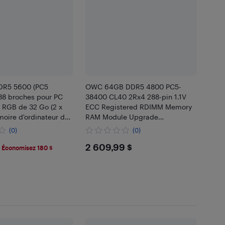
DR5 5600 (PC5
OWC 64GB DDR5 4800 PC5-
88 broches pour PC
38400 CL40 2Rx4 288-pin 1.1V
 RGB de 32 Go (2 x
ECC Registered RDIMM Memory
oire d'ordinateur de
RAM Module Upgrade
emis à neuf (bon état)
Compatible with Dell PowerEdge
(0)
(0)
HS5610 HS5620
.99
$2609.99
2 609,99 $
Économisez 180 $