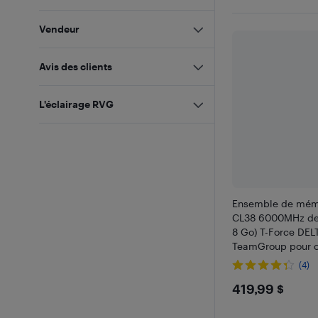
Vendeur
Avis des clients
L'éclairage RVG
Ensemble de mém
CL38 6000MHz de 
8 Go) T-Force DE
TeamGroup pour o
bureau – Mémoire 
(4)
haute performanc
$419.99
419,99 $
DIMM à 288 broch