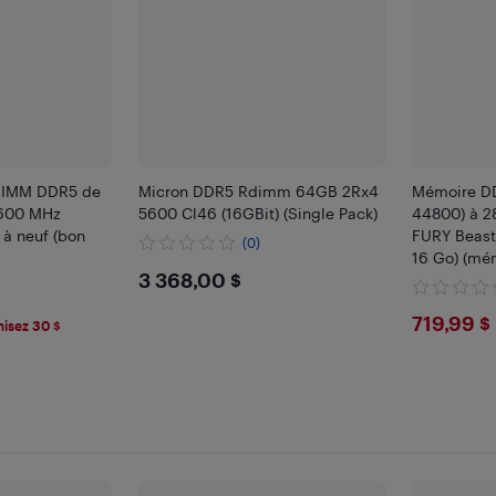
DIMM DDR5 de
Micron DDR5 Rdimm 64GB 2Rx4
Mémoire D
5600 MHz
5600 Cl46 (16GBit) (Single Pack)
44800) à 2
 à neuf (bon
FURY Beast
(0)
16 Go) (mém
$3368
3 368,00 $
bureau) - R
$719
719,99 $
isez 30 $