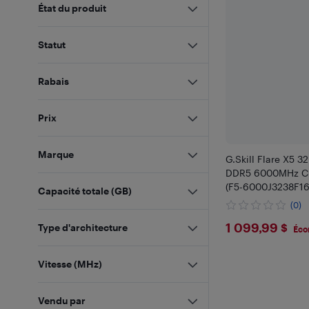
État du produit
Statut
Rabais
Prix
Marque
G.Skill Flare X5 32
DDR5 6000MHz CL
(F5-6000J3238F1
Capacité totale (GB)
(0)
$1099.9
1 099,99 $
Type d'architecture
Éco
Vitesse (MHz)
Vendu par