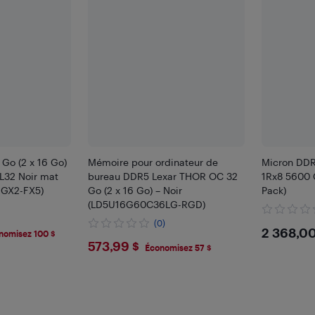
 Go (2 x 16 Go)
Mémoire pour ordinateur de
Micron DD
32 Noir mat
bureau DDR5 Lexar THOR OC 32
1Rx8 5600 C
6GX2-FX5)
Go (2 x 16 Go) – Noir
Pack)
(LD5U16G60C36LG-RGD)
(0)
9
$236
2 368,00
nomisez 100 $
$573.99
573,99 $
Économisez 57 $