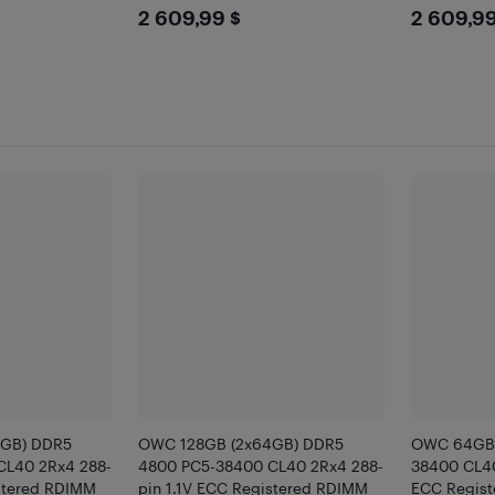
99
$2609.99
$260
2 609,99 $
2 609,99
4GB) DDR5
OWC 128GB (2x64GB) DDR5
OWC 64GB 
CL40 2Rx4 288-
4800 PC5-38400 CL40 2Rx4 288-
38400 CL40
istered RDIMM
pin 1.1V ECC Registered RDIMM
ECC Regis