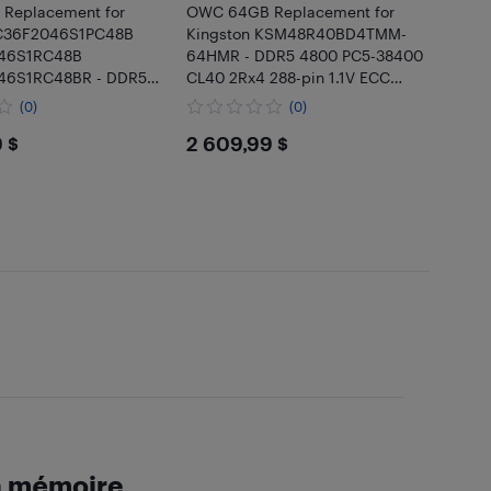
Replacement for
OWC 64GB Replacement for
C36F2046S1PC48B
Kingston KSM48R40BD4TMM-
46S1RC48B
64HMR - DDR5 4800 PC5-38400
6S1RC48BR - DDR5
CL40 2Rx4 288-pin 1.1V ECC
38400 CL40 2Rx4 288-
Registered RDIMM Memory RAM
(0)
(0)
CC Registered RDIMM
Module Upgrade
9.99
$2609.99
 $
2 609,99 $
M Module Upgrade
la mémoire