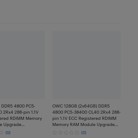
DDR5 4800 PC5-
OWC 128GB (2x64GB) DDR5
 2Rx4 288-pin 1.1V
4800 PC5-38400 CL40 2Rx4 288-
tered RDIMM Memory
pin 1.1V ECC Registered RDIMM
e Upgrade
Memory RAM Module Upgrade
 with Dell PowerEdge
Kit Compatible with Dell
(0)
(0)
0 R7615 R7625
PowerEdge R660XS R760XS