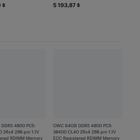
9.99
$5193.87
 $
5 193,87 $
DDR5 4800 PC5-
OWC 64GB DDR5 4800 PC5-
 2Rx4 288-pin 1.1V
38400 CL40 2Rx4 288-pin 1.1V
tered RDIMM Memory
ECC Registered RDIMM Memory