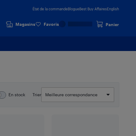
État de la commande
Blogue
Best Buy Affaires
English
Magasins
Favoris
Panier
En stock
Trier