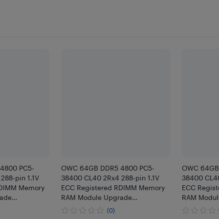
4800 PC5-
OWC 64GB DDR5 4800 PC5-
OWC 64GB 
288-pin 1.1V
38400 CL40 2Rx4 288-pin 1.1V
38400 CL40
RDIMM Memory
ECC Registered RDIMM Memory
ECC Regis
ade
RAM Module Upgrade
RAM Modul
Gigabyte R283-
Compatible with ThinkStation P5
Compatible
(0)
3-Z93 R283-
R6625 R76