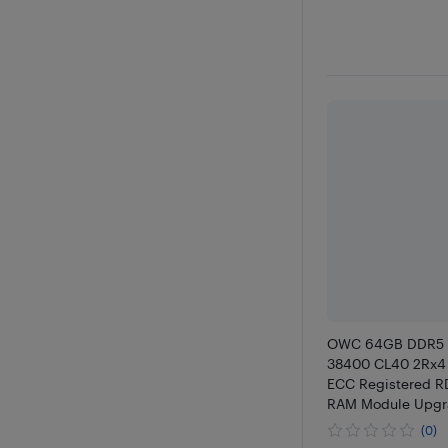
OWC 64GB DDR5 
38400 CL40 2Rx4 
ECC Registered 
RAM Module Upgr
Compatible with 
(0)
Z91 R283-Z92 R28