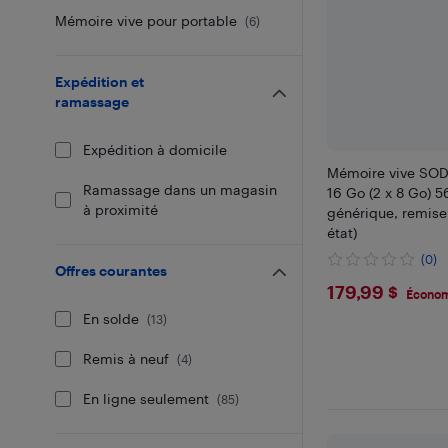
Mémoire vive pour portable
(
6
)
Expédition et
ramassage
Expédition à domicile
Mémoire vive SO
Ramassage dans un magasin
16 Go (2 x 8 Go) 
à proximité
générique, remise
état)
(0)
Offres courantes
$179.99
179,99 $
Économ
En solde
(
13
)
Remis à neuf
(
4
)
En ligne seulement
(
85
)