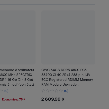
 mémoire d'ordinateur
OWC 64GB DDR5 4800 PC5-
 3600 MHz SPECTRIX
38400 CL40 2Rx4 288-pin 1.1V
R4 16 Go (2 x 8 Go)
ECC Registered RDIMM Memory
mis à neuf (bon état)
RAM Module Upgrade
Compatible with Gigabyte R283-
(0)
(0)
Z96 R283-Z97 R283-ZF0 R283-
.99
$2609.99
2 609,99 $
ZF1 S453-Z30
Économisez 75 $