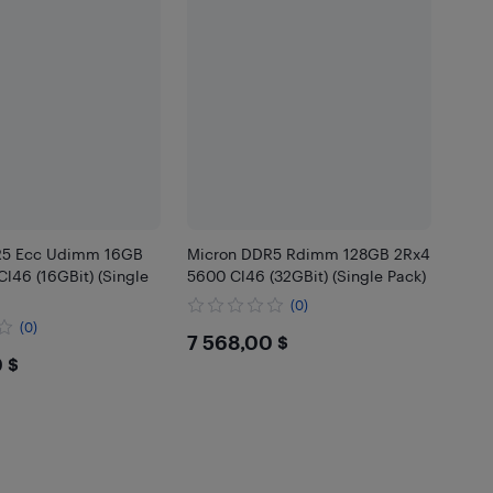
R5 Ecc Udimm 16GB
Micron DDR5 Rdimm 128GB 2Rx4
l46 (16GBit) (Single
5600 Cl46 (32GBit) (Single Pack)
(0)
(0)
$7568
7 568,00 $
8
 $