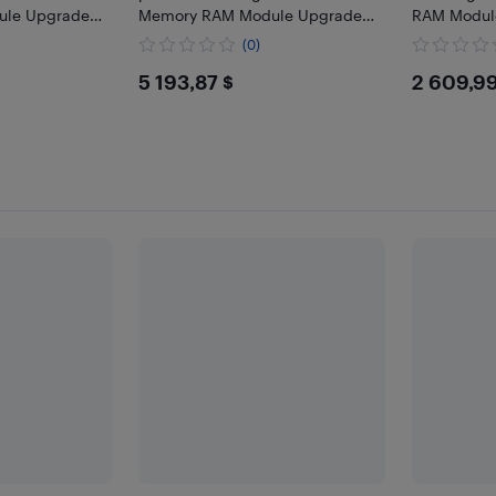
ule Upgrade
Memory RAM Module Upgrade
RAM Modul
th Dell
Kit Compatible with PowerEdge
Compatible
(0)
tion 7960XL
R760xa R860 R960
PowerEdge
7
$5193.87
$260
5 193,87 $
2 609,99
MX760C R6