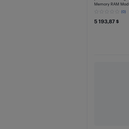
Memory RAM Mod
Kit Compatible wi
(0)
Precision Worksta
$5193.8
5 193,87 $
Rack