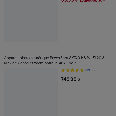
$39.99
Économisez 30 $
Appareil photo numérique PowerShot SX740 HS Wi-Fi 20,3
Mpx de Canon et zoom optique 40x - Noir
(1043)
$749.99
749,99 $