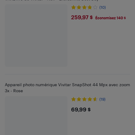
(10)
$259.97
259,97 $
Économisez 140 $
Appareil photo numérique Vivitar SnapShot 44 Mpx avec zoom
3x - Rose
(19)
$69.99
69,99 $