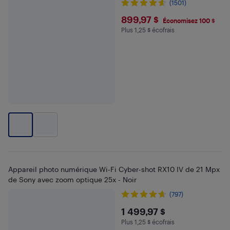
(1501)
$899.97
899,97 $
Économisez 100 $
Plus 1,25 $ écofrais
Plus 1.25 $ en écofrais
Appareil photo numérique Wi-Fi Cyber-shot RX10 IV de 21 Mpx
de Sony avec zoom optique 25x - Noir
(797)
$1499.97
1 499,97 $
Plus 1,25 $ écofrais
Plus 1.25 $ en écofrais