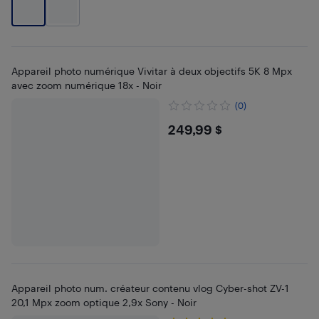
Appareil photo numérique Vivitar à deux objectifs 5K 8 Mpx
avec zoom numérique 18x - Noir
(0)
$249.99
249,99 $
Appareil photo num. créateur contenu vlog Cyber-shot ZV-1
20,1 Mpx zoom optique 2,9x Sony - Noir