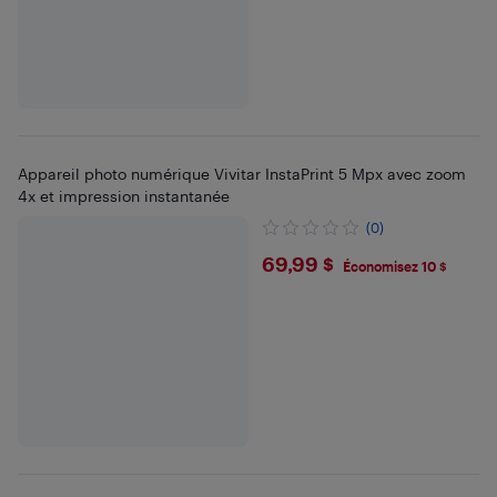
Appareil photo numérique Vivitar InstaPrint 5 Mpx avec zoom
4x et impression instantanée
(0)
$69.99
69,99 $
Économisez 10 $