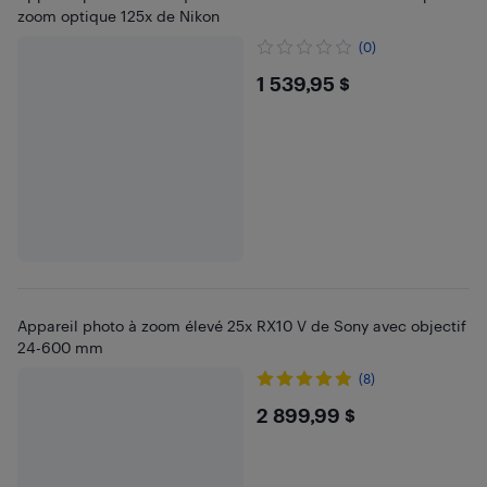
zoom optique 125x de Nikon
(0)
$1539.95
1 539,95 $
Appareil photo à zoom élevé 25x RX10 V de Sony avec objectif
24-600 mm
(8)
$2899.99
2 899,99 $