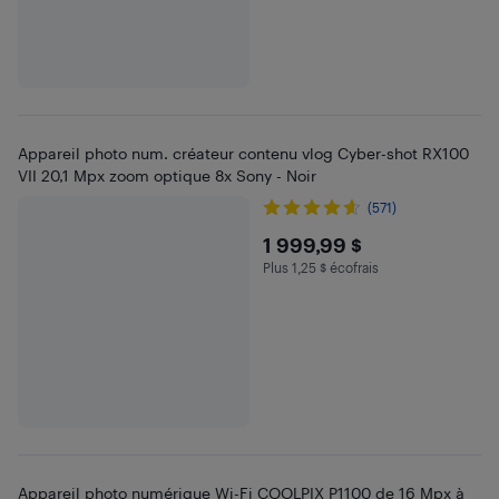
Appareil photo num. créateur contenu vlog Cyber-shot RX100
VII 20,1 Mpx zoom optique 8x Sony - Noir
(571)
$1999.99
1 999,99 $
Plus 1,25 $ écofrais
Plus 1.25 $ en écofrais
Appareil photo numérique Wi-Fi COOLPIX P1100 de 16 Mpx à