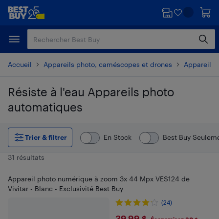
Passer
Passer
au
au
contenu
pied
principal
de
page
Accueil
Appareils photo, caméscopes et drones
Appareils 
Résiste à l'eau Appareils photo
automatiques
Passer aux résultats
Trier & filtrer
En Stock
Best Buy Seulem
31 résultats
Appareil photo numérique à zoom 3x 44 Mpx VES124 de
Vivitar - Blanc - Exclusivité Best Buy
(24)
39,99 $