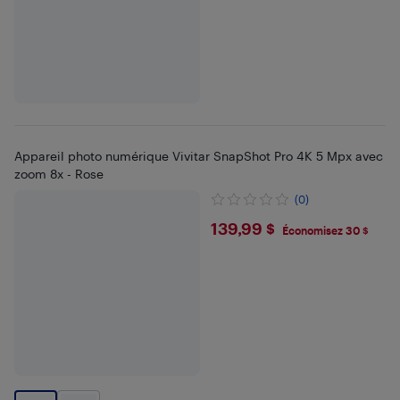
Appareil photo numérique Vivitar SnapShot Pro 4K 5 Mpx avec
zoom 8x - Rose
(0)
$139.99
139,99 $
Économisez 30 $