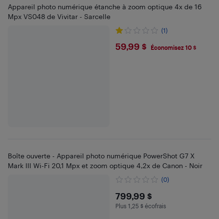
Appareil photo numérique étanche à zoom optique 4x de 16
Mpx VS048 de Vivitar - Sarcelle
(1)
$59.99
59,99 $
Économisez 10 $
Boîte ouverte - Appareil photo numérique PowerShot G7 X
Mark III Wi-Fi 20,1 Mpx et zoom optique 4,2x de Canon - Noir
(0)
$799.99
799,99 $
Plus 1,25 $ écofrais
Plus 1.25 $ en écofrais