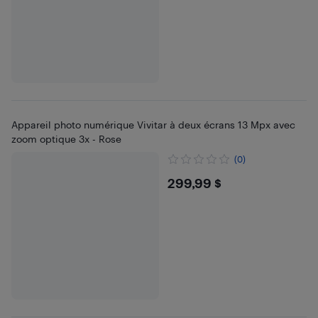
Appareil photo numérique Vivitar à deux écrans 13 Mpx avec
zoom optique 3x - Rose
(0)
$299.99
299,99 $