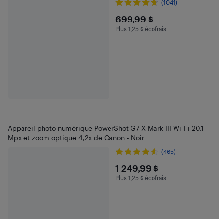
(1041)
$699.99
699,99 $
Plus 1,25 $ écofrais
Plus 1.25 $ en écofrais
Appareil photo numérique PowerShot G7 X Mark III Wi-Fi 20,1
Mpx et zoom optique 4,2x de Canon - Noir
(465)
$1249.99
1 249,99 $
Plus 1,25 $ écofrais
Plus 1.25 $ en écofrais