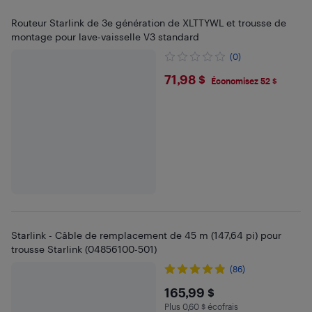
Routeur Starlink de 3e génération de XLTTYWL et trousse de
montage pour lave-vaisselle V3 standard
(0)
$71.98
71,98 $
Économisez 52 $
Starlink - Câble de remplacement de 45 m (147,64 pi) pour
trousse Starlink (04856100-501)
(86)
$165.99
165,99 $
Plus 0,60 $ écofrais
Plus 0.6 $ en écofrais