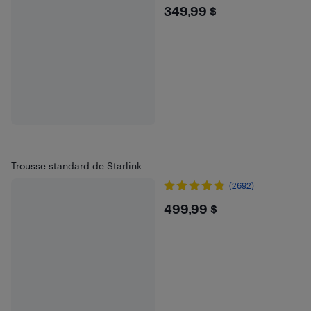
$349.99
349,99 $
Trousse standard de Starlink
(2692)
$499.99
499,99 $