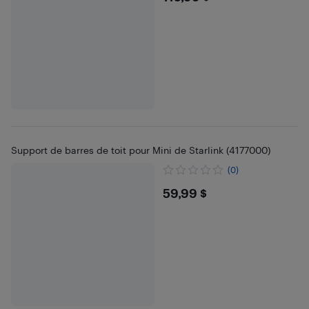
Support de barres de toit pour Mini de Starlink (4177000)
(0)
$59.99
59,99 $