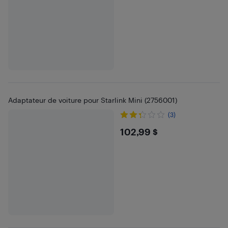
Adaptateur de voiture pour Starlink Mini (2756001)
(3)
$102.99
102,99 $