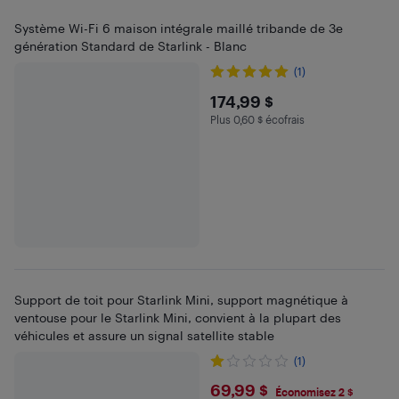
Système Wi-Fi 6 maison intégrale maillé tribande de 3e
génération Standard de Starlink - Blanc
(1)
$174.99
174,99 $
Plus 0,60 $ écofrais
Plus 0.6 $ en écofrais
Support de toit pour Starlink Mini, support magnétique à
ventouse pour le Starlink Mini, convient à la plupart des
véhicules et assure un signal satellite stable
(1)
$69.99
69,99 $
Économisez 2 $