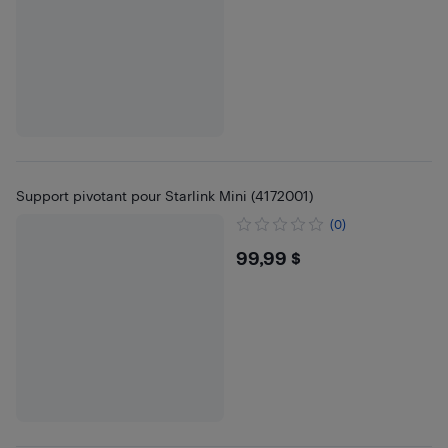
Support pivotant pour Starlink Mini (4172001)
(0)
$99.99
99,99 $