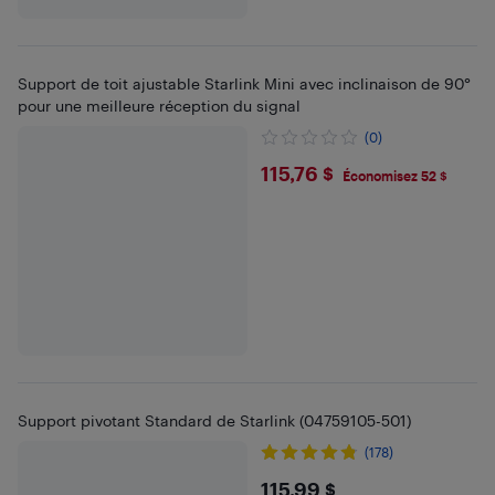
Support de toit ajustable Starlink Mini avec inclinaison de 90°
pour une meilleure réception du signal
(0)
$115.76
115,76 $
Économisez 52 $
Support pivotant Standard de Starlink (04759105-501)
(178)
$115.99
115,99 $