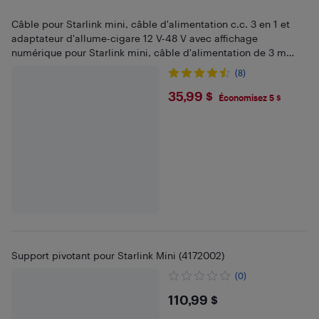
Câble pour Starlink mini, câble d'alimentation c.c. 3 en 1 et
adaptateur d'allume-cigare 12 V-48 V avec affichage
numérique pour Starlink mini, câble d'alimentation de 3 m
pour camion et voiture
(8)
$35.99
35,99 $
Économisez 5 $
Support pivotant pour Starlink Mini (4172002)
(0)
$110.99
110,99 $