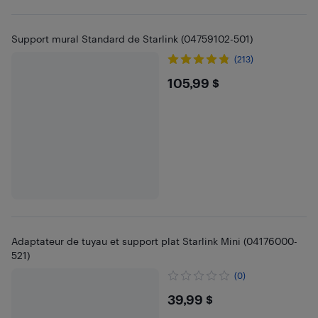
Support mural Standard de Starlink (04759102-501)
(213)
$105.99
105,99 $
Adaptateur de tuyau et support plat Starlink Mini (04176000-
521)
(0)
$39.99
39,99 $