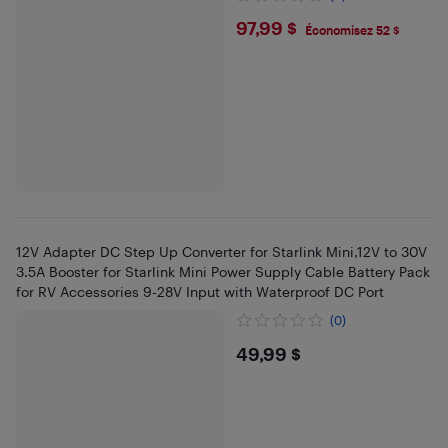
$97.99
97,99 $
Économisez 52 $
12V Adapter DC Step Up Converter for Starlink Mini,12V to 30V
3.5A Booster for Starlink Mini Power Supply Cable Battery Pack
for RV Accessories 9-28V Input with Waterproof DC Port
(0)
$49.99
49,99 $