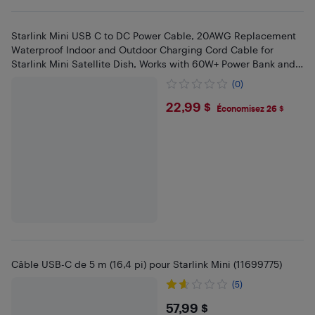
Starlink Mini USB C to DC Power Cable, 20AWG Replacement
Waterproof Indoor and Outdoor Charging Cord Cable for
Starlink Mini Satellite Dish, Works with 60W+ Power Bank and
PD Sourc
(0)
$22.99
22,99 $
Économisez 26 $
Câble USB-C de 5 m (16,4 pi) pour Starlink Mini (11699775)
(5)
$57.99
57,99 $