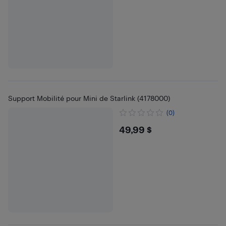
Support Mobilité pour Mini de Starlink (4178000)
(0)
$49.99
49,99 $