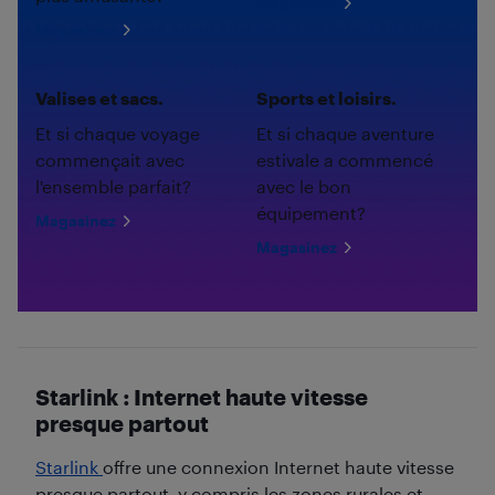
Magasinez
Magasinez
Valises et sacs.
Sports et loisirs.
Et si chaque voyage
Et si chaque aventure
commençait avec
estivale a commencé
l'ensemble parfait?
avec le bon
équipement?
Magasinez
Magasinez
Starlink : Internet haute vitesse
presque partout
Starlink
offre une connexion Internet haute vitesse
presque partout, y compris les zones rurales et