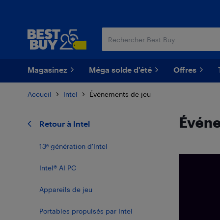
Passer
Passer
au
au
contenu
pied
principal
de
page
Magasinez
Méga solde d'été
Offres
Accueil
Intel
Événements de jeu
Événe
Retour à
Intel
13ᵉ génération d'Intel
Intel® AI PC
Appareils de jeu
Portables propulsés par Intel