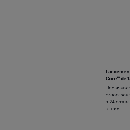
Lancement 
Core🅪 de 
Une avancé
processeur
à 24 cœurs 
ultime.