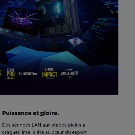
Puissance et gloire.
Des séances LAN aux stades pleins à
craquer, Intel a été au cœur du esport