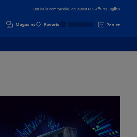
État de la commande
Blogue
Best Buy Affaires
English
Magasins
Favoris
Panier