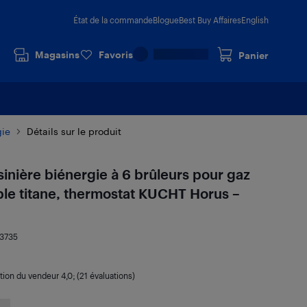
État de la commande
Blogue
Best Buy Affaires
English
Magasins
Favoris
Panier
gie
Détails sur le produit
sinière biénergie à 6 brûleurs pour gaz
able titane, thermostat KUCHT Horus –
3735
ation du vendeur
4,0
; (21 évaluations)