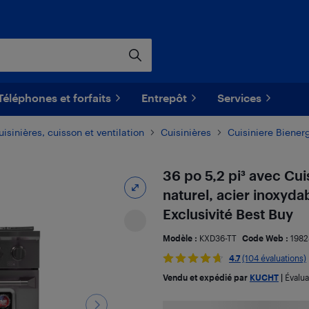
Téléphones et forfaits
Entrepôt
Services
uisinières, cuisson et ventilation
Cuisinières
Cuisiniere Biener
36 po 5,2 pi³ avec Cui
naturel, acier inoxyd
Exclusivité Best Buy
Modèle :
KXD36-TT
Code Web :
1982
4.7
(104 évaluations)
Vendu et expédié par
KUCHT
|
Évalu