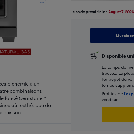
Le solde prend fin le :
August 7, 2026
Livraiso
Disponible un
Le temps de livr
trouvez. La plup
l’entrepôt du ve
es biénergie à un
temps supplémen
quatre combinaisons
Profitez de
l'exp
able foncé Gemstone™
vendeur.
sines où l'esthétique de
e cuisson.