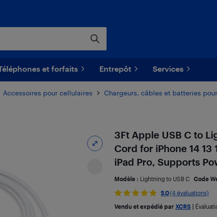
Téléphones et forfaits
Entrepôt
Services
Accessoires pour cellulaires
Chargeurs, câbles et batteries pour
3Ft Apple USB C to Li
Cord for iPhone 14 13
iPad Pro, Supports Po
Modèle :
Lightning to USB C
Code W
5.0
(4 évaluations)
Vendu et expédié par
XCRS
|
Évaluat