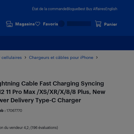
État de la commande
Blogue
Best Buy Affaires
English
Magasins
Favoris
Panier
 cellulaires
Chargeurs et câbles pour iPhone
ghtning Cable Fast Charging Syncing
 12 11 Pro Max /XS/XR/X/8/8 Plus, New
wer Delivery Type-C Charger
eb :
17067770
ion du vendeur
4,2
; (196 évaluations)