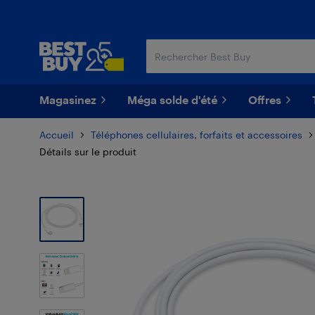
Passer
Passer
au
au
contenu
pied
principal
de
page
Magasinez
Méga solde d'été
Offres
Accueil
Téléphones cellulaires, forfaits et accessoires
Détails sur le produit