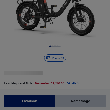
Diapositive 1 de 6
Photos (6)
Le solde prend fin le :
December 31, 2026
*
Détails
Livraison
Ramassage