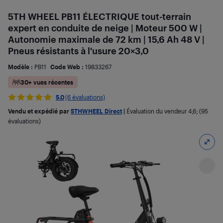
5TH WHEEL PB11 ÉLECTRIQUE tout-terrain
expert en conduite de neige | Moteur 500 W |
Autonomie maximale de 72 km | 15,6 Ah 48 V |
Pneus résistants à l'usure 20×3,0
Modèle :
PB11
Code Web :
19833267
30+ vues récentes
5.0
(6 évaluations)
Vendu et expédié par
5THWHEEL Direct
|
Évaluation du vendeur
4,6
; (95
évaluations)