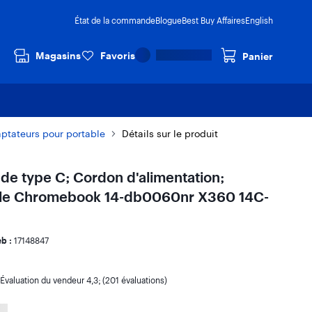
État de la commande
Blogue
Best Buy Affaires
English
Magasins
Favoris
Panier
ptateurs pour portable
Détails sur le produit
e type C; Cordon d'alimentation;
ble Chromebook 14-db0060nr X360 14C-
b :
17148847
Évaluation du vendeur
4,3
; (201 évaluations)