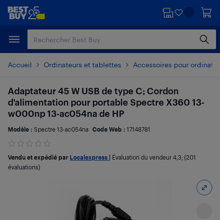
Passer
Passer
au
au
contenu
pied
principal
de
page
Accueil
Ordinateurs et tablettes
Accessoires pour ordinate
Adaptateur 45 W USB de type C; Cordon
d'alimentation pour portable Spectre X360 13-
w000np 13-ac054na de HP
Modèle :
Spectre 13-ac054na
Code Web :
17148781
Vendu et expédié par
Localexpress
|
Évaluation du vendeur
4,3
; (201
évaluations)