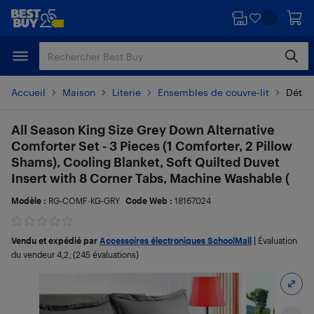
Passer
Passer
au
au
contenu
pied
principal
de
page
Accueil
Maison
Literie
Ensembles de couvre-lit
Détail
All Season King Size Grey Down Alternative
Comforter Set - 3 Pieces (1 Comforter, 2 Pillow
Shams), Cooling Blanket, Soft Quilted Duvet
Insert with 8 Corner Tabs, Machine Washable (
Modèle :
RG-COMF-KG-GRY
Code Web :
18167024
Vendu et expédié par
Accessoires électroniques SchoolMall
|
Évaluation
du vendeur
4,2
; (245 évaluations)