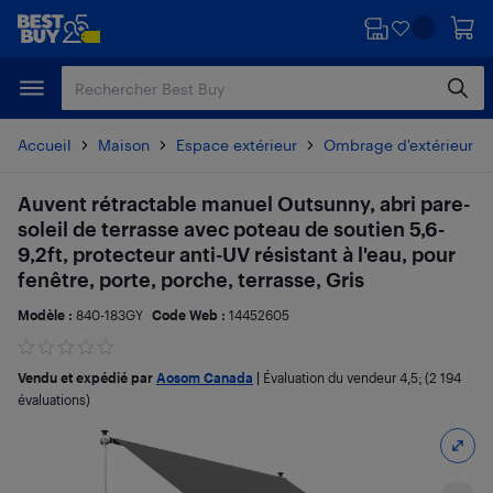
Passer
Passer
au
au
contenu
pied
principal
de
page
Accueil
Maison
Espace extérieur
Ombrage d'extérieur
Auvent rétractable manuel Outsunny, abri pare-
soleil de terrasse avec poteau de soutien 5,6-
9,2ft, protecteur anti-UV résistant à l'eau, pour
fenêtre, porte, porche, terrasse, Gris
Modèle :
840-183GY
Code Web :
14452605
Vendu et expédié par
Aosom Canada
|
Évaluation du vendeur
4,5
; (2 194
évaluations)