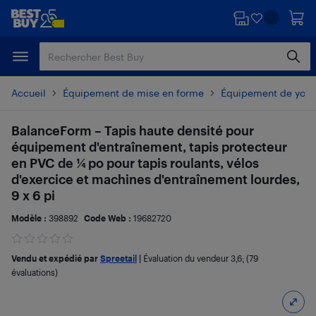
Passer
Passer
au
au
contenu
pied
principal
de
page
Accueil
Équipement de mise en forme
Équipement de yoga 
BalanceForm – Tapis haute densité pour
équipement d'entraînement, tapis protecteur
en PVC de 1⁄4 po pour tapis roulants, vélos
d'exercice et machines d'entraînement lourdes,
9 x 6 pi
Modèle :
398892
Code Web :
19682720
Vendu et expédié par
Spreetail
|
Évaluation du vendeur
3,6
; (79
évaluations)