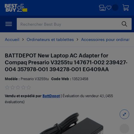
Passer
Passer
au
au
contenu
pied
principal
de
page
Accueil
Ordinateurs et tablettes
Accessoires pour ordinate
BATTDEPOT New Laptop AC Adapter for
Compaq Presario V3255tu 147671-002 239427-
004 357978-001 394278-001 EG409AA
Modèle :
Presario V3255tu
Code Web :
13523458
Vendu et expédié par
BattDepot
|
Évaluation du vendeur
4,1
; (455
évaluations)