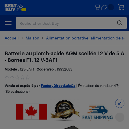
Passer
Passer
au
au
contenu
pied
principal
de
page
Accueil
Maison
Alimentation portative, alimentation de sec
Batterie au plomb-acide AGM scellée 12 V de 5 A
- Bornes F1, 12 V-5AF1
Modèle :
12V-5AF1
Code Web :
19932683
Vendu et expédié par
FactoryDirectSaleCa
|
Évaluation du vendeur
4,7
;
(85 évaluations)