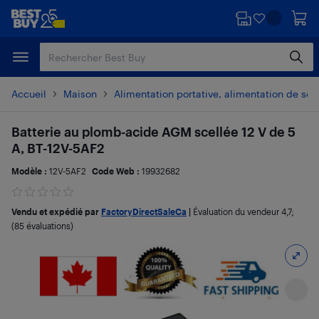
Passer
Passer
au
au
contenu
pied
principal
de
page
Accueil
Maison
Alimentation portative, alimentation de sec
Batterie au plomb-acide AGM scellée 12 V de 5
A, BT-12V-5AF2
Modèle :
12V-5AF2
Code Web :
19932682
Vendu et expédié par
FactoryDirectSaleCa
|
Évaluation du vendeur
4,7
;
(85 évaluations)