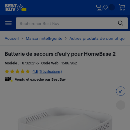
Passer
Passer
au
au
contenu
pied
principal
de
page
Accueil
Maison intelligente
Autres produits de domotique
Batterie de secours d'eufy pour HomeBase 2
Modèle :
T8732021-5
Code Web :
15867962
4.8
(5 évaluations)
Vendu et expédié par Best Buy