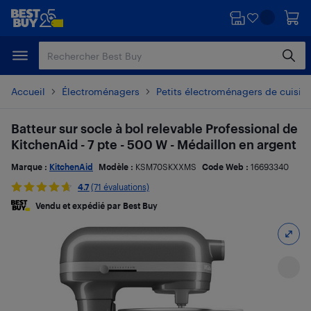
Passer
Passer
au
au
contenu
pied
principal
de
page
Accueil
Électroménagers
Petits électroménagers de cuisin
Batteur sur socle à bol relevable Professional de
KitchenAid - 7 pte - 500 W - Médaillon en argent
Marque :
KitchenAid
Modèle :
KSM70SKXXMS
Code Web :
16693340
4.7
(71 évaluations)
Vendu et expédié par Best Buy