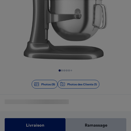
Diapositive 1 de 9
Photos (9)
Photos des Clients (1)
Livraison
Ramassage