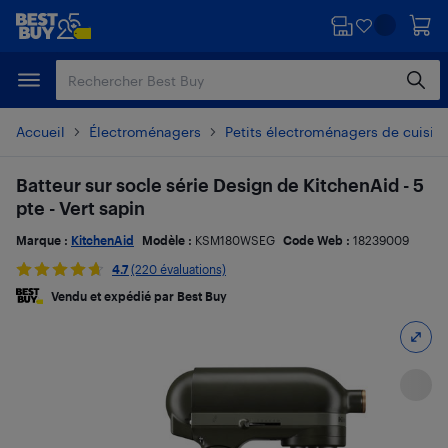
Passer
Passer
au
au
contenu
pied
principal
de
page
Accueil
Électroménagers
Petits électroménagers de cuisin
Batteur sur socle série Design de KitchenAid - 5
pte - Vert sapin
Marque :
KitchenAid
Modèle :
KSM180WSEG
Code Web :
18239009
4.7
(220 évaluations)
Vendu et expédié par Best Buy