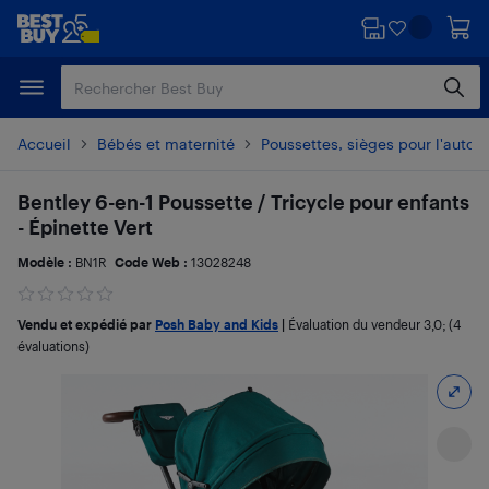
Passer
Passer
au
au
contenu
pied
principal
de
page
Accueil
Bébés et maternité
Poussettes, sièges pour l'auto e
Bentley 6-en-1 Poussette / Tricycle pour enfants
- Épinette Vert
Modèle :
BN1R
Code Web :
13028248
Vendu et expédié par
Posh Baby and Kids
|
Évaluation du vendeur
3,0
; (4
évaluations)