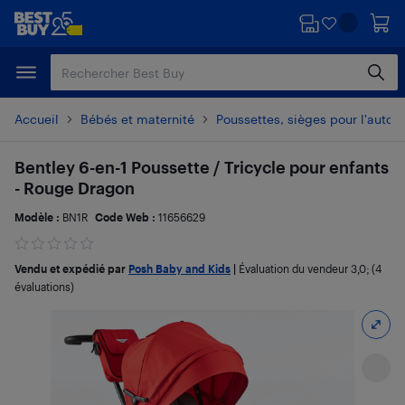
Passer
Passer
au
au
contenu
pied
principal
de
page
Accueil
Bébés et maternité
Poussettes, sièges pour l'auto e
Bentley 6-en-1 Poussette / Tricycle pour enfants
- Rouge Dragon
Modèle :
BN1R
Code Web :
11656629
Vendu et expédié par
Posh Baby and Kids
|
Évaluation du vendeur
3,0
; (4
évaluations)