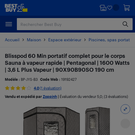
Passer
Passer
au
au
contenu
pied
principal
de
page
Accueil
Maison
Espace extérieur
Piscines, spas portatif
Blisspod 60 Min portatif complet pour le corps
Sauna à vapeur rapide | Pentagonal | 1600 Watts
| 3,6 L Plus Vapeur | 90X90B90SO 190 cm
Modèle :
BP-JYS-B3
Code Web :
19192427
4.0
(1 évaluation)
Vendu et expédié par
Zoppinh
|
Évaluation du vendeur
5,0
; (3 évaluations)