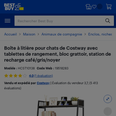
Passer
Passer
au
au
contenu
pied
principal
de
page
Accueil
Maison
Animaux de compagnie
Enclos, niches e
Boîte à litière pour chats de Costway avec
tablettes de rangement, bloc grattoir, station de
recharge café/gris/noyer
Modèle :
HCST10138
Code Web :
19518283
4.0
(1 évaluation)
Vendu et expédié par
Costway
|
Évaluation du vendeur
3,7
; (5 413
évaluations)