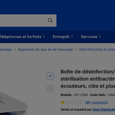
Téléphones et forfaits
Entrepôt
Services
massage
Appareils de spa et de massage
Désinfectants et pro
Boîte de désinfection/
stérilisation antibact
écouteurs, clés et plu
Modèle :
WP-U79M
Code Web :
1468
1.0
(1 évaluation)
Vendu et expédié par
Nem Distributi