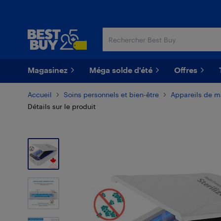
Passer
Passer
au
au
contenu
pied
principal
de
page
Magasinez
Méga solde d'été
Offres
Accueil
Soins personnels et bien-être
Appareils de 
Détails sur le produit