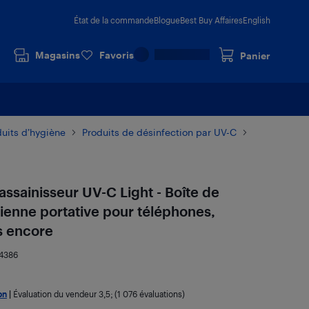
État de la commande
Blogue
Best Buy Affaires
English
Magasins
Favoris
Panier
duits d’hygiène
Produits de désinfection par UV-C
assainisseur UV-C Light - Boîte de
érienne portative pour téléphones,
s encore
4386
on
|
Évaluation du vendeur
3,5
; (1 076 évaluations)