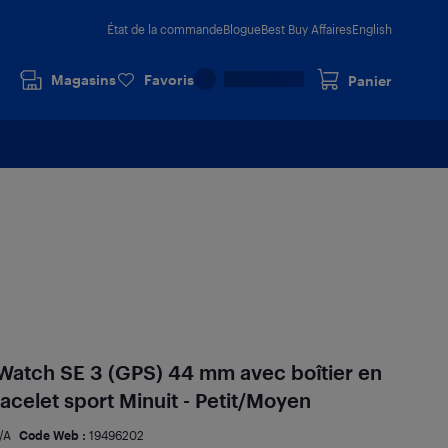
État de la commande
Blogue
Best Buy Affaires
English
Magasins
Favoris
Panier
 Watch SE 3 (GPS) 44 mm avec boîtier en
acelet sport Minuit - Petit/Moyen
/A
Code Web :
19496202