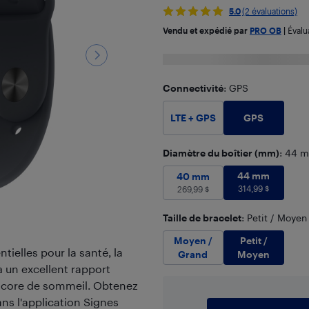
5.0
(2 évaluations)
Vendu et expédié par
PRO OB
|
Évalu
Connectivité
: GPS
GPS
LTE + GPS
Diamètre du boîtier (mm)
: 44 
44 mm
314,
40 mm
269,99
44 mm
$
40 mm
314,99
$
269,99
$
Taille de bracelet
: Petit / Moyen
Petit /
Moyen /
ielles pour la santé, la
Moyen
Grand
 à un excellent rapport
e score de sommeil. Obtenez
ns l'application Signes