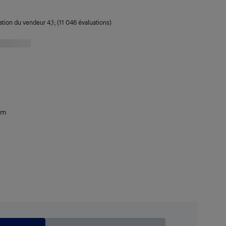
ation du vendeur
4,1
; (11 046 évaluations)
mm
99
$