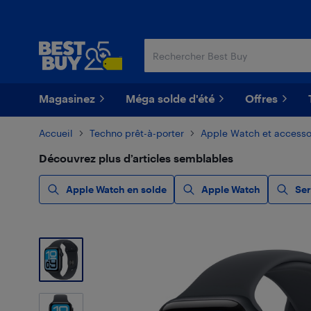
Passer
Passer
au
au
contenu
pied
principal
de
page
Magasinez
Méga solde d'été
Offres
Accueil
Techno prêt-à-porter
Apple Watch et accesso
Découvrez plus d’articles semblables
Apple Watch en solde
Apple Watch
Ser