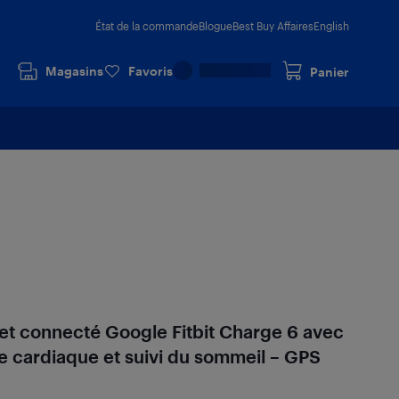
État de la commande
Blogue
Best Buy Affaires
English
Magasins
Favoris
Panier
let connecté Google Fitbit Charge 6 avec
 cardiaque et suivi du sommeil – GPS