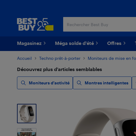
Passer
Passer
au
au
contenu
pied
principal
de
page
Magasinez
Méga solde d'été
Offres
Accueil
Techno prêt-à-porter
Moniteurs de mise en f
Découvrez plus d’articles semblables
Moniteurs d'activité
Montres intelligentes