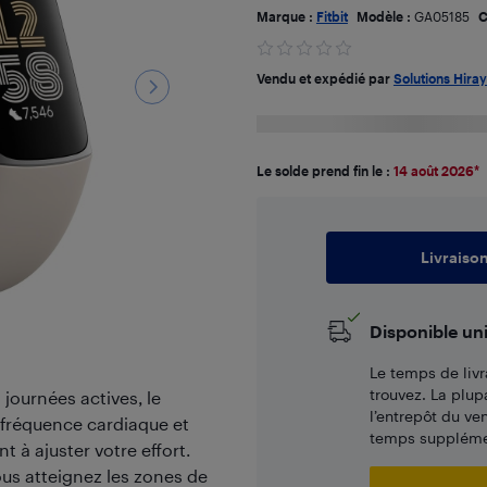
Marque :
Fitbit
Modèle :
GA05185
C
Vendu et expédié par
Solutions Hira
Le solde prend fin le :
14 août 2026
*
Livraiso
Disponible un
Le temps de livr
trouvez. La plup
ournées actives, le
l’entrepôt du ve
 fréquence cardiaque et
temps supplémen
 à ajuster votre effort.
us atteignez les zones de