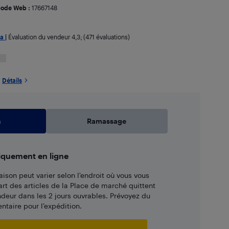
ode Web :
17667148
ya
|
Évaluation du vendeur
4,3
; (471 évaluations)
Détails
n
Ramassage
iquement en ligne
aison peut varier selon l'endroit où vous vous
art des articles de la Place de marché quittent
ndeur dans les 2 jours ouvrables. Prévoyez du
taire pour l’expédition.