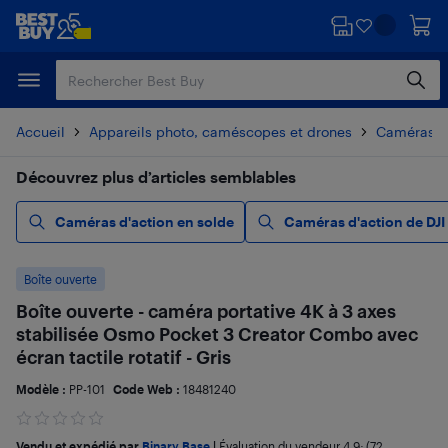
Passer
Passer
au
au
contenu
pied
principal
de
page
Accueil
Appareils photo, caméscopes et drones
Caméras d
Découvrez plus d’articles semblables
Caméras d'action en solde
Caméras d'action de DJI
Boîte ouverte
Boîte ouverte - caméra portative 4K à 3 axes
stabilisée Osmo Pocket 3 Creator Combo avec
écran tactile rotatif - Gris
Modèle :
PP-101
Code Web :
18481240
Vendu et expédié par
Binary Base
|
Évaluation du vendeur
4,9
; (72