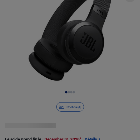
Diapositive 1 de 4
Photos (4)
Le solde prend fin le :
December 31, 2026
*
Détails