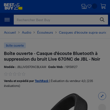
Passer
Passer
au
au
contenu
pied
principal
de
page
Accueil
Audio
Écouteurs
Casques d'écoute supra-auricul
Boîte ouverte
Boîte ouverte - Casque d'écoute Bluetooth à
suppression du bruit Live 670NC de JBL - Noir
Modèle :
JBLLIVE670NCBLKAM
Code Web :
19158127
Vendu et expédié par
TechRack
|
Évaluation du vendeur
4,0
; (235
évaluations)