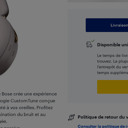
Livraiso
Disponible un
Le temps de livr
trouvez. La plup
l’entrepôt du ve
temps supplémen
e Bose crée une expérience
nologie CustomTune conçue
é à vos oreilles. Profitez
ination du bruit et au
Politique de retour du
gée.
Consulter la politique de 
re passive