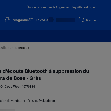
État de la commande
Blogue
Best Buy Affaires
English
Magasins
Favoris
Panier
ails sur le produit
e d'écoute Bluetooth à suppression du
tra de Bose - Grès
00
Code Web :
19776384
ation du vendeur
4,1
; (11 046 évaluations)