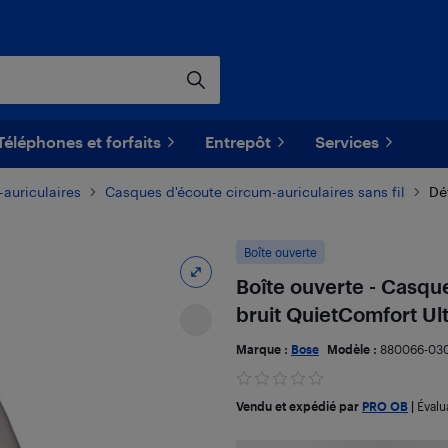
Téléphones et forfaits
Entrepôt
Services
auriculaires
Casques d'écoute circum-auriculaires sans fil
Dét
Boîte ouverte
Boîte ouverte - Casqu
bruit QuietComfort Ul
Marque :
Bose
Modèle :
880066-03
Vendu et expédié par
PRO OB
|
Évalu