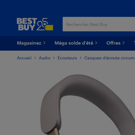
Passer
Passer
au
au
contenu
pied
principal
de
page
Magasinez
Méga solde d'été
Offres
Accueil
Audio
Écouteurs
Casques d'écoute circum-