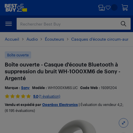
Passer
Passer
au
au
contenu
pied
principal
de
page
Accueil
Audio
Écouteurs
Casques d'écoute circum-auricu
Boîte ouverte
Boîte ouverte - Casque d'écoute Bluetooth à
suppression du bruit WH-1000XM6 de Sony -
Argenté
Marque :
Sony
Modèle :
WH1000XM6S.UC
Code Web :
19391204
5.0
(1 évaluation)
Vendu et expédié par
Openbox Electronics
|
Évaluation du vendeur
4,2
;
(6 195 évaluations)